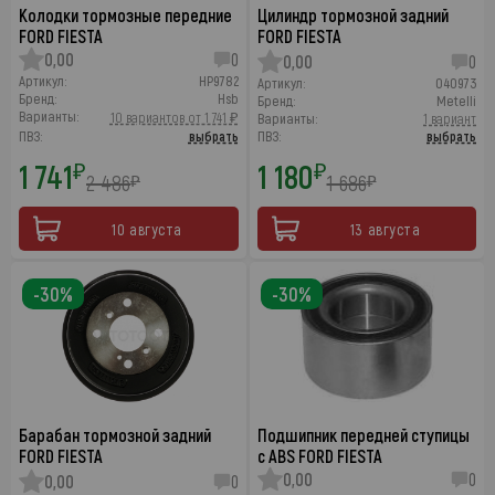
Колодки тормозные передние
Цилиндр тормозной задний
FORD FIESTA
FORD FIESTA
0,00
0
0,00
0
Артикул:
HP9782
Артикул:
040973
Бренд:
Hsb
Бренд:
Metelli
Варианты:
10 вариантов от 1 741 ₽
Варианты:
1 вариант
ПВЗ:
выбрать
ПВЗ:
выбрать
1 741
1 180
₽
₽
2 486
1 686
₽
₽
10 августа
13 августа
-30%
-30%
Барабан тормозной задний
Подшипник передней ступицы
FORD FIESTA
c ABS FORD FIESTA
0,00
0
0,00
0