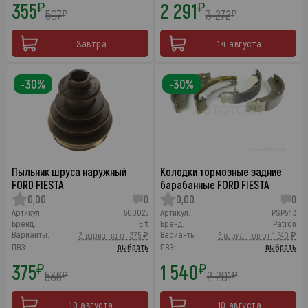
355
2 291
₽
₽
507
3 272
₽
₽
Завтра
14 августа
-30%
-30%
Пыльник шруса наружный
Колодки тормозные задние
FORD FIESTA
барабанные FORD FIESTA
0,00
0
0,00
0
Артикул:
500025
Артикул:
PSP543
Бренд:
Ert
Бренд:
Patron
Варианты:
Варианты:
3 варианта от 375 ₽
6 вариантов от 1 540 ₽
ПВЗ:
выбрать
ПВЗ:
выбрать
375
1 540
₽
₽
536
2 201
₽
₽
10 августа
10 августа