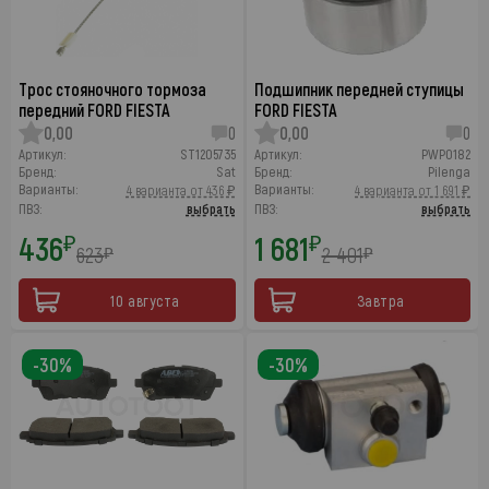
Трос стояночного тормоза
Подшипник передней ступицы
передний FORD FIESTA
FORD FIESTA
0,00
0
0,00
0
Артикул:
ST1205735
Артикул:
PWP0182
Бренд:
Sat
Бренд:
Pilenga
Варианты:
Варианты:
4 варианта от 436 ₽
4 варианта от 1 691 ₽
ПВЗ:
выбрать
ПВЗ:
выбрать
436
1 681
₽
₽
623
2 401
₽
₽
10 августа
Завтра
-30%
-30%