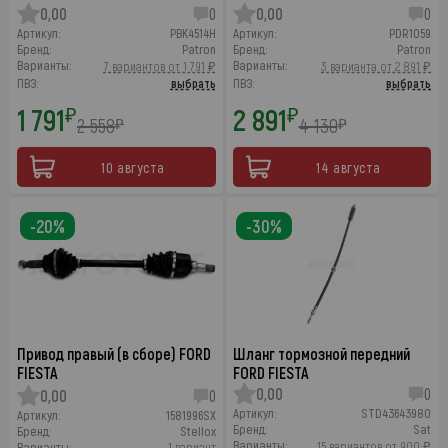
0,00
0
0,00
0
Артикул:
PBK4514H
Артикул:
PDR1059
Бренд:
Patron
Бренд:
Patron
Варианты:
Варианты:
7 вариантов от 1 791 ₽
3 варианта от 2 891 ₽
ПВЗ:
выбрать
ПВЗ:
выбрать
1 791
2 891
₽
₽
2 558
4 130
₽
₽
10 августа
14 августа
-20%
-30%
Привод правый (в сборе) FORD
Шланг тормозной передний
FIESTA
FORD FIESTA
0,00
0
0,00
0
Артикул:
STD43643980
Артикул:
1581996SX
Бренд:
Sat
Бренд:
Stellox
Варианты:
15 вариантов от 900 ₽
Варианты:
1 вариант