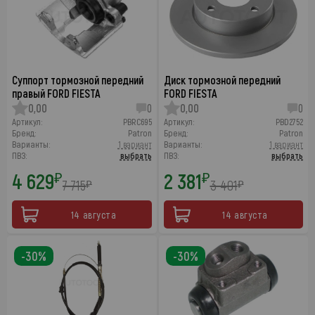
Суппорт тормозной передний
Диск тормозной передний
правый FORD FIESTA
FORD FIESTA
0,00
0
0,00
0
Артикул:
PBRC695
Артикул:
PBD2752
Бренд:
Patron
Бренд:
Patron
Варианты:
1 вариант
Варианты:
1 вариант
ПВЗ:
выбрать
ПВЗ:
выбрать
4 629
2 381
₽
₽
7 715
3 401
₽
₽
14 августа
14 августа
-30%
-30%