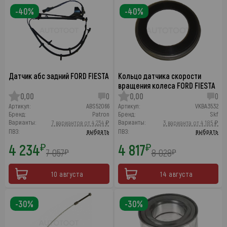
-40%
-40%
Датчик абс задний FORD FIESTA
Кольцо датчика скорости
вращения колеса FORD FIESTA
0,00
0
0,00
0
Артикул:
ABS52066
Артикул:
VKBA3532
Бренд:
Patron
Бренд:
Skf
Варианты:
Варианты:
7 вариантов от 4 234 ₽
3 варианта от 4 185 ₽
ПВЗ:
выбрать
ПВЗ:
выбрать
4 234
4 817
₽
₽
7 057
8 028
₽
₽
10 августа
14 августа
-30%
-30%