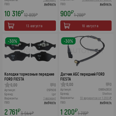
ПВЗ:
выбрать
ПВЗ:
выбрать
10 316
900
₽
₽
12 895
1 286
₽
₽
13 августа
10 августа
-30%
-30%
Колодки тормозные передние
Датчик АБС передний FORD
FORD FIESTA
FIESTA
0,00
0
0,00
0
Артикул:
0665426SX
Артикул:
05P906
Бренд:
Stellox
Бренд:
Lpr
Варианты:
10 вариантов от 1 200 ₽
Варианты:
1 вариант
ПВЗ:
выбрать
ПВЗ:
выбрать
2 761
1 200
₽
₽
3 944
1 715
₽
₽