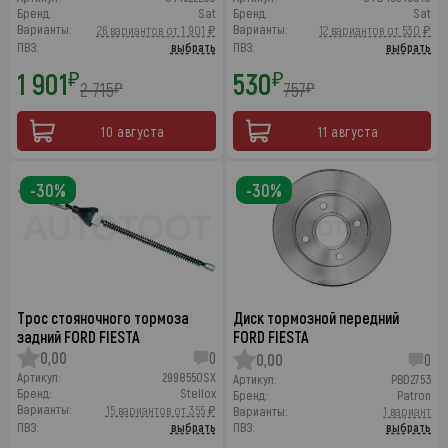
Бренд:
Sat
Бренд:
Sat
Варианты:
Варианты:
26 вариантов от 1 901 ₽
12 вариантов от 530 ₽
ПВЗ:
выбрать
ПВЗ:
выбрать
1 901
530
₽
₽
2 715
757
₽
₽
10 августа
11 августа
-30%
-30%
Трос стояночного тормоза
Диск тормозной передний
задний FORD FIESTA
FORD FIESTA
0,00
0
0,00
0
Артикул:
2998550SX
Артикул:
PBD2753
Бренд:
Stellox
Бренд:
Patron
Варианты:
15 вариантов от 355 ₽
Варианты:
1 вариант
ПВЗ:
выбрать
ПВЗ:
выбрать