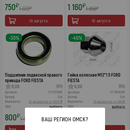
750
1 160
₽
₽
1 072
1 658
₽
₽
10 августа
10 августа
-30%
-40%
Подшипник подвесной правого
Гайка колесная M12*1.5 FORD
привода FORD FIESTA
FIESTA
0,00
0
0,00
0
Артикул:
ST1701597
Артикул:
ST1678260
Бренд:
Sat
Бренд:
Sat
Варианты:
Варианты:
47 вариантов от 800 ₽
16 вариантов от 245 ₽
ПВЗ:
выбрать
ПВЗ:
выбрать
800
245
₽
₽
1 143
408
ВАШ РЕГИОН
ОМСК
?
₽
₽