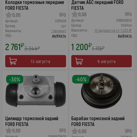
Колодки тормозные передние
Датчик АБС передний FORD
FORD FIESTA
FIESTA
0,00
0
0,00
0
Артикул:
0665426SX
Артикул:
05P906
Бренд:
Stellox
Бренд:
Lpr
Варианты:
10 вариантов от 1 200 ₽
Варианты:
1 вариант
ПВЗ:
выбрать
ПВЗ:
выбрать
2 761
1 200
₽
₽
3 944
1 715
₽
₽
13 августа
9 августа
-30%
-40%
Цилиндр тормозной задний
Барабан тормозной задний
FORD FIESTA
FORD FIESTA
0,00
0
0,00
0
Артикул:
0986475905