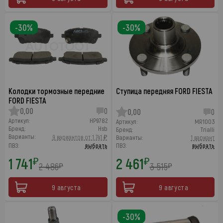
-30%
-30%
Колодки тормозные передние
Ступица передняя FORD FIESTA
FORD FIESTA
0,00
0
0,00
0
Артикул:
HP9782
Артикул:
MR1003
Бренд:
Hsb
Бренд:
Trialli
Варианты:
9 вариантов от 1 741 ₽
Варианты:
1 вариант
ПВЗ:
выбрать
ПВЗ:
выбрать
1 741
2 461
₽
₽
2 486
3 515
₽
₽
9 августа
9 августа
-30%