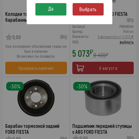
Да
Выбрать
Колодки тормозные задние
Ступица задняя FORD FIESTA
барабанные FORD FIESTA
0,00
0
Артикул:
PBK6654H
Бренд:
Patron
Варианты:
0,00
0
6 вариантов от 5 073 ₽
ПВЗ:
выбрать
При последнем обновлении товар не
5 073
₽
был в наличии.
8 455
₽
Возможно он появился.
Проверить наличие
9 августа
-30%
-30%
Барабан тормозной задний
Подшипник передней ступицы
FORD FIESTA
c ABS FORD FIESTA
0,00
0
0,00
0