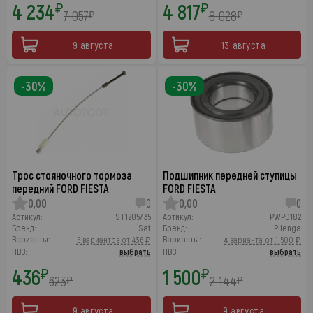
4 234
4 817
₽
₽
7 057
8 028
₽
₽
9 августа
13 августа
-30%
-30%
Трос стояночного тормоза
Подшипник передней ступицы
передний FORD FIESTA
FORD FIESTA
0,00
0
0,00
0
Артикул:
ST1205735
Артикул:
PWP0182
Бренд:
Sat
Бренд:
Pilenga
Варианты:
Варианты:
5 вариантов от 436 ₽
4 варианта от 1 500 ₽
ПВЗ:
выбрать
ПВЗ:
выбрать
436
1 500
₽
₽
623
2 144
₽
₽
9 августа
9 августа