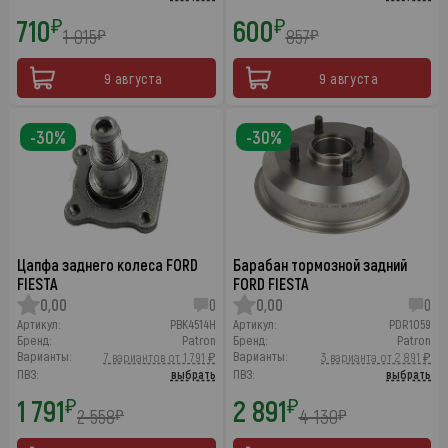
710
600
₽
₽
1 015
857
₽
₽
9 августа
9 августа
-30%
-30%
Цапфа заднего колеса FORD
Барабан тормозной задний
FIESTA
FORD FIESTA
0,00
0
0,00
0
Артикул:
PBK4514H
Артикул:
PDR1059
Бренд:
Patron
Бренд:
Patron
Варианты:
Варианты:
7 вариантов от 1 791 ₽
3 варианта от 2 891 ₽
ПВЗ:
выбрать
ПВЗ:
выбрать
1 791
2 891
₽
₽
2 558
4 130
₽
₽