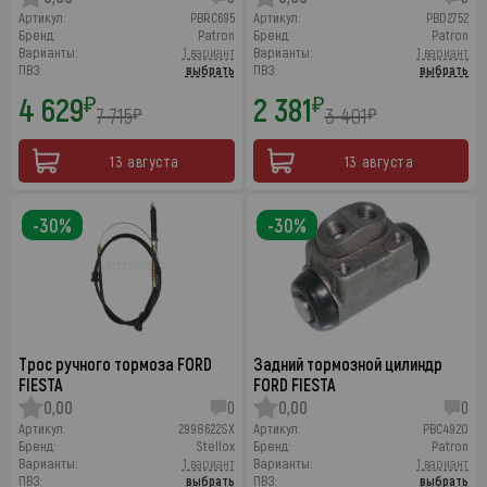
Артикул:
PBRC695
Артикул:
PBD2752
Бренд:
Patron
Бренд:
Patron
Варианты:
1 вариант
Варианты:
1 вариант
ПВЗ:
выбрать
ПВЗ:
выбрать
4 629
2 381
₽
₽
7 715
3 401
₽
₽
13 августа
13 августа
-30%
-30%
Трос ручного тормоза FORD
Задний тормозной цилиндр
FIESTA
FORD FIESTA
0,00
0
0,00
0
Артикул:
2998622SX
Артикул:
PBC4920
Бренд:
Stellox
Бренд:
Patron
Варианты:
1 вариант
Варианты:
1 вариант
ПВЗ:
выбрать
ПВЗ:
выбрать