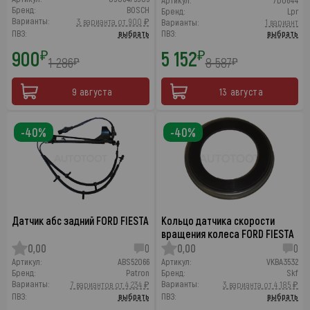
Артикул:
7D0644
Бренд:
BOSCH
Бренд:
Lpr
Варианты:
3 варианта от 900 ₽
Варианты:
1 вариант
ПВЗ:
выбрать
ПВЗ:
выбрать
900
5 152
₽
₽
1 286
8 587
₽
₽
9 августа
13 августа
-40%
-40%
Датчик абс задний FORD FIESTA
Кольцо датчика скорости
вращения колеса FORD FIESTA
0,00
0
0,00
0
Артикул:
ABS52066
Артикул:
VKBA3532
Бренд:
Patron
Бренд:
Skf
Варианты:
Варианты:
7 вариантов от 4 234 ₽
3 варианта от 4 185 ₽
ПВЗ:
выбрать
ПВЗ:
выбрать