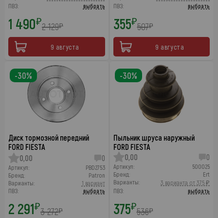
ПВЗ:
выбрать
ПВЗ:
выбрать
1 490
355
₽
₽
2 129
507
₽
₽
9 августа
9 августа
-30%
-30%
Диск тормозной передний
Пыльник шруса наружный
FORD FIESTA
FORD FIESTA
0,00
0
0,00
0
Артикул:
500025
Артикул:
PBD2753
Бренд:
Ert
Бренд:
Patron
Варианты:
3 варианта от 375 ₽
Варианты:
1 вариант
ПВЗ:
выбрать
ПВЗ:
выбрать
2 291
375
₽
₽
3 272
536
₽
₽