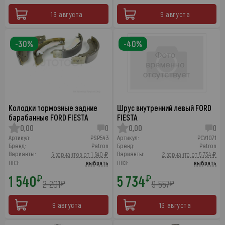
13 августа
9 августа
-30%
-40%
Колодки тормозные задние
Шрус внутренний левый FORD
барабанные FORD FIESTA
FIESTA
0,00
0
0,00
0
Артикул:
PSP543
Артикул:
PCV1071
Бренд:
Patron
Бренд:
Patron
Варианты:
Варианты:
6 вариантов от 1 540 ₽
2 варианта от 5 734 ₽
ПВЗ:
выбрать
ПВЗ:
выбрать
1 540
5 734
₽
₽
2 201
9 557
₽
₽
9 августа
13 августа