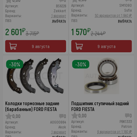
Артикул:
SM1080
Артикул:
BS6226
Бренд:
Sufix
Бренд:
Zekkert
Варианты:
50 вариантов от 1 640 ₽
Варианты:
1 вариант
ПВЗ:
выбрать
ПВЗ:
выбрать
2 601
1 570
₽
₽
3 715
2 244
₽
₽
9 августа
9 августа
-30%
-30%
Колодки тормозные задние
Подшипник ступичный задний
(барабанные) FORD FIESTA
FORD FIESTA
0,00
0
0,00
0
Артикул:
PBK1333
Артикул:
AOG00864
Бренд:
Patron
Бренд:
Akok
Варианты:
6 вариантов от 1 160 ₽
Варианты:
1 вариант
ПВЗ:
выбрать
ПВЗ:
выбрать