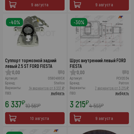
9 августа
9 августа
-40%
-30%
Суппорт тормозной задний
Шрус внутренний левый FORD
левый 2.5 ST FORD FIESTA
FIESTA
0,00
0
0,00
0
Артикул:
0590499SX
Артикул:
PCV2034
Бренд:
Stellox
Бренд:
Patron
Варианты:
Варианты:
14 вариантов от 6 337 ₽
7 вариантов от 3 215 ₽
ПВЗ:
выбрать
ПВЗ:
выбрать
6 337
3 215
₽
₽
10 561
4 593
₽
₽
10 августа
9 августа