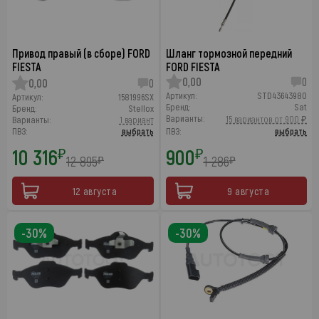
Привод правый (в сборе) FORD
Шланг тормозной передний
FIESTA
FORD FIESTA
0,00
0
0,00
0
Артикул:
STD43643980
Артикул:
1581996SX
Бренд:
Sat
Бренд:
Stellox
Варианты:
15 вариантов от 900 ₽
Варианты:
1 вариант
ПВЗ:
выбрать
ПВЗ:
выбрать
10 316
900
₽
₽
12 895
1 286
₽
₽
12 августа
9 августа
-30%
-30%