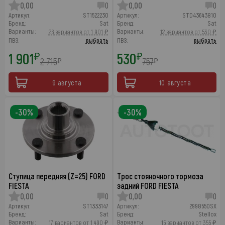
0,00
0
0,00
0
Артикул:
ST1522230
Артикул:
STD43643810
Бренд:
Sat
Бренд:
Sat
Варианты:
Варианты:
26 вариантов от 1 901 ₽
12 вариантов от 530 ₽
ПВЗ:
выбрать
ПВЗ:
выбрать
1 901
530
₽
₽
2 715
757
₽
₽
9 августа
10 августа
-30%
-30%
Ступица передняя (Z=25) FORD
Трос стояночного тормоза
FIESTA
задний FORD FIESTA
0,00
0
0,00
0
Артикул:
ST1333147
Артикул:
2998550SX
Бренд:
Sat
Бренд:
Stellox
Варианты:
Варианты:
17 вариантов от 1 490 ₽
15 вариантов от 355 ₽