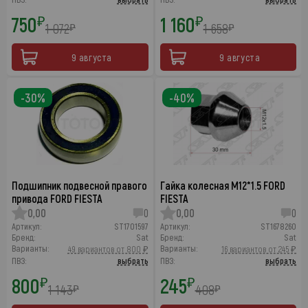
750
1 160
₽
₽
1 072
1 658
₽
₽
9 августа
9 августа
-30%
-40%
Подшипник подвесной правого
Гайка колесная M12*1.5 FORD
привода FORD FIESTA
FIESTA
0,00
0
0,00
0
Артикул:
ST1701597
Артикул:
ST1678260
Бренд:
Sat
Бренд:
Sat
Варианты:
Варианты:
49 вариантов от 800 ₽
16 вариантов от 245 ₽
ПВЗ:
выбрать
ПВЗ:
выбрать
800
245
₽
₽
1 143
408
₽
₽