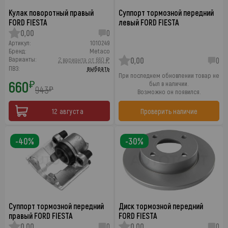
Кулак поворотный правый
Суппорт тормозной передний
FORD FIESTA
левый FORD FIESTA
0,00
0
Артикул:
1010249
Бренд:
Metaco
Варианты:
2 варианта от 660 ₽
0,00
0
ПВЗ:
выбрать
При последнем обновлении товар не
660
₽
был в наличии.
943
₽
Возможно он появился.
12 августа
Проверить наличие
-40%
-30%
Суппорт тормозной передний
Диск тормозной передний
правый FORD FIESTA
FORD FIESTA
0,00
0
0,00
0