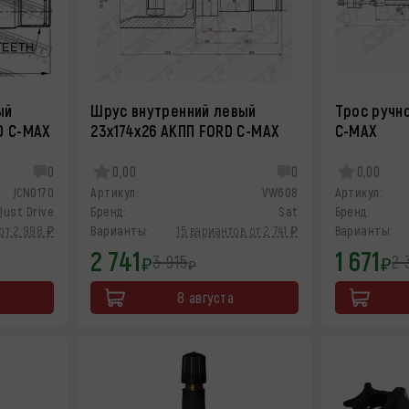
ый
Шрус внутренний левый
Трос ручн
D C-MAX
23x174x26 АКПП FORD C-MAX
C-MAX
0
0,00
0
0,00
JCN0170
Артикул:
VW608
Артикул:
Just Drive
Бренд:
Sat
Бренд:
от 2 998 ₽
Варианты:
15 вариантов от 2 741 ₽
Варианты:
2 741
1 671
3 915
2 
₽
₽
₽
8 августа