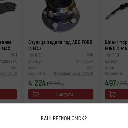
адние
Ступица задняя под АБС FORD
Шланг тор
C-MAX
C-MAX
FORD C-MA
1
0,00
0
0,00
2Y32648ZA
Артикул:
ST1506577
Артикул:
Sat
Бренд:
Sat
Бренд:
в от 720 ₽
Варианты:
16 вариантов от 4 224 ₽
Варианты:
4 224
497
7 041
710
₽
₽
₽
8 августа
-40%
-20%
ВАШ РЕГИОН
ОМСК
?