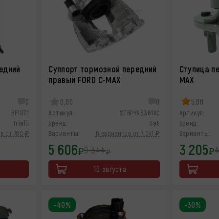
едний
Суппорт тормозной передний
Ступица п
правый FORD C-MAX
MAX
0
0,00
0
5,00
BF1071
Артикул:
STBPYK3361XC
Артикул:
Trialli
Бренд:
Sat
Бренд:
в от 780 ₽
Варианты:
6 вариантов от 7 541 ₽
Варианты:
5 606
3 205
9 344
4
₽
₽
₽
10 августа
-40%
-30%