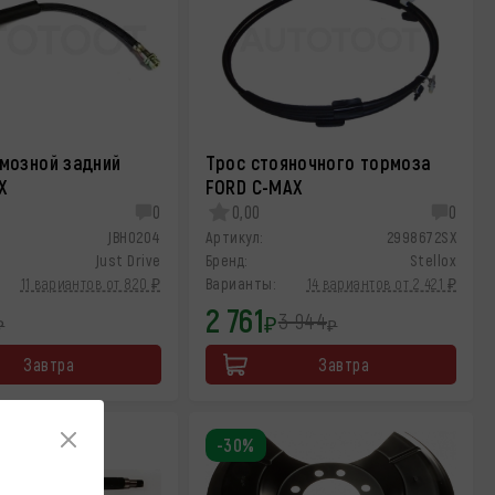
мозной задний
Трос стояночного тормоза
X
FORD C-MAX
0
0,00
0
JBH0204
Артикул:
2998672SX
Just Drive
Бренд:
Stellox
11 вариантов от 820 ₽
Варианты:
14 вариантов от 2 421 ₽
2 761
3 944
₽
₽
₽
Завтра
Завтра
-30%