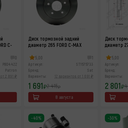
ий
Диск тормозной задний
Диск торм
ORD C-
диаметр 265 FORD C-MAX
диаметр 2
0
5,00
1
5,00
PBD4422
Артикул:
ST1575733
Артикул:
Patron
Бренд:
Sat
Бренд:
от 2 891 ₽
Варианты:
12 вариантов от 1 691 ₽
Варианты:
1 691
2 801
2 415
4
₽
₽
₽
8 августа
-40%
-30%