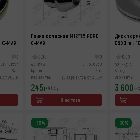
Гайка колесная M12*1.5 FORD
Диск торм
D C-MAX
C-MAX
D300mm F
0
0,00
0
0,00
ST1701597
Артикул:
ST1678260
Артикул:
Sat
Бренд:
Sat
Бренд:
в от 800 ₽
Варианты:
16 вариантов от 245 ₽
Варианты:
245
3 600
408
₽
₽
₽
8 августа
-30%
-30%