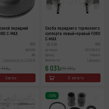
озной передний
Скоба переднего тормозного
ORD C-MAX
суппорта левый=правый FORD
C-MAX
0
0,00
0
BDV259
Артикул:
0577CMZ3F
BM
Бренд:
Febest
7 вариантов от 3 600 ₽
Варианты:
1 вариант
6 031
5 143
10 051
₽
₽
₽
Завтра
12 августа
-30%