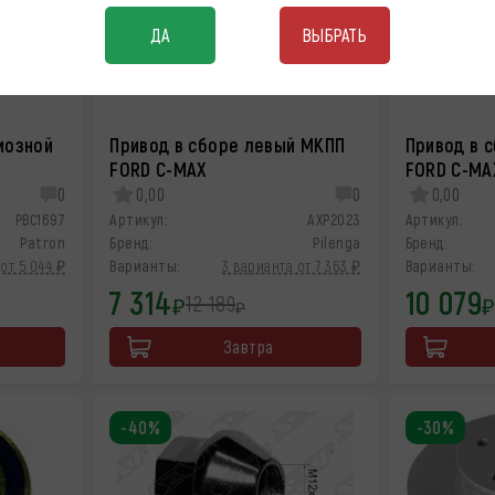
ДА
ВЫБРАТЬ
мозной
Привод в сборе левый МКПП
Привод в 
FORD C-MAX
FORD C-MA
0
0,00
0
0,00
PBC1697
Артикул:
AXP2023
Артикул:
Patron
Бренд:
Pilenga
Бренд:
от 5 044 ₽
Варианты:
3 варианта от 7 363 ₽
Варианты:
7 314
10 079
12 189
₽
₽
Завтра
-40%
-30%