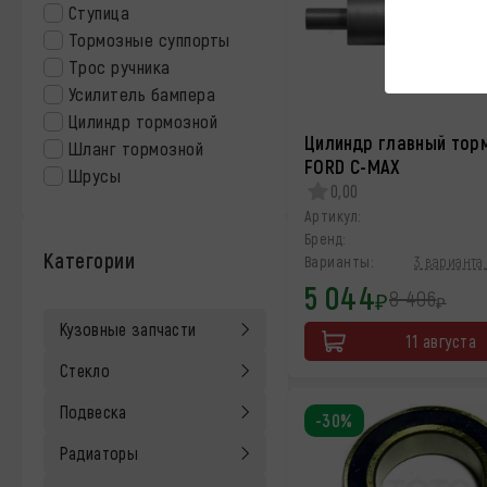
Ступица
Тормозные суппорты
Трос ручника
Усилитель бампера
Цилиндр тормозной
Цилиндр главный тор
Шланг тормозной
FORD C-MAX
Шрусы
0,00
Артикул:
Бренд:
Категории
Варианты:
3 варианта 
5 044
8 406
₽
₽
Кузовные запчасти
11 августа
Стекло
Подвеска
-30%
Радиаторы