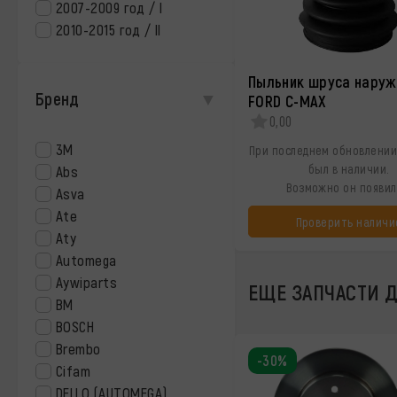
2007-2009 год / I
2010-2015 год / II
Пыльник шруса нару
Бренд
FORD C-MAX
0,00
3M
При последнем обновлении
был в наличии.
Abs
Возможно он появил
Asva
Ate
Проверить наличи
Aty
Automega
Aywiparts
ЕЩЕ ЗАПЧАСТИ Д
BM
BOSCH
Brembo
-30%
Cifam
DELLO (AUTOMEGA)