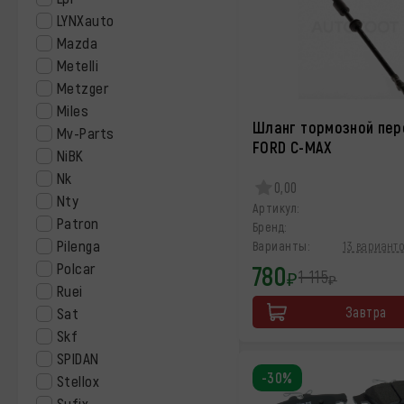
LYNXauto
Mazda
Metelli
Metzger
Miles
Шланг тормозной пер
Mv-Parts
FORD C-MAX
NiBK
Nk
0,00
Nty
Артикул:
Patron
Бренд:
Pilenga
Варианты:
13 варианто
Polcar
780
1 115
₽
₽
Ruei
Завтра
Sat
Skf
SPIDAN
-30%
Stellox
Sufix