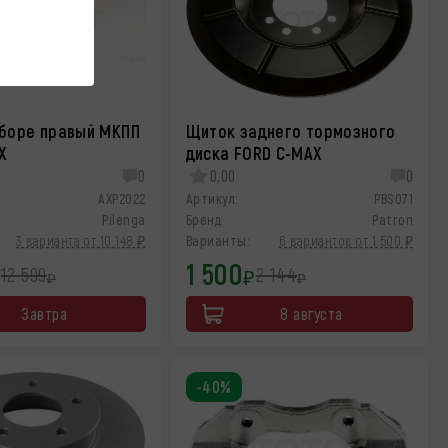
сборе правый МКПП
Щиток заднего тормозного
X
диска FORD C-MAX
0
0,00
0
AXP2022
Артикул:
PBS071
Pilenga
Бренд:
Patron
3 варианта от 10 148 ₽
Варианты:
6 вариантов от 1 500 ₽
1 500
12 599
2 144
₽
₽
₽
₽
Завтра
8 августа
-40%