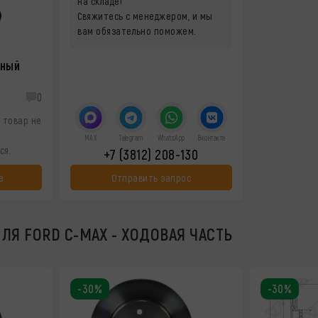
на складе!
Свяжитесь с менеджером, и мы
вам обязательно поможем.
жный
0
 товар не
MAX
Telegram
WhatsApp
Вконтакте
ся.
+7 (3812) 208-130
е
Отправить запрос
ЛЯ FORD C-MAX - ХОДОВАЯ ЧАСТЬ
-30%
-30%