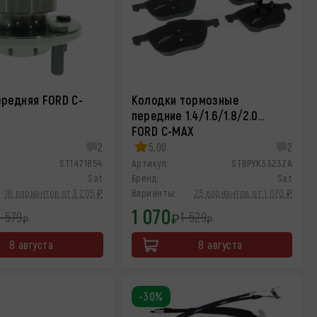
ередняя FORD C-
Колодки тормозные
передние 1.4/1.6/1.8/2.0…
FORD C-MAX
2
5,00
2
ST1471854
Артикул:
STBPYK3323ZA
Sat
Бренд:
Sat
16 вариантов от 3 205 ₽
Варианты:
25 вариантов от 1 070 ₽
1 070
 579
1 529
₽
₽
₽
8 августа
8 августа
-30%