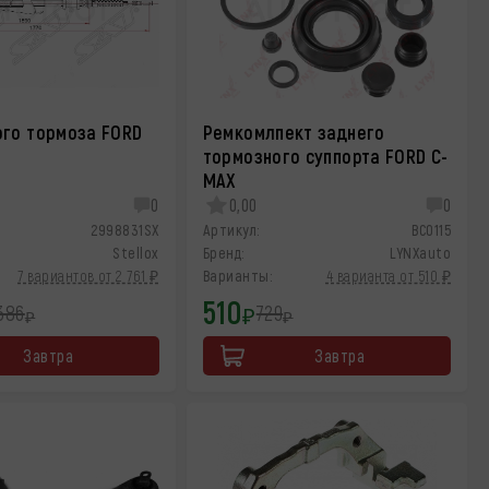
ого тормоза FORD
Ремкомлпект заднего
тормозного суппорта FORD C-
MAX
0
0,00
0
2998831SX
Артикул:
BC0115
Stellox
Бренд:
LYNXauto
7 вариантов от 2 761 ₽
Варианты:
4 варианта от 510 ₽
510
386
729
₽
₽
₽
Завтра
Завтра