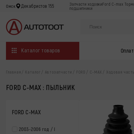
Запчасти ходовкиFord C-max Тормо
Декабристов 155
Омск
подшипники
Каталог товаров
Оплат
Главная
Каталог
Автозапчасти
FORD
C-MAX
Ходовая част
FORD C-MAX : ПЫЛЬНИК
FORD C-MAX
2003-2006 год / I