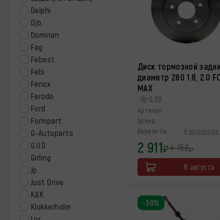
Delphi
Djb
Dominan
Fag
Febest
Диск тормозной задн
Febi
диаметр 280 1.8, 2.0 F
Fenox
MAX
Ferodo
0,00
Ford
Артикул:
Formpart
Бренд:
Варианты:
8 вариантов 
G-Autoparts
2 911
G.U.D
4 158
₽
₽
Girling
8 августа
Jp
Just Drive
K&K
-30%
Klokkerholm
Lpr