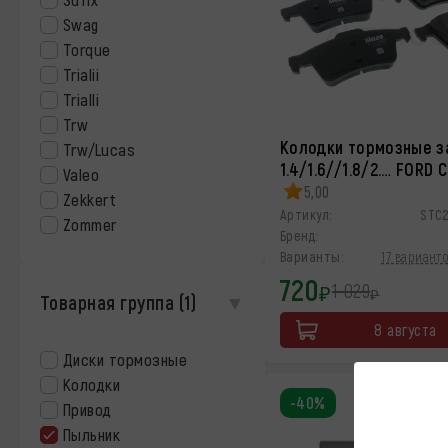
Swag
Torque
Trialii
Trialli
Trw
Колодки тормозные з
Trw/Lucas
1.4/1.6//1.8/2.… FORD 
Valeo
5,00
Zekkert
Артикул:
STC
Zommer
Бренд:
Варианты:
17 варианто
720
1 029
₽
₽
Товарная группа
(1)
8 августа
Диски тормозные
Колодки
-40%
Привод
Пыльник