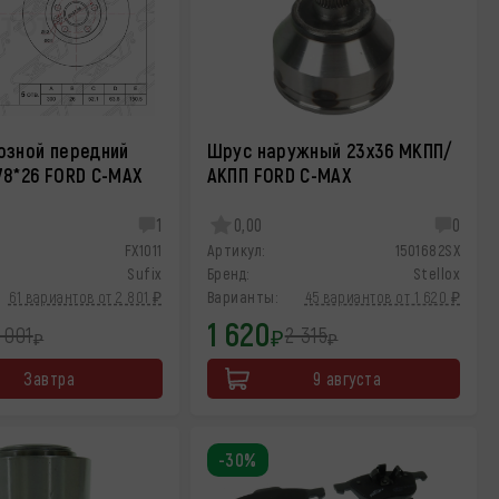
озной передний
Шрус наружный 23x36 МКПП/
78*26 FORD C-MAX
АКПП FORD C-MAX
1
0,00
0
FX1011
Артикул:
1501682SX
Sufix
Бренд:
Stellox
61 вариантов от 2 801 ₽
Варианты:
45 вариантов от 1 620 ₽
1 620
 001
2 315
₽
₽
₽
Завтра
9 августа
-30%