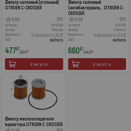
Фильтр салонный (угольный)
Фильтр салонный
CITROEN C-CROSSER
(антибактериаль… CITROEN C-
CROSSER
0,00
0
0,00
0
Артикул:
FAP4028
Артикул:
IF3013P
Бренд:
Pilenga
Бренд:
Zekkert
Варианты:
Варианты:
17 вариантов от 467 ₽
14 вариантов от 670 ₽
ПВЗ:
выбрать
ПВЗ:
выбрать
477
660
₽
₽
681
943
₽
₽
8 августа
8 августа
Фильтр маслоохладителя
вариатора CITROEN C-CROSSER
0,00
0