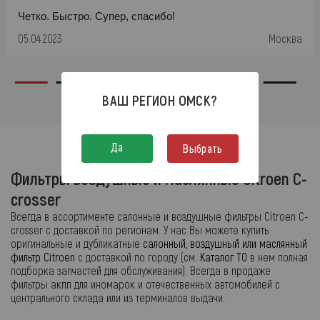
Четко. Быстро. Супер, спасибо!
05.04.2023
Москва
ВАШ РЕГИОН
ОМСК
?
Да
Выбрать
Фильтры воздушные и маслянные Citroen C-
crosser
Всегда в ассортименте салонные и воздушные фильтры Citroen C-
crosser с доставкой по регионам. У нас Вы можете купить
оригинальные и дубликатные
салонный, воздушный или маслянный
фильтр Citroen
с доставкой по городу (см.
Каталог ТО
в нем полная
подборка запчастей для обслуживания). Всегда в продаже
фильтры акпп для иномарок и отечественных автомобилей с
центрального склада или из терминалов выдачи.