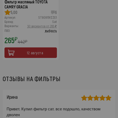
Фильтр масляный TOYOTA
CAMRY GRACIA
5,00
6
Артикул:
ST90915YZZE1
Бренд:
Sat
Варианты:
50 вариантов от 265 ₽
ПВЗ:
выбрать
265
₽
442
₽
12 августа
ОТЗЫВЫ НА ФИЛЬТРЫ
Ирина
Привет. Купил фильтр сат. все подошло, качеством
дволен