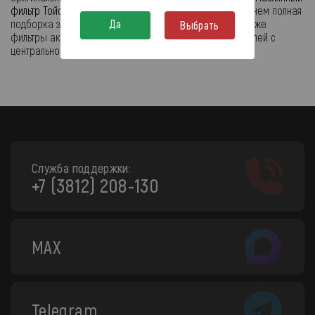
фильтр Тойота
с доставкой по городу (см.
Каталог ТО
в нем полная
Да
подборка запчастей для обслуживания). Всегда в продаже
Выбрать
фильтры акпп для иномарок и отечественных автомобилей с
центрального склада или из терминалов выдачи.
Служба поддержки:
+7 (3812) 208-130
MAX
Telegram