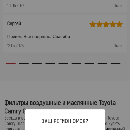
10.05.2023
Омск
Сергей
Привет. Все подошло. Спасибо
12.04.2023
Омск
Фильтры воздушные и маслянные Toyota
Camry Gracia
Всегда в ассортименте салонные и воздушные фильтры Toyota
ВАШ РЕГИОН
ОМСК
?
Camry Gracia с доставкой по регионам. У нас Вы можете купить
оригинальные и дубликатные
салонный, воздушный или маслянный