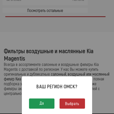
Посмотреть остальные
Фильтры воздушные и маслянные Kia
Magentis
Всегда в ассортименте салонные и воздушные фильтры Kia
Magentis с доставкой по регионам. У нас Вы можете купить
оригинальные и дубликатные
салонный, воздушный или маслянный
фильтр Киа
с доставкой по городу (см.
Каталог ТО
в нем полная
подборка запчастей для обслуживания). Всегда в продаже
ВАШ РЕГИОН
ОМСК
?
фильтры акпп для иномарок и отечественных автомобилей с
центрального склада или из терминалов выдачи.
Да
Выбрать