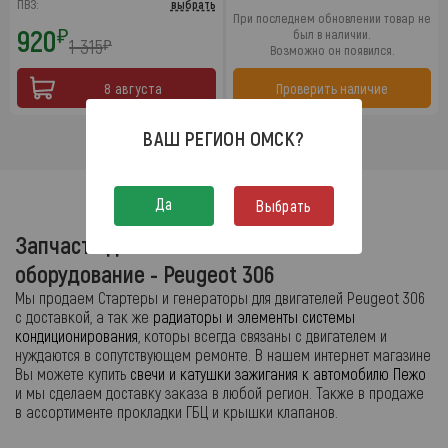
ПВЗ:
выбрать
При последнем обновлении товар не
920
₽
был в наличии.
1 315
₽
Возможно он появился.
8 августа
Проверить наличие
ВАШ РЕГИОН
ОМСК
?
Да
Выбрать
Запчасти двигателя и навесное
оборудование - Peugeot 306
Мы продаем Стартеры и генераторы для двигателей Peugeot 306
с доставкой, а так же
радиаторы и элементы системы
кондиционирования
, которы всегда связаны с двигателем и
нуждаются в сопутствующем ремонте. В нашем интернет магазине
Вы можете купить
свечи и катушки зажигания к автомобилю Пежо
и мы сделаем доставку заказа в любой регион. Также в продаже
в ассортименте прокладки ГБЦ и крышки клапанов.