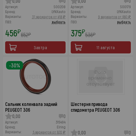
0,00
0
0,00
0
Артикул:
SO0208
Артикул:
SO0179
Бренд:
LYNXauto
Бренд:
LYNXauto
Варианты:
Варианты:
31 вариантов от 456 ₽
9 вариантов от 660 ₽
ПВЗ:
выбрать
ПВЗ:
выбрать
456
375
₽
₽
652
536
₽
₽
Завтра
11 августа
-30%
Сальник коленвала задний
Шестерня привода
PEUGEOT 306
спидометра PEUGEOT 306
0,00
0
Артикул:
315494
Бренд:
Elring
Варианты:
5 вариантов от 920 ₽
0,00
0