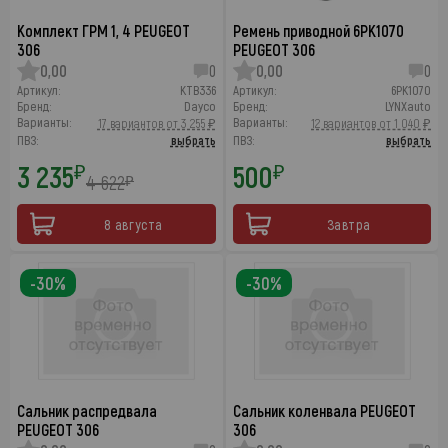
Комплект ГРМ 1, 4 PEUGEOT
Ремень приводной 6PK1070
306
PEUGEOT 306
0,00
0
0,00
0
Артикул:
KTB336
Артикул:
6PK1070
Бренд:
Dayco
Бренд:
LYNXauto
Варианты:
Варианты:
17 вариантов от 3 255 ₽
12 вариантов от 1 040 ₽
ПВЗ:
выбрать
ПВЗ:
выбрать
3 235
500
₽
₽
4 622
₽
8 августа
Завтра
-30%
-30%
Сальник распредвала
Сальник коленвала PEUGEOT
PEUGEOT 306
306