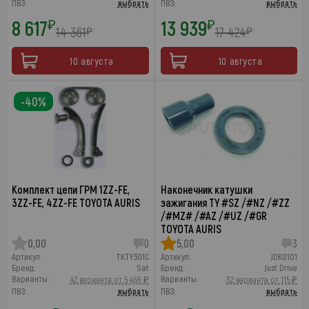
ПВЗ:
выбрать
ПВЗ:
выбрать
8 617
13 939
₽
₽
14 361
17 424
₽
₽
10 августа
10 августа
-40%
Комплект цепи ГРМ 1ZZ-FE,
Наконечник катушки
3ZZ-FE, 4ZZ-FE TOYOTA AURIS
зажигания TY #SZ /#NZ /#ZZ
/#MZ# /#AZ /#UZ /#GR
TOYOTA AURIS
0,00
0
5,00
3
Артикул:
TKTY301C
Артикул:
JDK0101
Бренд:
Sat
Бренд:
Just Drive
Варианты:
Варианты:
42 варианта от 5 468 ₽
32 варианта от 115 ₽
ПВЗ:
выбрать
ПВЗ:
выбрать