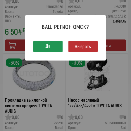
0,00
0
0,00
0
Артикул:
JPA0010
Артикул:
1510037030
Бренд:
Just Drive
Бренд:
Toyota
Варианты:
47 вариантов от 335 ₽
Варианты:
1 вариант
ПВЗ:
выбрать
ПВЗ:
выбрать
ВАШ РЕГИОН
ОМСК
?
6 504
325
₽
₽
10 841
464
₽
₽
10 августа
Да
10 августа
Выбрать
-30%
-30%
Прокладка выхлопной
Насос масляный
системы средняя TOYOTA
1zz/3zz/4zzfe TOYOTA AURIS
AURIS
0,00
0
0,00
0
Артикул:
256260
Артикул:
ST151000D031
Бренд:
Bosal
Бренд:
Sat