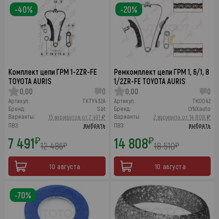
-40%
-20%
Комплект цепи ГРМ 1-2ZR-FE
Ремкомплект цепи ГРМ 1, 6/1, 8
TOYOTA AURIS
1/2ZR-FE TOYOTA AURIS
0,00
0
0,00
0
Артикул:
TKTY432A
Артикул:
TK0042
Бренд:
Sat
Бренд:
LYNXauto
Варианты:
Варианты:
15 вариантов от 7 491 ₽
2 варианта от 14 808 ₽
ПВЗ:
выбрать
ПВЗ:
выбрать
7 491
14 808
₽
₽
12 486
18 510
₽
₽
10 августа
10 августа
-70%