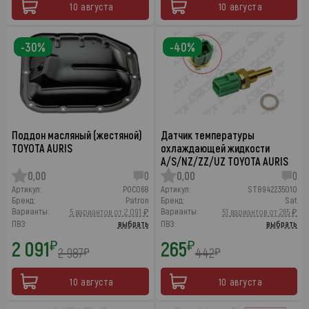
10 августа
10 августа
-30%
-40%
Поддон масляный (жестяной)
Датчик температуры
TOYOTA AURIS
охлаждающей жидкости
A/S/NZ/ZZ/UZ TOYOTA AURIS
0,00
0
0,00
0
Артикул:
POC068
Артикул:
ST8942235010
Бренд:
Patron
Бренд:
Sat
Варианты:
Варианты:
5 вариантов от 2 091 ₽
51 вариантов от 265 ₽
ПВЗ:
выбрать
ПВЗ:
выбрать
2 091
265
₽
₽
2 987
442
₽
₽
10 августа
10 августа