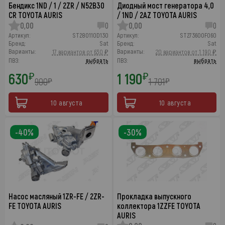
Бендикс 1ND / 1 / 2ZR / N52B30
Диодный мост генератора 4,0
CR TOYOTA AURIS
/ 1ND / 2AZ TOYOTA AURIS
0,00
0
0,00
0
Артикул:
ST280110D130
Артикул:
ST273600F060
Бренд:
Sat
Бренд:
Sat
Варианты:
Варианты:
17 вариантов от 630 ₽
20 вариантов от 1 190 ₽
ПВЗ:
выбрать
ПВЗ:
выбрать
630
1 190
₽
₽
900
1 701
₽
₽
10 августа
10 августа
-40%
-30%
Насос масляный 1ZR-FE / 2ZR-
Прокладка выпускного
FE TOYOTA AURIS
коллектора 1ZZFE TOYOTA
AURIS