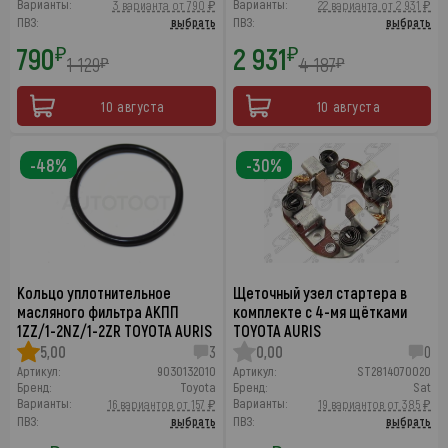
Варианты:
Варианты:
3 варианта от 790 ₽
22 варианта от 2 931 ₽
ПВЗ:
выбрать
ПВЗ:
выбрать
790
2 931
₽
₽
1 129
4 187
₽
₽
10 августа
10 августа
-48%
-30%
Кольцо уплотнительное
Щеточный узел cтартера в
масляного фильтра АКПП
комплекте с 4-мя щётками
1ZZ/1-2NZ/1-2ZR TOYOTA AURIS
TOYOTA AURIS
5,00
3
0,00
0
Артикул:
9030132010
Артикул:
ST2814070020
Бренд:
Toyota
Бренд:
Sat
Варианты:
Варианты:
16 вариантов от 157 ₽
19 вариантов от 385 ₽
ПВЗ:
выбрать
ПВЗ:
выбрать