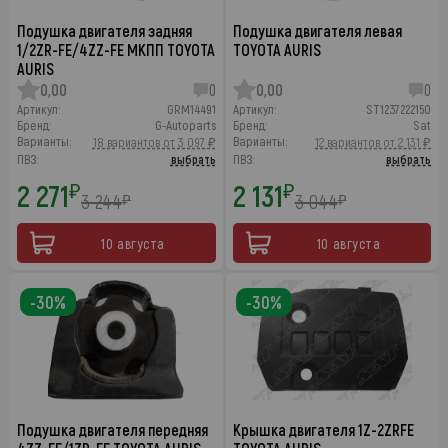
Подушка двигателя задняя
Подушка двигателя левая
1/2ZR-FE/4ZZ-FE МКПП TOYOTA
TOYOTA AURIS
AURIS
0,00
0
0,00
0
Артикул:
GRM14491
Артикул:
ST1237222150
Бренд:
G-Autoparts
Бренд:
Sat
Варианты:
Варианты:
18 вариантов от 3 097 ₽
12 вариантов от 2 131 ₽
ПВЗ:
выбрать
ПВЗ:
выбрать
2 271
2 131
₽
₽
3 244
3 044
₽
₽
10 августа
10 августа
-30%
-30%
Подушка двигателя передняя
Крышка двигателя 1Z-2ZRFE