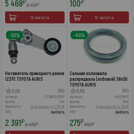
5 468
100
₽
₽
9 113
₽
10 августа
10 августа
-30%
-40%
Натяжитель приводного ремня
Сальник коленвала
1ZZFE TOYOTA AURIS
распредвала (лобовой) 38x50
TOYOTA AURIS
0,00
0
0,00
0
Артикул:
ST1662022010
Артикул:
AH2218F0
Бренд:
Sat
Бренд:
Nok
Варианты:
Варианты:
23 варианта от 2 391 ₽
45 вариантов от 255 ₽
ПВЗ:
выбрать
ПВЗ:
выбрать
2 391
275
₽
₽
3 415
459
₽
₽