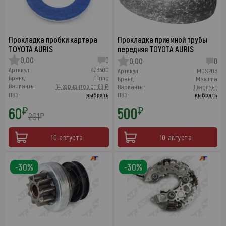
Прокладка пробки картера
Прокладка приемной трубы
TOYOTA AURIS
передняя TOYOTA AURIS
0,00
0
0,00
0
Артикул:
473500
Артикул:
MOS203
Бренд:
Elring
Бренд:
Masuma
Варианты:
14 вариантов от 69 ₽
Варианты:
1 вариант
ПВЗ:
выбрать
ПВЗ:
выбрать
60
500
₽
₽
201
₽
10 августа
10 августа
-30%
-30%