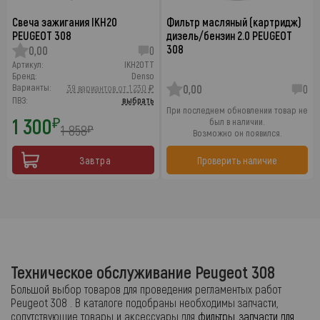
Свеча зажигания IKH20
Фильтр масляный (картридж)
PEUGEOT 308
дизель/бензин 2.0 PEUGEOT
308
0,00
0
Артикул:
IKH20TT
Бренд:
Denso
Варианты:
39 вариантов от 1 230 ₽
0,00
0
ПВЗ:
выбрать
При последнем обновлении товар не
1 300
₽
был в наличии.
1 858
₽
Возможно он появился.
Завтра
Проверить наличие
Техническое обслуживание Peugeot 308
Большой выбор товаров для проведения регламентых работ
Peugeot 308 . В каталоге подобраны необходимы запчасти,
сопутствующие товары и аксессуары для
фильтры, запчасти для