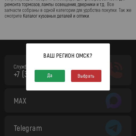
ремонта тормозов, лампы освещения, дверники и т.д.
. Все
запчасти собраны в одной категории для удобства покупки. Так же
смотрите
Каталог кузовных деталей и оптики.
ВАШ РЕГИОН
ОМСК
?
Служба поддержки:
+7 (3812) 208-130
Да
Выбрать
MAX
Telegram