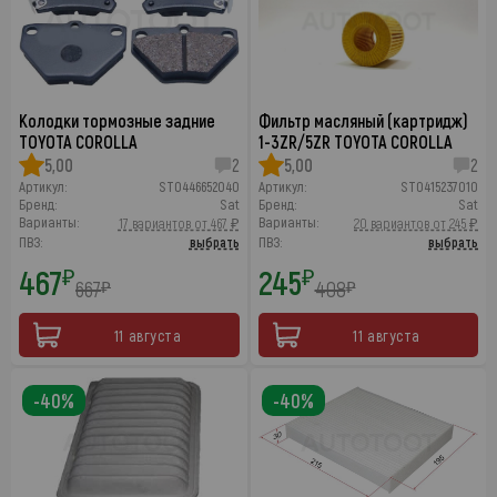
Колодки тормозные задние
Фильтр масляный (картридж)
TOYOTA COROLLA
1-3ZR/5ZR TOYOTA COROLLA
5,00
2
5,00
2
Артикул:
ST0446652040
Артикул:
ST0415237010
Бренд:
Sat
Бренд:
Sat
Варианты:
Варианты:
17 вариантов от 467 ₽
20 вариантов от 245 ₽
ПВЗ:
выбрать
ПВЗ:
выбрать
467
245
₽
₽
667
408
₽
₽
11 августа
11 августа
-40%
-40%