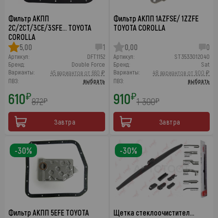
Фильтр АКПП
Фильтр АКПП 1AZFSE/ 1ZZFE
2C/2CT/3CE/3SFE… TOYOTA
TOYOTA COROLLA
COROLLA
5,00
1
0,00
0
Артикул:
DFT1152
Артикул:
ST3533012040
Бренд:
Double Force
Бренд:
Sat
Варианты:
Варианты:
45 вариантов от 660 ₽
48 вариантов от 900 ₽
ПВЗ:
выбрать
ПВЗ:
выбрать
610
910
₽
₽
872
1 300
₽
₽
Завтра
Завтра
-30%
-30%
Фильтр АКПП 5EFE TOYOTA
Щетка стеклоочистител…