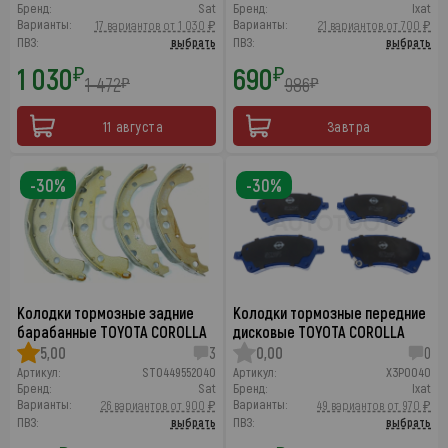
Бренд:
Sat
Бренд:
Ixat
Варианты:
Варианты:
17 вариантов от 1 030 ₽
21 вариантов от 700 ₽
ПВЗ:
выбрать
ПВЗ:
выбрать
1 030
690
₽
₽
1 472
986
₽
₽
11 августа
Завтра
-30%
-30%
Колодки тормозные задние
Колодки тормозные передние
барабанные TOYOTA COROLLA
дисковые TOYOTA COROLLA
5,00
3
0,00
0
Артикул:
ST0449552040
Артикул:
X3P0040
Бренд:
Sat
Бренд:
Ixat
Варианты:
Варианты:
26 вариантов от 900 ₽
49 вариантов от 970 ₽
ПВЗ:
выбрать
ПВЗ:
выбрать