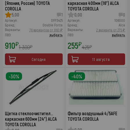
(Япония, Россия) TOYOTA
каркасная 400мм (16") ALCA
COROLLA
TOYOTA COROLLA
5,00
1
0,00
0
Артикул:
DFP3425
Артикул:
106000
Бренд:
Double Force
Бренд:
Alca
Варианты:
Варианты:
76 вариантов от 860 ₽
2 варианта от 275 ₽
ПВЗ:
выбрать
ПВЗ:
выбрать
910
255
₽
₽
1 300
425
₽
₽
Сегодня
11 августа
-30%
-40%
Щетка стеклоочистител…
Фильтр воздушный 4/5AFE
каркасная 600мм (24") ALCA
TOYOTA COROLLA
TOYOTA COROLLA
0,00
0