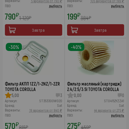
Варианты:
Варианты:
5 вариантов от 790 ₽
105 вариантов от 199 ₽
ПВЗ:
выбрать
ПВЗ:
выбрать
790
199
₽
₽
1 129
384
₽
₽
Завтра
Завтра
-30%
-40%
Фильтр АКПП 1ZZ/1-2NZ/1-2ZR
Фильтр масляный (картридж)
TOYOTA COROLLA
2.4/2.5/3.5l TOYOTA COROLLA
5,00
3
0,00
0
Артикул:
ST353300W020
Артикул:
ST04152YZZA1
Бренд:
Sat
Бренд:
Sat
Варианты:
Варианты:
19 вариантов от 840 ₽
44 варианта от 275 ₽
ПВЗ:
выбрать
ПВЗ:
выбрать
570
275
₽
₽
815
459
₽
₽