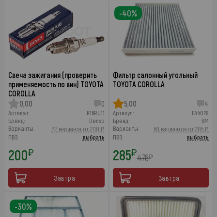
-40%
Свеча зажигания (проверить
Фильтр салонный угольный
применяемость по вин) TOYOTA
TOYOTA COROLLA
COROLLA
0,00
0
5,00
4
Артикул:
K16RU11
Артикул:
FA4029
Бренд:
Denso
Бренд:
BM
Варианты:
Варианты:
32 варианта от 200 ₽
58 вариантов от 285 ₽
ПВЗ:
выбрать
ПВЗ:
выбрать
200
285
₽
₽
476
₽
Завтра
Завтра
-30%