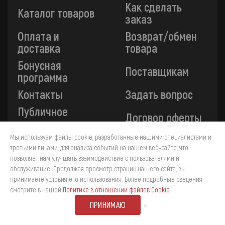
Как сделать
Каталог товаров
заказ
Оплата и
Возврат/обмен
доставка
товара
Бонусная
Поставщикам
программа
Контакты
Задать вопрос
Публичное
Договор оферты
соглашение
Мы используем файлы cookie, разработанные нашими специалистами и
Производители
Приложение
третьими лицами, для анализа событий на нашем веб-сайте, что
позволяет нам улучшать взаимодействие с пользователями и
Все платежи на сайте защищены технологией 3-D
обслуживание. Продолжая просмотр страниц нашего сайта, вы
Secure. Прием платежей осуществляется через ПАО
принимаете условия его использования. Более подробные сведения
4
«Сбербанк».
смотрите в нашей
Политике в отношении файлов Cookie
.
×
ПРИНИМАЮ