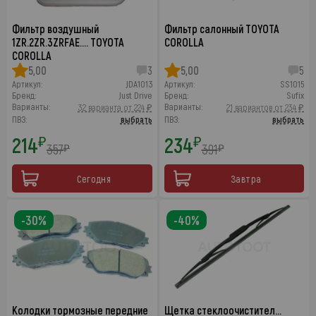
Фильтр воздушный
Фильтр салонный TOYOTA
1ZR.2ZR.3ZRFAE.… TOYOTA
COROLLA
COROLLA
5,00
3
5,00
5
Артикул:
JDA1013
Артикул:
SS1015
Бренд:
Just Drive
Бренд:
Sufix
Варианты:
Варианты:
32 варианта от 224 ₽
21 вариантов от 234 ₽
ПВЗ:
выбрать
ПВЗ:
выбрать
214
234
₽
₽
357
391
₽
₽
Сегодня
Завтра
-30%
-40%
Колодки тормозные передние
Щетка стеклоочистител…