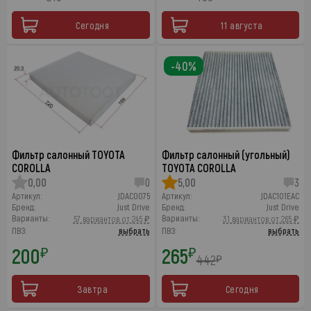
Сегодня
11 августа
-40%
Фильтр салонный TOYOTA
Фильтр салонный (угольный)
COROLLA
TOYOTA COROLLA
0,00
0
5,00
3
Артикул:
JDAC0075
Артикул:
JDAC101EAC
Бренд:
Just Drive
Бренд:
Just Drive
Варианты:
Варианты:
57 вариантов от 245 ₽
31 вариантов от 265 ₽
ПВЗ:
выбрать
ПВЗ:
выбрать
200
265
₽
₽
442
₽
Завтра
Сегодня