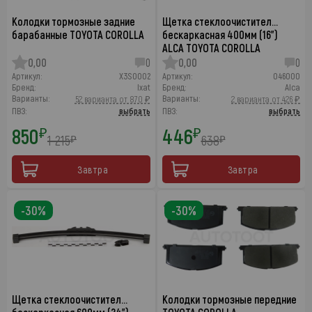
Колодки тормозные задние
Щетка стеклоочистител…
барабанные TOYOTA COROLLA
бескаркасная 400мм (16")
ALCA TOYOTA COROLLA
0,00
0
0,00
0
Артикул:
X3S0002
Артикул:
046000
Бренд:
Ixat
Бренд:
Alca
Варианты:
Варианты:
52 варианта от 870 ₽
2 варианта от 426 ₽
ПВЗ:
выбрать
ПВЗ:
выбрать
850
446
₽
₽
1 215
638
₽
₽
Завтра
Завтра
-30%
-30%
Щетка стеклоочистител…
Колодки тормозные передние