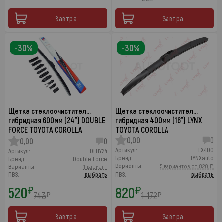
Завтра
Завтра
-30%
-30%
Щетка стеклоочистител…
Щетка стеклоочистител…
гибридная 600мм (24") DOUBLE
гибридная 400мм (16") LYNX
FORCE TOYOTA COROLLA
TOYOTA COROLLA
0,00
0
0,00
0
Артикул:
LX400
Артикул:
DFHY24
Бренд:
LYNXauto
Бренд:
Double Force
Варианты:
5 вариантов от 820 ₽
Варианты:
1 вариант
ПВЗ:
выбрать
ПВЗ:
выбрать
520
820
₽
₽
743
1 172
₽
₽
Завтра
Завтра