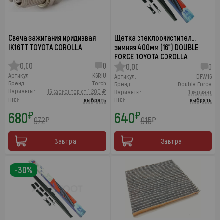
Свеча зажигания иридиевая
Щетка стеклоочистител…
IK16TT TOYOTA COROLLA
зимняя 400мм (16") DOUBLE
FORCE TOYOTA COROLLA
0,00
0
0,00
0
Артикул:
K6RIU
Артикул:
DFW16
Бренд:
Torch
Бренд:
Double Force
Варианты:
15 вариантов от 1 200 ₽
Варианты:
1 вариант
ПВЗ:
выбрать
ПВЗ:
выбрать
680
640
₽
₽
972
915
₽
₽
Завтра
Завтра
-30%