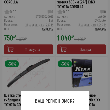
COROLLA
зимняя 600мм (24") LYNX
TOYOTA COROLLA
0,00
0
0,00
0
Артикул:
ST3533020012
Артикул:
LW600
Бренд:
Sat
Бренд:
LYNXauto
Варианты:
Варианты:
18 вариантов от 750 ₽
3 варианта от 1 040 ₽
ПВЗ:
выбрать
ПВЗ:
выбрать
750
1 040
₽
₽
1 072
1 486
₽
₽
11 августа
Завтра
-30%
-30%
Щетка стеклоочистител…
Масло трансмиссионное
гибридная 600мм (24") LYNX
полусинтетика 75W-90 KIXX
ВАШ РЕГИОН
ОМСК
?
TOYOTA COROLLA
GEARTEC GL-5 4л TOYOTA
COROLLA