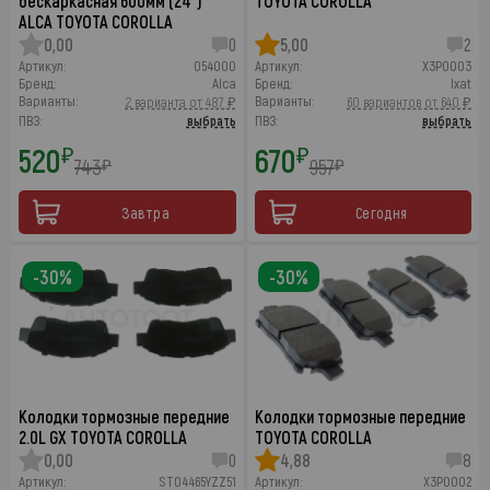
бескаркасная 600мм (24")
TOYOTA COROLLA
ALCA TOYOTA COROLLA
0,00
0
5,00
2
Артикул:
054000
Артикул:
X3P0003
Бренд:
Alca
Бренд:
Ixat
Варианты:
Варианты:
2 варианта от 487 ₽
60 вариантов от 640 ₽
ПВЗ:
выбрать
ПВЗ:
выбрать
520
670
₽
₽
743
957
₽
₽
Завтра
Сегодня
-30%
-30%
Колодки тормозные передние
Колодки тормозные передние
2.0L GX TOYOTA COROLLA
TOYOTA COROLLA
0,00
0
4,88
8
Артикул:
ST04465YZZ51
Артикул:
X3P0002