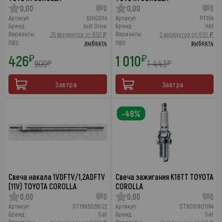
0,00
0
0,00
0
Артикул:
JDH0014
Артикул:
PT154
Бренд:
Just Drive
Бренд:
Hkt
Варианты:
Варианты:
26 вариантов от 850 ₽
5 вариантов от 850 ₽
ПВЗ:
выбрать
ПВЗ:
выбрать
426
1 010
₽
₽
609
1 443
₽
₽
Завтра
Завтра
-48%
Свеча накала 1VDFTV/1,2ADFTV
Свеча зажигания K16TT TOYOTA
(11V) TOYOTA COROLLA
COROLLA
0,00
0
0,00
0
Артикул:
ST1985026022
Артикул:
ST9091901164
Бренд:
Sat
Бренд:
Sat