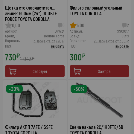
Щетка стеклоочистител…
Фильтр салонный угольный
зимняя 600мм (24") DOUBLE
TOYOTA COROLLA
FORCE TOYOTA COROLLA
0,00
0
5,00
2
Артикул:
DFW24
Артикул:
SSC1017
Бренд:
Double Force
Бренд:
Sufix
Варианты:
Варианты:
3 варианта от 790 ₽
28 вариантов от 300 ₽
ПВЗ:
выбрать
ПВЗ:
выбрать
730
300
₽
₽
1 043
₽
Сегодня
Завтра
-30%
-30%
Фильтр АКПП 7AFE / 3SFE
Свеча накала 2C/1HDFTE/3B
TOYOTA COROLLA
TOYOTA COROLLA