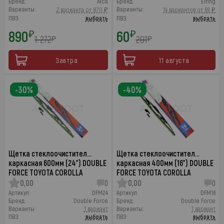
Бренд:
Alca
Бренд:
Elring
Варианты:
Варианты:
2 варианта от 870 ₽
14 вариантов от 69 ₽
ПВЗ:
выбрать
ПВЗ:
выбрать
890
60
₽
₽
1 272
201
₽
₽
Завтра
11 августа
-30%
-40%
Щетка стеклоочистител…
Щетка стеклоочистител…
каркасная 600мм (24") DOUBLE
каркасная 400мм (16") DOUBLE
FORCE TOYOTA COROLLA
FORCE TOYOTA COROLLA
0,00
0
0,00
0
Артикул:
DFM24
Артикул:
DFM16
Бренд:
Double Force
Бренд:
Double Force
Варианты:
1 вариант
Варианты:
1 вариант
ПВЗ:
выбрать
ПВЗ:
выбрать