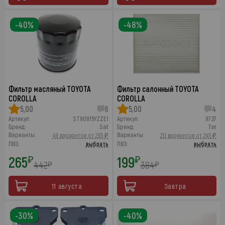
-40%
-48%
Фильтр масляный TOYOTA
Фильтр салонный TOYOTA
COROLLA
COROLLA
5,00
6
5,00
4
Артикул:
ST90915YZZE1
Артикул:
9737
Бренд:
Sat
Бренд:
Tsn
Варианты:
Варианты:
49 вариантов от 265 ₽
20 вариантов от 245 ₽
ПВЗ:
выбрать
ПВЗ:
выбрать
265
199
₽
₽
442
384
₽
₽
11 августа
Завтра
-30%
-40%