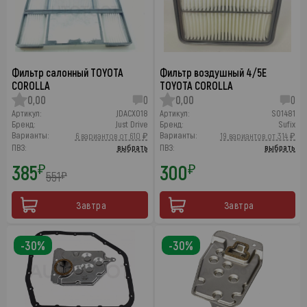
Фильтр салонный TOYOTA
Фильтр воздушный 4/5E
COROLLA
TOYOTA COROLLA
0,00
0
0,00
0
Артикул:
JDACX018
Артикул:
SO1481
Бренд:
Just Drive
Бренд:
Sufix
Варианты:
Варианты:
6 вариантов от 610 ₽
19 вариантов от 314 ₽
ПВЗ:
выбрать
ПВЗ:
выбрать
385
300
₽
₽
551
₽
Завтра
Завтра
-30%
-30%