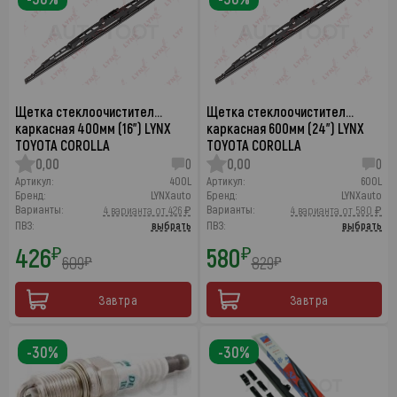
Щетка стеклоочистител…
Щетка стеклоочистител…
каркасная 400мм (16") LYNX
каркасная 600мм (24") LYNX
TOYOTA COROLLA
TOYOTA COROLLA
0,00
0
0,00
0
Артикул:
400L
Артикул:
600L
Бренд:
LYNXauto
Бренд:
LYNXauto
Варианты:
Варианты:
4 варианта от 426 ₽
4 варианта от 580 ₽
ПВЗ:
выбрать
ПВЗ:
выбрать
426
580
₽
₽
609
829
₽
₽
Завтра
Завтра
-30%
-30%