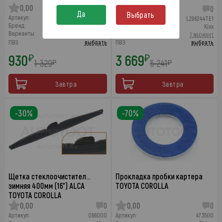
0,00
0
0,00
0
Да
Выбрать
Артикул:
LX600
Артикул:
L296244TE1
Бренд:
LYNXauto
Бренд:
Kixx
Варианты:
5 вариантов от 930 ₽
Варианты:
1 вариант
ПВЗ:
выбрать
ПВЗ:
выбрать
930
3 669
₽
₽
1 329
5 241
₽
₽
Завтра
Завтра
-30%
-70%
Щетка стеклоочистител…
Прокладка пробки картера
зимняя 400мм (16") ALCA
TOYOTA COROLLA
TOYOTA COROLLA
0,00
0
0,00
0
Артикул:
066000
Артикул:
473500