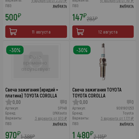
Варианты:
Варианты:
6 вариантов от 2 201 ₽
41 вариантов от 147 ₽
ПВЗ:
выбрать
ПВЗ:
выбрать
500
147
₽
₽
283
₽
11 августа
12 августа
-30%
-30%
Свеча зажигания (иридий +
Свеча зажигания TOYOTA
платина) TOYOTA COROLLA
TOYOTA COROLLA
0,00
0
0,00
0
Артикул:
SP148
Артикул:
9091901253
Бренд:
LYNXauto
Бренд:
Toyota
Варианты:
Варианты:
3 варианта от 970 ₽
3 варианта от 1 771 ₽
ПВЗ:
выбрать
ПВЗ:
выбрать
970
1 480
₽
₽
1 386
2 115
₽
₽