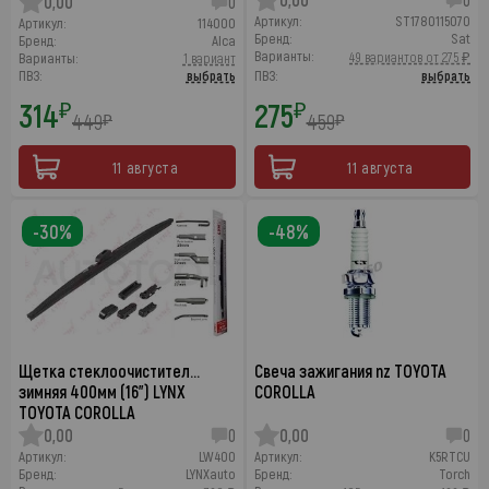
0,00
0
Артикул:
ST1780115070
Артикул:
114000
Бренд:
Sat
Бренд:
Alca
Варианты:
49 вариантов от 275 ₽
Варианты:
1 вариант
ПВЗ:
выбрать
ПВЗ:
выбрать
314
275
₽
₽
449
459
₽
₽
11 августа
11 августа
-30%
-48%
Щетка стеклоочистител…
Свеча зажигания nz TOYOTA
зимняя 400мм (16") LYNX
COROLLA
TOYOTA COROLLA
0,00
0
0,00
0
Артикул:
LW400
Артикул:
K5RTCU
Бренд:
LYNXauto
Бренд:
Torch