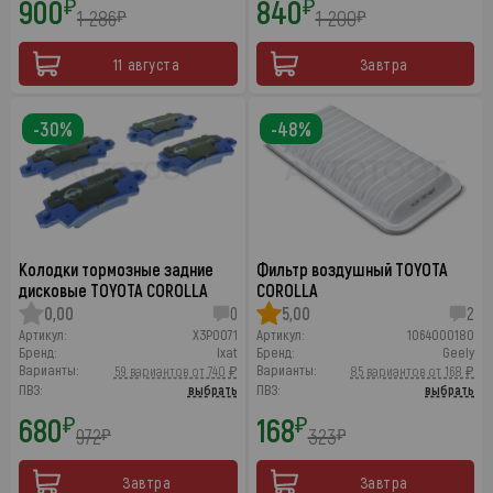
900
840
₽
₽
1 286
1 200
₽
₽
11 августа
Завтра
-30%
-48%
Колодки тормозные задние
Фильтр воздушный TOYOTA
дисковые TOYOTA COROLLA
COROLLA
0,00
0
5,00
2
Артикул:
X3P0071
Артикул:
1064000180
Бренд:
Ixat
Бренд:
Geely
Варианты:
Варианты:
59 вариантов от 740 ₽
85 вариантов от 168 ₽
ПВЗ:
выбрать
ПВЗ:
выбрать
680
168
₽
₽
972
323
₽
₽
Завтра
Завтра