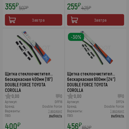
355
255
₽
₽
507
425
₽
₽
Завтра
Завтра
-30%
Щетка стеклоочистител…
Щетка стеклоочистител…
бескаркасная 400мм (16")
бескаркасная 600мм (24")
DOUBLE FORCE TOYOTA
DOUBLE FORCE TOYOTA
COROLLA
COROLLA
0,00
0
0,00
0
Артикул:
DFF16
Артикул:
DFF24
Бренд:
Double Force
Бренд:
Double Force
Варианты:
1 вариант
Варианты:
1 вариант
ПВЗ:
выбрать
ПВЗ:
выбрать
400
456
₽
₽
652
₽