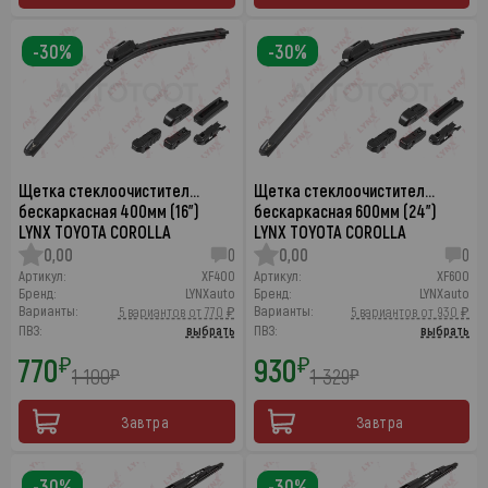
-30%
-30%
Щетка стеклоочистител…
Щетка стеклоочистител…
бескаркасная 400мм (16")
бескаркасная 600мм (24")
LYNX TOYOTA COROLLA
LYNX TOYOTA COROLLA
0,00
0
0,00
0
Артикул:
XF400
Артикул:
XF600
Бренд:
LYNXauto
Бренд:
LYNXauto
Варианты:
Варианты:
5 вариантов от 770 ₽
5 вариантов от 930 ₽
ПВЗ:
выбрать
ПВЗ:
выбрать
770
930
₽
₽
1 100
1 329
₽
₽
Завтра
Завтра
-30%
-30%