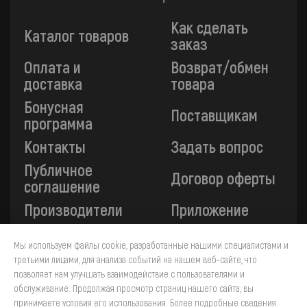
Как сделать
Каталог товаров
заказ
Оплата и
Возврат/обмен
доставка
товара
Бонусная
Поставщикам
программа
Контакты
Задать вопрос
Публичное
Договор оферты
соглашение
Производители
Приложение
Мы используем файлы cookie, разработанные нашими специалистами и
Все платежи на сайте защищены технологией 3-D
третьими лицами, для анализа событий на нашем веб-сайте, что
Secure. Прием платежей осуществляется через ПАО
позволяет нам улучшать взаимодействие с пользователями и
«Сбербанк».
обслуживание. Продолжая просмотр страниц нашего сайта, вы
принимаете условия его использования. Более подробные сведения
4