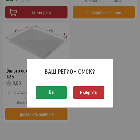
Возможно он появился.
13 августа
Проверить наличие
Фильтр салонный HYUNDAI
ВАШ РЕГИОН
ОМСК
?
IX35
0,00
0
Да
Выбрать
При последнем обновлении товар не
был в наличии.
Возможно он появился.
Проверить наличие