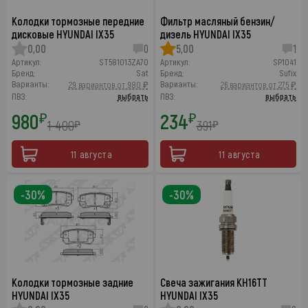
Колодки тормозные передние
Фильтр масляный бензин/
дисковые HYUNDAI IX35
дизель HYUNDAI IX35
0,00
0
5,00
1
Артикул:
ST581013ZA70
Артикул:
SP1041
Бренд:
Sat
Бренд:
Sufix
Варианты:
Варианты:
29 вариантов от 980 ₽
26 вариантов от 275 ₽
ПВЗ:
выбрать
ПВЗ:
выбрать
980
234
₽
₽
1 400
391
₽
₽
11 августа
11 августа
-30%
-30%
Колодки тормозные задние
Свеча зажигания KH16TT
HYUNDAI IX35
HYUNDAI IX35