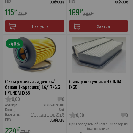
ПВЗ:
выбрать
ПВЗ:
выбрать
115
189
₽
₽
222
363
₽
₽
11 августа
Завтра
-40%
Фильтр масляный дизель/
Фильтр воздушный HYUNDAI
бензин (картридж) 1.6/1.7/3.3
IX35
HYUNDAI IX35
0,00
0
Артикул:
ST263202A500
Бренд:
Sat
Варианты:
10 вариантов от 224 ₽
0,00
0
ПВЗ:
выбрать
При последнем обновлении товар не
224
₽
был в наличии.
374
₽