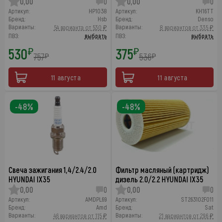
0,00
0
0,00
0
Артикул:
HP1038
Артикул:
KH16TT
Бренд:
Hsb
Бренд:
Denso
Варианты:
Варианты:
54 варианта от 530 ₽
8 вариантов от 335 ₽
ПВЗ:
выбрать
ПВЗ:
выбрать
530
375
₽
₽
757
536
₽
₽
11 августа
11 августа
-48%
-48%
Свеча зажигания 1,4/2.4/2.0
Фильтр масляный (картридж)
HYUNDAI IX35
дизель 2.0/2.2 HYUNDAI IX35
0,00
0
0,00
0
Артикул:
AMDPL69
Артикул:
ST263102F011
Бренд:
Amd
Бренд:
Sat
Варианты:
Варианты:
46 вариантов от 115 ₽
21 вариантов от 296 ₽