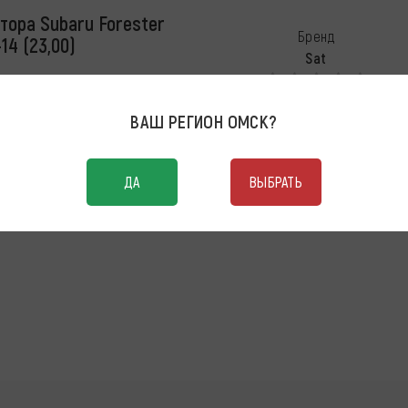
тора Subaru Forester
Бренд
-14 (23,00)
Sat
ВАШ РЕГИОН
ОМСК
?
ДА
ВЫБРАТЬ