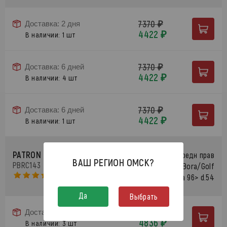
7370 ₽
Доставка: 2 дня
4422 ₽
В наличии: 1 шт
7370 ₽
Доставка: 6 дней
4422 ₽
В наличии: 4 шт
7370 ₽
Доставка: 6 дней
4422 ₽
В наличии: 1 шт
PATRON
Суппорт тормозной передн прав
ВАШ РЕГИОН
ОМСК
?
PBRC143
Audi A2/A3, VW Bora/Golf
IV/V,Skoda Octavia 96> d.54
Да
Выбрать
8061 ₽
Доставка: 2 дня
4836 ₽
В наличии: 3 шт