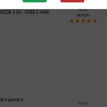
га подвески рычага
Бренд
MAZDA 3 03-, FORD C-MAX
PATRON
него рычага
Бренд