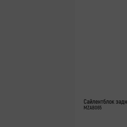
Сайлентблок задне
MZAB065