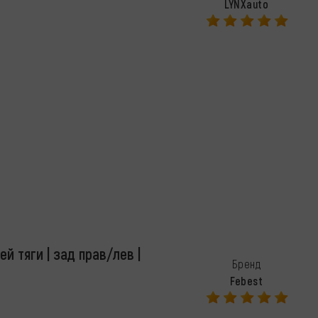
LYNXauto
й тяги | зад прав/лев |
Бренд
Febest