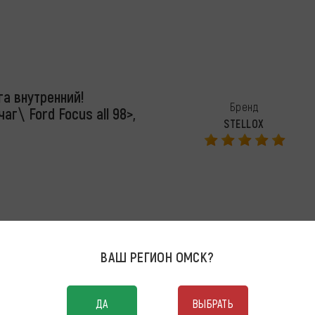
га внутренний!
Бренд
г\ Ford Focus all 98>,
STELLOX
ВАШ РЕГИОН
ОМСК
?
ДА
ВЫБРАТЬ