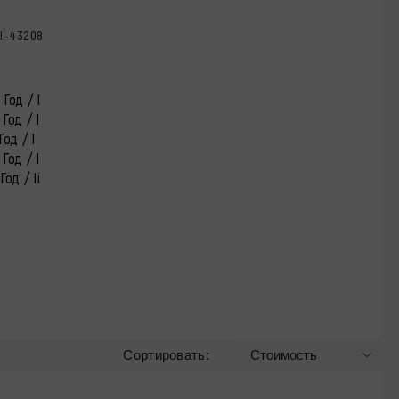
I-43208
Год / I
Год / I
Год / I
Год / I
Год / Ii
Сортировать: