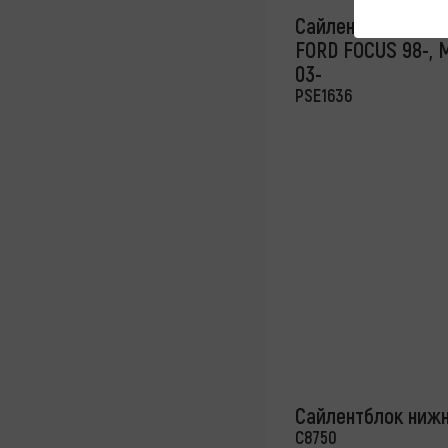
Сайлентблок рыча
FORD FOCUS 98-, 
03-
PSE1636
Сайлентблок ниж
C8750