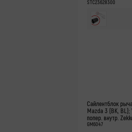
STC23628300
Сайлентблок рычага
Mazda 3 (BK, BL);
попер. внутр. Zekk
GM6047