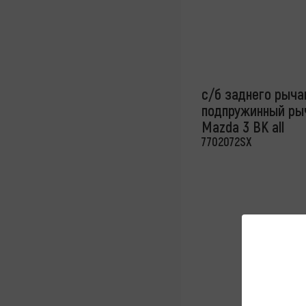
с/б заднего рыча
подпружинный рыча
Mazda 3 BK all
7702072SX