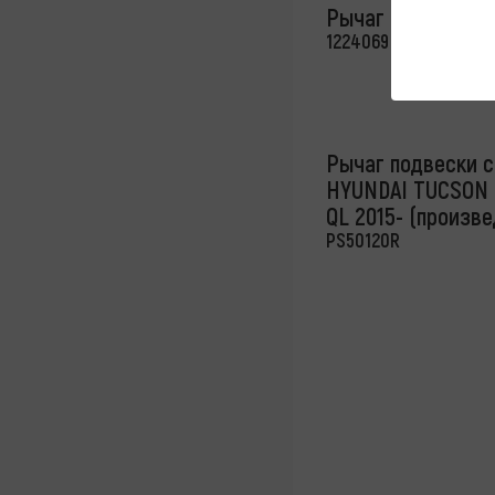
Рычаг передний 
1224069
Рычаг подвески с
HYUNDAI TUCSON T
QL 2015- (произве
PS50120R