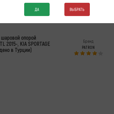
нижний правый
Бренд
ДА
ВЫБРАТЬ
ASVA
 шаровой опорой
Бренд
L 2015-, KIA SPORTAGE
PATRON
дено в Турции)