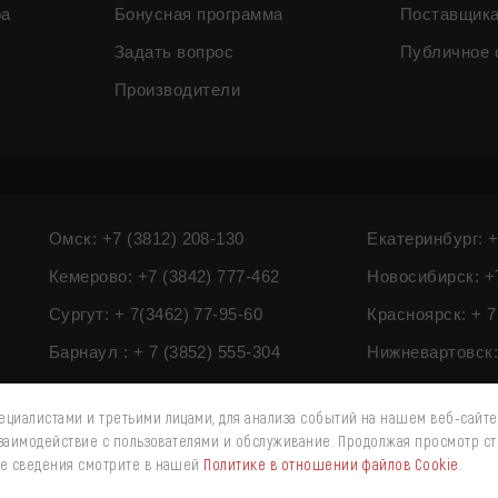
ра
Бонусная программа
Поставщик
Задать вопрос
Публичное 
Производители
Омск: +7 (3812) 208-130
Екатеринбург: +
Кемерово: +7 (3842) 777-462
Новосибирск: +7
Сургут: + 7(3462) 77-95-60
Красноярск: + 7
Барнаул : + 7 (3852) 555-304
Нижневартовск: 
циалистами и третьими лицами, для анализа событий на нашем веб-сайте
взаимодействие с пользователями и обслуживание. Продолжая просмотр ст
ые сведения смотрите в нашей
Политике в отношении файлов Cookie
.