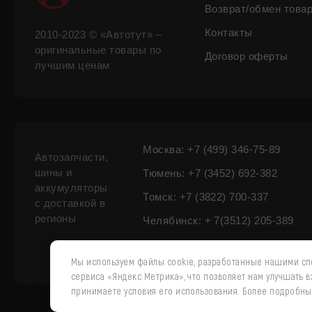
Возврат/обмен това
Контакты
2010-2023 © «Автотут» –
оригинальные товары по
Договор оферты
лучшим ценам
Москва: +7 (499) 346-75-89
Автозапчасти,
шины и
Тюмень: +7 (3452) 692-382
аккумуляторы
Томск: +7 (3822) 700-337
с доставкой в
регионы
Челябинск: + 7(3512) 205-389
Мы используем файлы cookie, разработанные нашими спе
сервиса «Яндекс.Метрика», что позволяет нам улучшать 
принимаете условия его использования. Более подробн