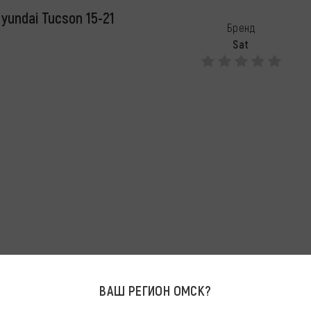
yundai Tucson 15-21
Бренд
Sat
ВАШ РЕГИОН
ОМСК
?