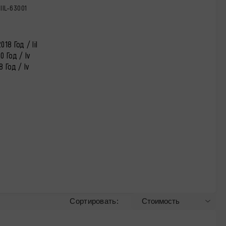
IL-63001
18 Год / Iil
0 Год / Iv
8 Год / Iv
Сортировать: