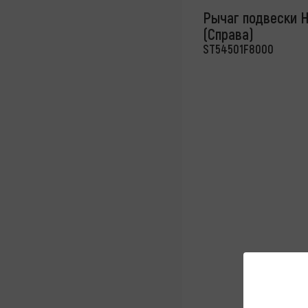
Рычаг подвески H
(Справа)
ST54501F8000