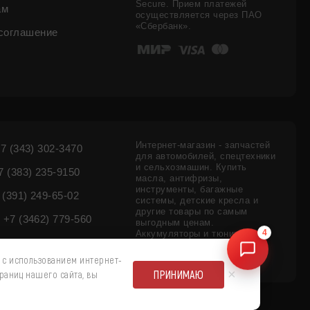
Secure. Прием платежей
ам
осуществляется через ПАО
«Сбербанк».
соглашение
Интернет-магазин - запчастей
7 (343) 302-3470
для автомобилей, спецтехники
и сельхозмашин. Купить
 (383) 235-9150
масла, антифризы,
инструменты, багажные
 (391) 249-65-02
системы, детские кресла и
другие товары по самым
+7 (3462) 779-560
выгодным ценам.
Аккумуляторы и тюнинг
4
внедорожников - цены,
наличие.
 с использованием интернет-
×
ПРИНИМАЮ
раниц нашего сайта, вы