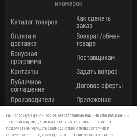
иномарок
Как сделать
Каталог товаров
заказ
Оплата и
Возврат/обмен
доставка
товара
Бонусная
Поставщикам
программа
Контакты
Задать вопрос
Публичное
Договор оферты
соглашение
Производители
Приложение
Мы используем файлы cookie, разработанные нашими специалистами и
Все платежи на сайте защищены технологией 3-D
третьими лицами, для анализа событий на нашем веб-сайте, что
Secure. Прием платежей осуществляется через ПАО
позволяет нам улучшать взаимодействие с пользователями и
«Сбербанк».
обслуживание. Продолжая просмотр страниц нашего сайта, вы