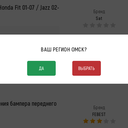
nda Fit 01-07 / Jazz 02-
Бренд
Sat
ВАШ РЕГИОН
ОМСК
?
ДА
ВЫБРАТЬ
ния бампера переднего
Бренд
FEBEST