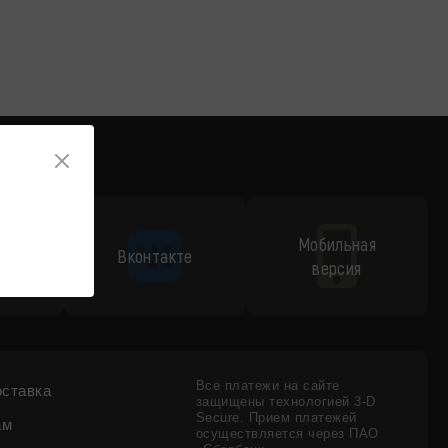
Мобильная
p
Вконтакте
версия
Все платежи на сайте
оставка
защищены технологией 3-D
Secure. Прием платежей
ам
осуществляется через ПАО