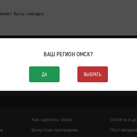
в может быть смещен.
ВАШ РЕГИОН
ОМСК
?
ДА
ВЫБРАТЬ
MAX
Telegram
WhatsAp
Как сделать заказ
Оплата и д
ра
Бонусная программа
Поставщик