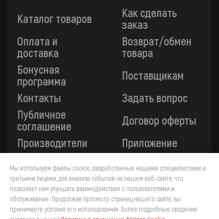
Как сделать
Каталог товаров
заказ
Оплата и
Возврат/обмен
доставка
товара
Бонусная
Поставщикам
программа
Контакты
Задать вопрос
Публичное
Договор оферты
соглашение
Производители
Приложение
Мы используем файлы cookie, разработанные нашими специалистами и
Все платежи на сайте защищены технологией 3-D
третьими лицами, для анализа событий на нашем веб-сайте, что
Secure. Прием платежей осуществляется через ПАО
позволяет нам улучшать взаимодействие с пользователями и
«Сбербанк».
обслуживание. Продолжая просмотр страниц нашего сайта, вы
принимаете условия его использования. Более подробные сведения
4