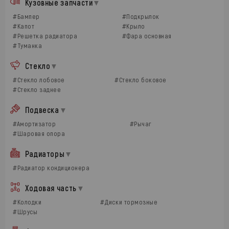
Кузовные запчасти
#Бампер
#Подкрылок
#Капот
#Крыло
#Решетка радиатора
#Фара основная
#Туманка
Стекло
#Стекло лобовое
#Стекло боковое
#Стекло заднее
Подвеска
#Амортизатор
#Рычаг
#Шаровая опора
Радиаторы
#Радиатор кондиционера
Ходовая часть
#Колодки
#Диски тормозные
#Шрусы