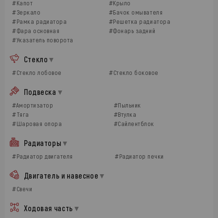
#Капот
#Крыло
#Зеркало
#Бачок омывателя
#Рамка радиатора
#Решетка радиатора
#Фара основная
#Фонарь задний
#Указатель поворота
Стекло
#Стекло лобовое
#Стекло боковое
Подвеска
#Амортизатор
#Пыльник
#Тяга
#Втулка
#Шаровая опора
#Сайлентблок
Радиаторы
#Радиатор двигателя
#Радиатор печки
Двигатель и навесное
#Свечи
Ходовая часть