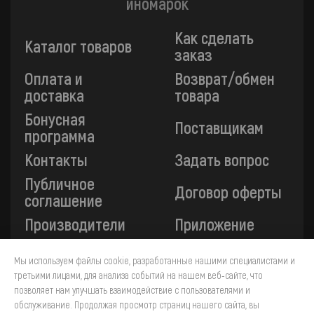
иномарок
Как сделать
Каталог товаров
заказ
Оплата и
Возврат/обмен
доставка
товара
Бонусная
Поставщикам
программа
Контакты
Задать вопрос
Публичное
Договор оферты
соглашение
Производители
Приложение
Мы используем файлы cookie, разработанные нашими специалистами и
Все платежи на сайте защищены технологией 3-D
третьими лицами, для анализа событий на нашем веб-сайте, что
Secure. Прием платежей осуществляется через ПАО
позволяет нам улучшать взаимодействие с пользователями и
«Сбербанк».
обслуживание. Продолжая просмотр страниц нашего сайта, вы