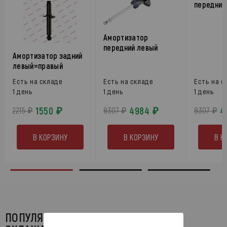
передний
Амортизатор
передний левый
Амортизатор задний
левый=правый
Есть на складе
Есть на складе
Есть на с
1 день
1 день
1 день
1550 ₽
4984 ₽
4
2215 ₽
8307 ₽
8307 ₽
В КОРЗИНУ
В КОРЗИНУ
В К
ПОПУЛЯРНЫЕ ЗАПЧАСТИ СИСТЕМЫ