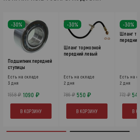
-30%
-30%
-30%
Шланг то
передний
Шланг тормозной
передний левый
Подшипник передней
ступицы
Есть на складе
Есть на складе
Есть на с
3 дня
2 дня
2 дня
1090 ₽
550 ₽
54
1558 ₽
786 ₽
772 ₽
В КОРЗИНУ
В КОРЗИНУ
В К