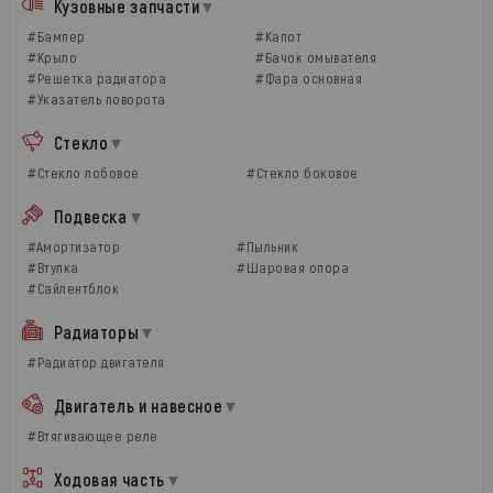
Кузовные запчасти
#Бампер
#Капот
#Крыло
#Бачок омывателя
#Решетка радиатора
#Фара основная
#Указатель поворота
Стекло
#Стекло лобовое
#Стекло боковое
Подвеска
#Амортизатор
#Пыльник
#Втулка
#Шаровая опора
#Сайлентблок
Радиаторы
#Радиатор двигателя
Двигатель и навесное
#Втягивающее реле
Ходовая часть