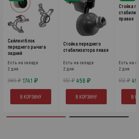
Стойка п
стабилиз
правая
Сайлентблок
Стойка переднего
переднего рычага
стабилизатора левая
задний
Есть на складе
Есть на складе
Есть на с
2 дня
2 дня
2 дня
1741 ₽
456 ₽
45
2486 ₽
652 ₽
652 ₽
В КОРЗИНУ
В КОРЗИНУ
В К