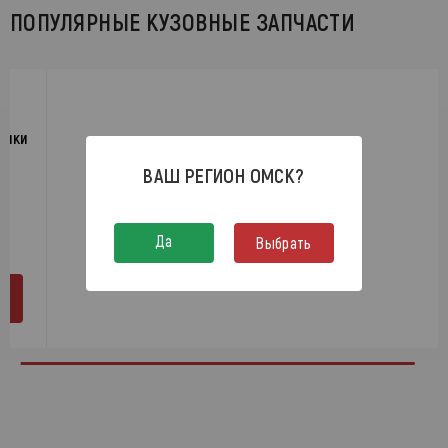
ПОПУЛЯРНЫЕ КУЗОВНЫЕ ЗАПЧАСТИ
ышки
ВАШ РЕГИОН
ОМСК
?
Да
Выбрать