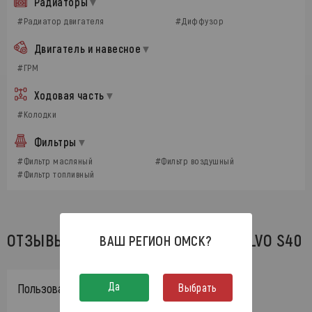
Радиаторы
#Радиатор двигателя
#Диффузор
Двигатель и навесное
#ГРМ
Ходовая часть
#Колодки
Фильтры
#Фильтр масляный
#Фильтр воздушный
#Фильтр топливный
ОТЗЫВЫ НА АВТОЗАПЧАСТИ ДЛЯ VOLVO S40
ВАШ РЕГИОН
ОМСК
?
Да
Пользователь скрыл данные
Выбрать