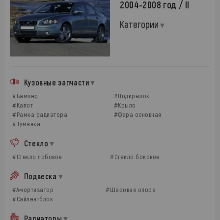
2004-2008 год / II
Категории
Кузовные запчасти
#Бампер
#Подкрылок
#Капот
#Крыло
#Рамка радиатора
#Фара основная
#Туманка
Стекло
#Стекло лобовое
#Стекло боковое
Подвеска
#Амортизатор
#Шаровая опора
#Сайлентблок
Радиаторы