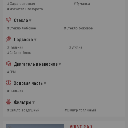
#Фара основная
#Туманка
#Указатель поворота
Стекло
#Стекло лобовое
#Стекло боковое
Подвеска
#Пыльник
#Втулка
#Сайлентблок
Двигатель и навесное
#ГРМ
Ходовая часть
#Пыльник
Фильтры
#Фильтр воздушный
#Фильтр топливный
VOLVO S40