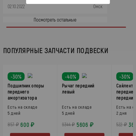
02.10.2022
Омск
Посмотреть остальные
ПОПУЛЯРНЫЕ ЗАПЧАСТИ ПОДВЕСКИ
-30%
-40%
-30%
Подшипник опоры
Рычаг передний
Сайлентб
переднего
левый
переднег
амортизатора
передний
Есть на складе
Есть на складе
Есть на с
5 дней
5 дней
2 дня
600 ₽
5606 ₽
36
857 ₽
9344 ₽
522 ₽