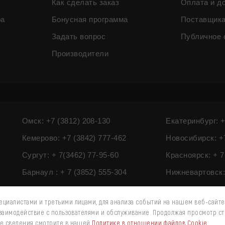
Как сделать заказ
Оплата и д
ра
Бонусная программа
Поставщик
Задать вопрос
Публичное 
Производители
Омск: +7 (3812) 208-130
Екатеринбург: +
Кемерово: +7 (3842) 777-462
Новосибирск: +7
Сургут: + 7(3462) 77-95-60
Красноярск: + 7
Барнаул : + 7 (3852) 555-304
Нижневартовск: 
циалистами и третьими лицами, для анализа событий на нашем веб-сайте
взаимодействие с пользователями и обслуживание. Продолжая просмотр ст
ые сведения смотрите в нашей
Политике в отношении файлов Cookie
.