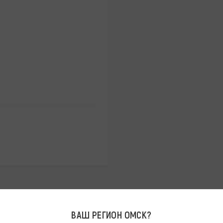
ВАШ РЕГИОН
ОМСК
?