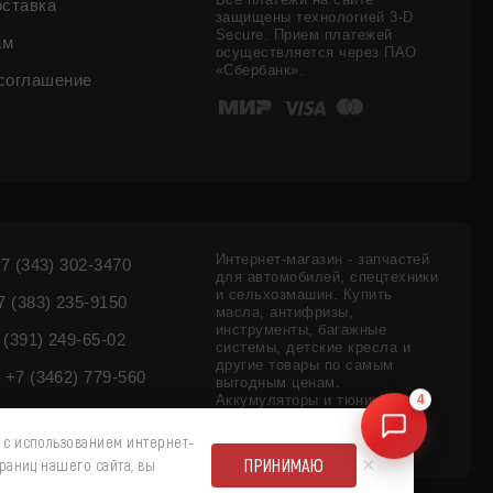
оставка
защищены технологией 3-D
Secure. Прием платежей
ам
осуществляется через ПАО
«Сбербанк».
соглашение
Интернет-магазин - запчастей
7 (343) 302-3470
для автомобилей, спецтехники
и сельхозмашин. Купить
 (383) 235-9150
масла, антифризы,
инструменты, багажные
 (391) 249-65-02
системы, детские кресла и
другие товары по самым
+7 (3462) 779-560
выгодным ценам.
4
Аккумуляторы и тюнинг
внедорожников - цены,
наличие.
 с использованием интернет-
×
ПРИНИМАЮ
раниц нашего сайта, вы