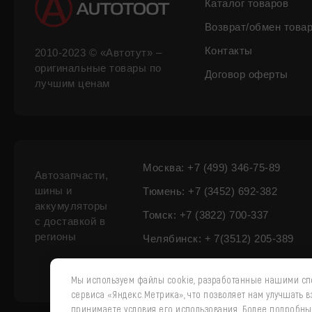
Каталог товаров
Возврат/обмен това
Контакты
2010-2023 © «Автотут» –
оригинальные товары по
Договор оферты
лучшим ценам
Москва: +7 (499) 346-75-89
Автозапчасти,
шины и
Тюмень: +7 (3452) 692-382
аккумуляторы
Томск: +7 (3822) 700-337
с доставкой в
регионы
Челябинск: + 7(3512) 205-389
Мы используем файлы cookie, разработанные нашими спе
сервиса «Яндекс.Метрика», что позволяет нам улучшать 
принимаете условия его использования. Более подробн