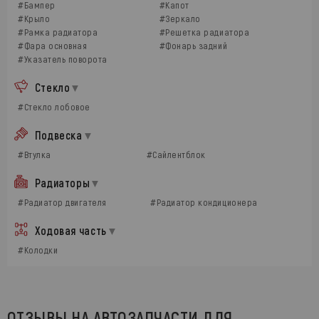
#Бампер
#Капот
#Крыло
#Зеркало
#Рамка радиатора
#Решетка радиатора
#Фара основная
#Фонарь задний
#Указатель поворота
Стекло
#Стекло лобовое
Подвеска
#Втулка
#Сайлентблок
Радиаторы
#Радиатор двигателя
#Радиатор кондиционера
Ходовая часть
#Колодки
ОТЗЫВЫ НА АВТОЗАПЧАСТИ ДЛЯ