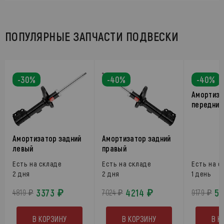
ПОПУЛЯРНЫЕ ЗАПЧАСТИ ПОДВЕСКИ
-30%
-40%
-40%
Амортиза
передний
Амортизатор задний
Амортизатор задний
левый
правый
Есть на складе
Есть на складе
Есть на с
2 дня
2 дня
1 день
3373 ₽
4214 ₽
55
4819 ₽
7024 ₽
9179 ₽
В КОРЗИНУ
В КОРЗИНУ
В К