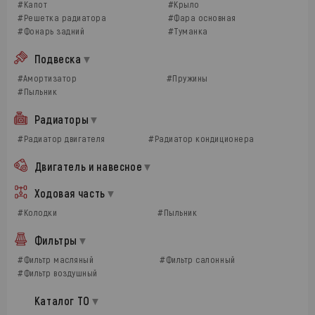
#Капот
#Крыло
#Решетка радиатора
#Фара основная
#Фонарь задний
#Туманка
Подвеска
#Амортизатор
#Пружины
#Пыльник
Радиаторы
#Радиатор двигателя
#Радиатор кондиционера
Двигатель и навесное
Ходовая часть
#Колодки
#Пыльник
Фильтры
#Фильтр масляный
#Фильтр салонный
#Фильтр воздушный
Каталог ТО