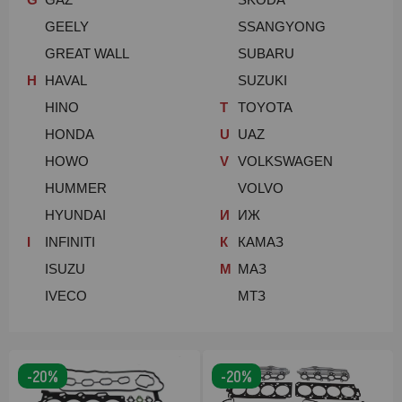
GEELY
SSANGYONG
GREAT WALL
SUBARU
H
HAVAL
SUZUKI
HINO
T
TOYOTA
HONDA
U
UAZ
HOWO
V
VOLKSWAGEN
HUMMER
VOLVO
HYUNDAI
И
ИЖ
I
INFINITI
К
КАМАЗ
ISUZU
М
МАЗ
IVECO
МТЗ
-20%
-20%