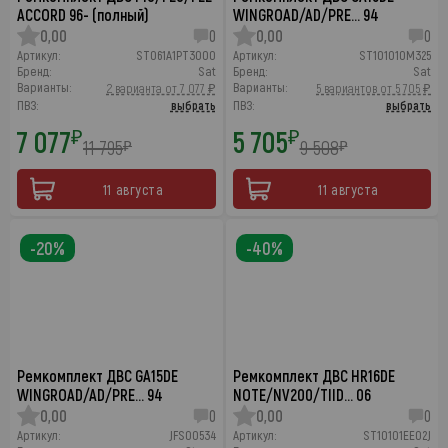
ACCORD 96- (полный)
WINGROAD/AD/PRE… 94
0,00
0
0,00
0
Артикул:
ST061A1PT3000
Артикул:
ST101010M325
Бренд:
Sat
Бренд:
Sat
Варианты:
Варианты:
2 варианта от 7 077 ₽
5 вариантов от 5 705 ₽
ПВЗ:
выбрать
ПВЗ:
выбрать
7 077
5 705
₽
₽
11 795
9 508
₽
₽
11 августа
11 августа
-20%
-40%
Ремкомплект ДВС GA15DE
Ремкомплект ДВС HR16DE
WINGROAD/AD/PRE… 94
NOTE/NV200/TIID… 06
0,00
0
0,00
0
Артикул:
JFS00534
Артикул:
ST10101EE02J