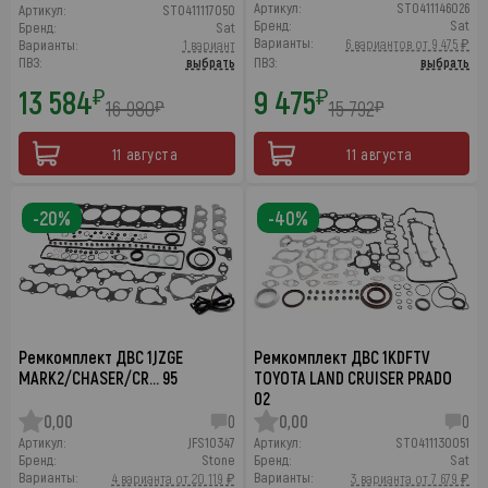
Артикул:
ST0411146026
Артикул:
ST0411117050
Бренд:
Sat
Бренд:
Sat
Варианты:
6 вариантов от 9 475 ₽
Варианты:
1 вариант
ПВЗ:
выбрать
ПВЗ:
выбрать
13 584
9 475
₽
₽
16 980
15 792
₽
₽
11 августа
11 августа
-20%
-40%
Ремкомплект ДВС 1JZGE
Ремкомплект ДВС 1KDFTV
MARK2/CHASER/CR… 95
TOYOTA LAND CRUISER PRADO
02
0,00
0
0,00
0
Артикул:
JFS10347
Артикул:
ST0411130051
Бренд:
Stone
Бренд:
Sat
Варианты:
Варианты:
4 варианта от 20 119 ₽
3 варианта от 7 679 ₽