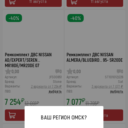
11 августа
11 августа
-40%
-40%
Ремкомплект ДВС NISSAN
Ремкомплект ДВС NISSAN
AD/EXPERT/SEREN…
ALMERA/BLUEBIRD… 95- SR20DE
MR18DE/MR20DE 07
0,00
0
0,00
0
Артикул:
JFS00651
Артикул:
ST101012J226
Бренд:
Stone
Бренд:
Sat
Варианты:
Варианты:
2 варианта от 7 254 ₽
3 варианта от 7 077 ₽
ПВЗ:
выбрать
ПВЗ:
выбрать
7 254
7 077
₽
₽
12 091
11 795
₽
₽
11 августа
11 августа
ВАШ РЕГИОН
ОМСК
?