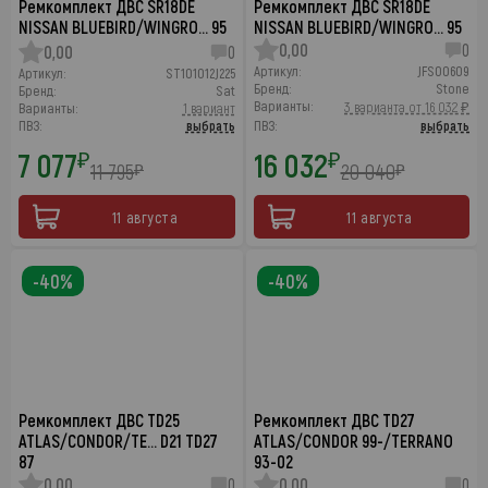
Ремкомплект ДВС SR18DE
Ремкомплект ДВС SR18DE
NISSAN BLUEBIRD/WINGRO… 95
NISSAN BLUEBIRD/WINGRO… 95
0,00
0
0,00
0
Артикул:
JFS00609
Артикул:
ST101012J225
Бренд:
Stone
Бренд:
Sat
Варианты:
3 варианта от 16 032 ₽
Варианты:
1 вариант
ПВЗ:
выбрать
ПВЗ:
выбрать
7 077
16 032
₽
₽
11 795
20 040
₽
₽
11 августа
11 августа
-40%
-40%
Ремкомплект ДВС TD25
Ремкомплект ДВС TD27
ATLAS/CONDOR/TE… D21 TD27
ATLAS/CONDOR 99-/TERRANO
87
93-02
0,00
0
0,00
0