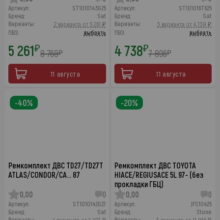
Артикул:
ST1010143G25
Артикул:
ST101016T625
Бренд:
Sat
Бренд:
Sat
Варианты:
Варианты:
2 варианта от 5 261 ₽
3 варианта от 4 738 ₽
ПВЗ:
выбрать
ПВЗ:
выбрать
5 261
4 738
₽
₽
8 768
7 896
₽
₽
11 августа
11 августа
-40%
-20%
Ремкомплект ДВС TD27/TD27T
Ремкомплект ДВС TOYOTA
ATLAS/CONDOR/CA… 87
HIACE/REGIUSACE 5L 97- (без
прокладки ГБЦ)
0,00
0
0,00
0
Артикул:
ST1010142G27
Артикул:
JFS10425
Бренд:
Sat
Бренд:
Stone
Варианты:
Варианты: