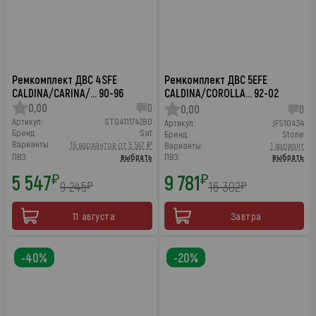
Ремкомплект ДВС 4SFE
Ремкомплект ДВС 5EFE
CALDINA/CARINA/… 90-96
CALDINA/COROLLA… 92-02
0,00
0
0,00
0
Артикул:
ST0411174280
Артикул:
JFS10434
Бренд:
Sat
Бренд:
Stone
Варианты:
16 вариантов от 5 547 ₽
Варианты:
1 вариант
ПВЗ:
выбрать
ПВЗ:
выбрать
5 547
9 781
₽
₽
9 245
16 302
₽
₽
11 августа
Завтра
-40%
-20%