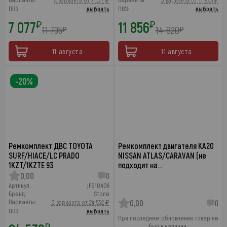
4 варианта от 7 077 ₽
3 варианта от 11 856 ₽
ПВЗ:
выбрать
ПВЗ:
выбрать
7 077
11 856
₽
₽
11 795
14 820
₽
₽
11 августа
11 августа
-20%
Ремкомплект ДВС TOYOTA
Ремкомплект двигателя KA20
SURF/HIACE/LC PRADO
NISSAN ATLAS/CARAVAN (не
1KZT/1KZTE 93
подходит на…
0,00
0
Артикул:
JFS10406
Бренд:
Stone
Варианты:
3 варианта от 24 532 ₽
0,00
0
ПВЗ:
выбрать
При последнем обновлении товар не
₽
был в наличии.