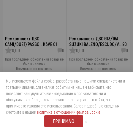
Ремкомплект ДВС
Ремкомплект ДВС G13/16A
CAMI/DUET/PASSO… K3VE 01
SUZUKI BALENO/ESCUDO/V… 90
0,00
0
0,00
0
При последнем обновлении товар не
При последнем обновлении товар не
был в наличии.
был в наличии.
Возможно он появился.
Возможно он появился.
Проверить наличие
Проверить наличие
Мы используем файлы cookie, разработанные нашими специалистами и
третьими лицами, для анализа событий на нашем веб-сайте, что
позволяет нам улучшать взаимодействие с пользователями и
обслуживание. Продолжая просмотр страниц нашего сайта, вы
принимаете условия его использования. Более подробные сведения
4
смотрите в нашей
Политике в отношении файлов Cookie
.
×
ПРИНИМАЮ