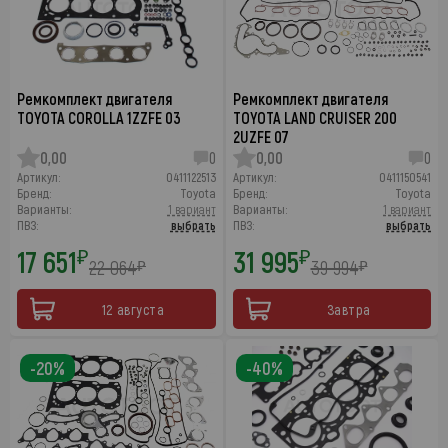
Ремкомплект двигателя
Ремкомплект двигателя
TOYOTA COROLLA 1ZZFE 03
TOYOTA LAND CRUISER 200
2UZFE 07
0,00
0
0,00
0
Артикул:
0411122513
Артикул:
0411150541
Бренд:
Toyota
Бренд:
Toyota
Варианты:
1 вариант
Варианты:
1 вариант
ПВЗ:
выбрать
ПВЗ:
выбрать
17 651
31 995
₽
₽
22 064
39 994
₽
₽
12 августа
Завтра
-20%
-40%