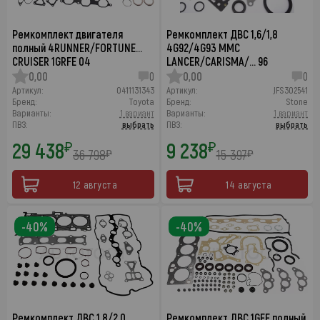
Ремкомплект двигателя
Ремкомплект ДВС 1,6/1,8
полный 4RUNNER/FORTUNE…
4G92/4G93 MMC
CRUISER 1GRFE 04
LANCER/CARISMA/… 96
0,00
0
0,00
0
Артикул:
0411131343
Артикул:
JFS302541
Бренд:
Toyota
Бренд:
Stone
Варианты:
1 вариант
Варианты:
1 вариант
ПВЗ:
выбрать
ПВЗ:
выбрать
29 438
9 238
₽
₽
36 798
15 397
₽
₽
12 августа
14 августа
-40%
-40%
Ремкомплект ДВС 1,8/2,0
Ремкомплект ДВС 1GFE полный