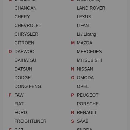
CHANGAN
LAND ROVER
CHERY
LEXUS
CHEVROLET
LIFAN
CHRYSLER
Li / Lixang
CITROEN
M
MAZDA
D
DAEWOO
MERCEDES
DAIHATSU
MITSUBISHI
DATSUN
N
NISSAN
DODGE
O
OMODA
DONG FENG
OPEL
F
FAW
P
PEUGEOT
FIAT
PORSCHE
FORD
R
RENAULT
FREIGHTLINER
S
SAAB
G
GAZ
SKODA