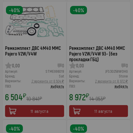
-40%
-40%
Ремкомплект ДВС 4M40 MMC
Ремкомплект ДВС 4M40 MMC
Pajero V2W/V4W
Pajero V2W/V4W 93- (без
прокладки ГБЦ)
0,00
0
0,00
0
Артикул:
STME996019
Артикул:
JFS30258WOHG
Бренд:
Sat
Бренд:
Stone
Варианты:
Варианты:
2 варианта от 6 504 ₽
2 варианта от 8 972 ₽
ПВЗ:
выбрать
ПВЗ:
выбрать
6 504
8 972
₽
₽
10 841
14 953
₽
₽
11 августа
11 августа
-40%
-40%