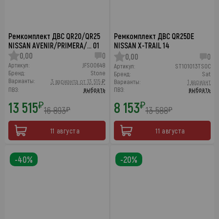
Ремкомплект ДВС QR20/QR25
Ремкомплект ДВС QR25DE
NISSAN AVENIR/PRIMERA/… 01
NISSAN X-TRAIL 14
0,00
0
0,00
0
Артикул:
JFS00648
Артикул:
ST101013TS0C
Бренд:
Stone
Бренд:
Sat
Варианты:
3 варианта от 13 515 ₽
Варианты:
1 вариант
ПВЗ:
выбрать
ПВЗ:
выбрать
13 515
8 153
₽
₽
16 893
13 588
₽
₽
11 августа
11 августа
-40%
-20%