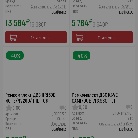
Бренд:
Stone
Бренд:
Sat
Варианты:
Варианты:
2 варианта от 13 584 ₽
2 варианта от 5 784 ₽
ПВЗ:
выбрать
ПВЗ:
выбрать
13 584
5 784
₽
₽
16 980
9 640
₽
₽
13 августа
11 августа
-40%
-40%
Ремкомплект ДВС HR16DE
Ремкомплект ДВС K3VE
NOTE/NV200/TIID… 06
CAMI/DUET/PASSO… 01
0,00
0
0,00
0
Артикул:
ST0411197401
Артикул:
JFS00679
Бренд:
Sat
Бренд:
Stone
Варианты:
4 варианта от 4 886 ₽
Варианты:
1 вариант
ПВЗ:
выбрать
ПВЗ:
выбрать