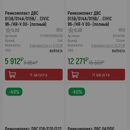
Ремкомплект ДВС
Ремкомплект ДВС
D13B/D14A/D15B/… CIVIC
D13B/D14A/D15B/… CIVIC
96-/HR-V 00- (полный)
96-/HR-V 00- (полный)
0,00
0
0,00
0
Артикул:
ST06110P2A030
Артикул:
JFS40191
Бренд:
Sat
Бренд:
Stone
Варианты:
Варианты:
6 вариантов от 5 912 ₽
6 вариантов от 12 271 ₽
ПВЗ:
выбрать
ПВЗ:
выбрать
5 912
12 271
₽
₽
9 854
15 339
₽
₽
11 августа
11 августа
-40%
-40%
Ремкомплект ДВС F18/F20/F22
Ремкомплект ДВС GA15DE