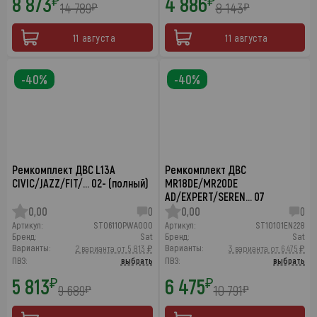
8 873
4 886
₽
₽
14 789
8 143
₽
₽
11 августа
11 августа
-40%
-40%
Ремкомплект ДВС L13A
Ремкомплект ДВС
CIVIC/JAZZ/FIT/… 02- (полный)
MR18DE/MR20DE
AD/EXPERT/SEREN… 07
0,00
0
0,00
0
Артикул:
ST06110PWA000
Артикул:
ST10101EN228
Бренд:
Sat
Бренд:
Sat
Варианты:
Варианты:
2 варианта от 5 813 ₽
3 варианта от 6 475 ₽
ПВЗ:
выбрать
ПВЗ:
выбрать
5 813
6 475
₽
₽
9 689
10 791
₽
₽