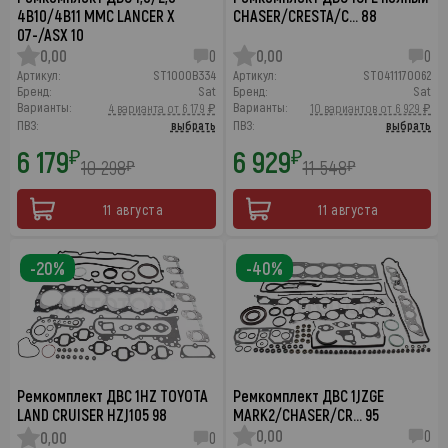
4B10/4B11 MMC LANCER X
CHASER/CRESTA/C… 88
07-/ASX 10
0,00
0
0,00
0
Артикул:
ST1000B334
Артикул:
ST0411170062
Бренд:
Sat
Бренд:
Sat
Варианты:
Варианты:
4 варианта от 6 179 ₽
10 вариантов от 6 929 ₽
ПВЗ:
выбрать
ПВЗ:
выбрать
6 179
6 929
₽
₽
10 298
11 548
₽
₽
11 августа
11 августа
-20%
-40%
Ремкомплект ДВС 1HZ TOYOTA
Ремкомплект ДВС 1JZGE
LAND CRUISER HZJ105 98
MARK2/CHASER/CR… 95
0,00
0
0,00
0