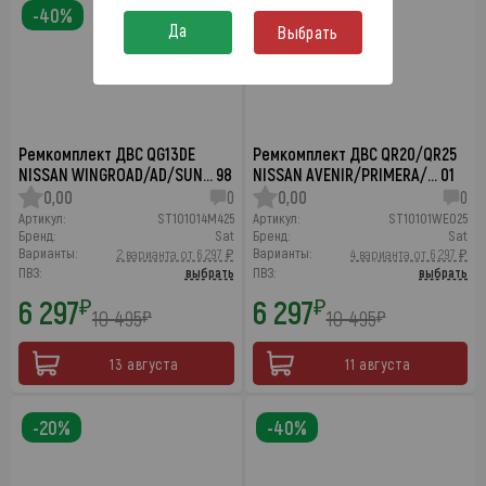
-40%
-40%
Да
Выбрать
Ремкомплект ДВС QG13DE
Ремкомплект ДВС QR20/QR25
NISSAN WINGROAD/AD/SUN… 98
NISSAN AVENIR/PRIMERA/… 01
0,00
0
0,00
0
Артикул:
ST101014M425
Артикул:
ST10101WE025
Бренд:
Sat
Бренд:
Sat
Варианты:
Варианты:
2 варианта от 6 297 ₽
4 варианта от 6 297 ₽
ПВЗ:
выбрать
ПВЗ:
выбрать
6 297
6 297
₽
₽
10 495
10 495
₽
₽
13 августа
11 августа
-20%
-40%