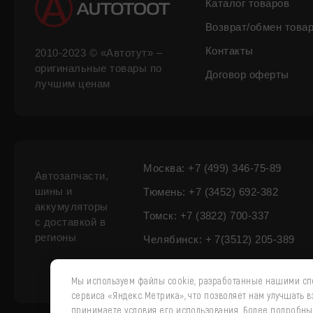
Каталог товаров
Возврат/обмен това
Контакты
2010-2023 © «Автотут» –
оригинальные товары по
Договор оферты
лучшим ценам
Москва: +7 (499) 346-75-89
Автозапчасти,
шины и
Тюмень: +7 (3452) 692-382
аккумуляторы
Томск: +7 (3822) 700-337
с доставкой в
регионы
Челябинск: + 7(3512) 205-389
Мы используем файлы cookie, разработанные нашими спе
сервиса «Яндекс.Метрика», что позволяет нам улучшать 
принимаете условия его использования. Более подробн