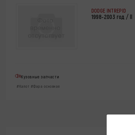
DODGE INTREPID
1998-2003 год / ll
Кузовные запчасти
#Капот
#Фара основная