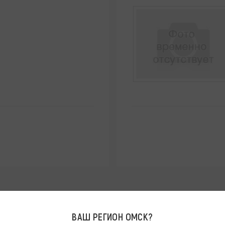
ВАШ РЕГИОН
ОМСК
?