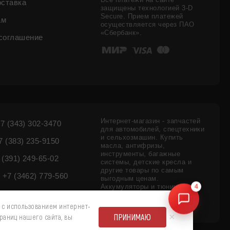
оставка
защищены технологией 3-D
Secure. Прием платежей
ам
осуществляется через ПАО
«Сбербанк».
соглашение
Интернет-магазин - запчастей
7 (343) 302-3470
для автомобилей, спецтехники
и сельхозмашин. Купить
 (383) 235-9150
масла, антифризы,
инструменты, багажные
 (391) 249-65-02
системы, детские кресла и
другие товары по самым
+7 (3462) 779-560
выгодным ценам.
4
Аккумуляторы и тюнинг
внедорожников - цены,
наличие.
 с использованием интернет-
×
ПРИНИМАЮ
раниц нашего сайта, вы