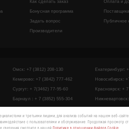
Как сделать заказ
Оплата и д
ра
Бонусная программа
Поставщик
Задать вопрос
Публичное 
Производители
Омск: +7 (3812) 208-130
Екатеринбург: +
Кемерово: +7 (3842) 777-462
Новосибирск: +7
Сургут: + 7(3462) 77-95-60
Красноярск: + 7
Барнаул : + 7 (3852) 555-304
Нижневартовск: 
циалистами и третьими лицами, для анализа событий на нашем веб-сайте
взаимодействие с пользователями и обслуживание. Продолжая просмотр ст
ые сведения смотрите в нашей
Политике в отношении файлов Cookie
.