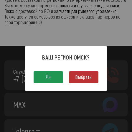
Вы можете купить
тормозные шланги и ступичные подшипники
Пежо
с доставкой по РФ и
запчасти для рулевого управления
.
Также доступен самовывоз из офисов и складов партнеров по
всей территории РФ.
ВАШ РЕГИОН
ОМСК
?
Служба поддержки:
Да
+7 (3812) 208-130
Выбрать
MAX
Telegram