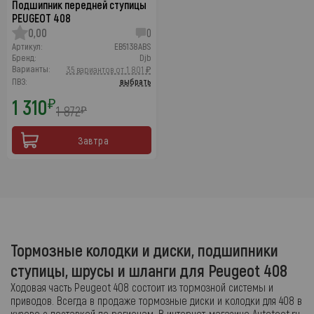
Подшипник передней ступицы
PEUGEOT 408
0,00
0
Артикул:
EB5138ABS
Бренд:
Djb
Варианты:
35 вариантов от 1 801 ₽
ПВЗ:
выбрать
1 310
₽
1 872
₽
Завтра
Тормозные колодки и диски, подшипники
ступицы, шрусы и шланги для Peugeot 408
Ходовая часть Peugeot 408 состоит из тормозной системы и
приводов. Всегда в продаже тормозные диски и колодки для 408 в
кузове с доставкой по регионам. В интернет-магазине Autotoot.ru