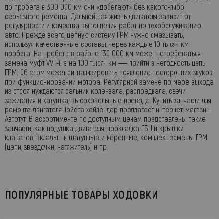
до пробега в 300 000 км они «добегают» без какого-либо
серьезного ремонта. Дальнейшая жизнь двигателя зависит от
регулярности и качества выполнения работ по техобслуживанию
авто. Прежде всего, цепную систему ГРМ нужно смазывать,
используя качественные составы, через каждые 10 тысяч км
пробега. На пробеге в районе 130 000 км может потребоваться
замена муфт VVT-i, а на 100 тысяч км ‒‒ прийти в негодность цепь
ГРМ. Об этом может сигнализировать появление посторонних звуков
при функционировании мотора. Регулярной замене по мере выхода
из строя нуждаются сальник коленвала, распредвала, свечи
зажигания и катушка, высоковольтные провода. Купить запчасти для
ремонта двигателя Тойота хайлендер предлагает интернет-магазин
Автотут. В ассортименте по доступным ценам представлены такие
запчасти, как подушка двигателя, прокладка ГБЦ и крышки
клапанов, вкладыши шатунные и коренные, комплект замены ГРМ
(цепи, звездочки, натяжитель) и пр.
ПОПУЛЯРНЫЕ ТОВАРЫ ХОДОВКИ