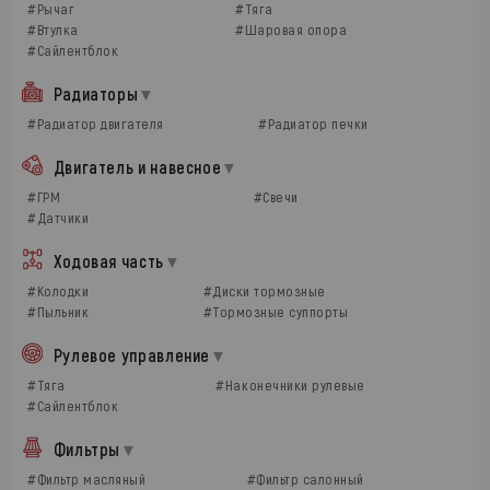
#Рычаг
#Тяга
#Втулка
#Шаровая опора
#Сайлентблок
Радиаторы
#Радиатор двигателя
#Радиатор печки
Двигатель и навесное
#ГРМ
#Свечи
#Датчики
Ходовая часть
#Колодки
#Диски тормозные
#Пыльник
#Тормозные суппорты
Рулевое управление
#Тяга
#Наконечники рулевые
#Сайлентблок
Фильтры
#Фильтр масляный
#Фильтр салонный