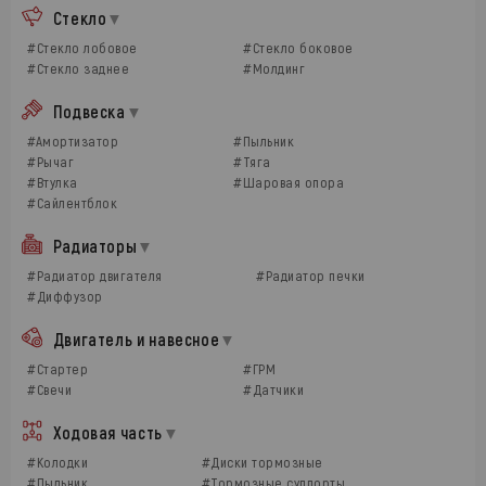
Стекло
#Стекло лобовое
#Стекло боковое
#Стекло заднее
#Молдинг
Подвеска
#Амортизатор
#Пыльник
#Рычаг
#Тяга
#Втулка
#Шаровая опора
#Сайлентблок
Радиаторы
#Радиатор двигателя
#Радиатор печки
#Диффузор
Двигатель и навесное
#Стартер
#ГРМ
#Свечи
#Датчики
Ходовая часть
#Колодки
#Диски тормозные
#Пыльник
#Тормозные суппорты