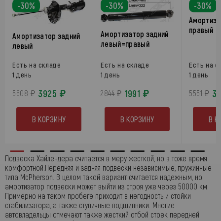
-30%
-30%
-30%
Амортиза
правый
Амортизатор задний
Амортизатор задний
левый=правый
левый
Есть на складе
Есть на складе
Есть на с
1 день
1 день
1 день
3925 ₽
1991 ₽
3
5608 ₽
2844 ₽
5551 ₽
В КОРЗИНУ
В КОРЗИНУ
В К
Подвеска Хайлендера считается в меру жесткой, но в тоже время
комфортной.Передняя и задняя подвески независимые, пружинные
типа McPherson. В целом такой вариант считается надежным, но
амортизатор подвески может выйти из строя уже через 50000 км.
Примерно на таком пробеге приходит в негодность и стойки
стабилизатора, а также ступичные подшипники. Многие
автовладельцы отмечают также жесткий отбой стоек передней