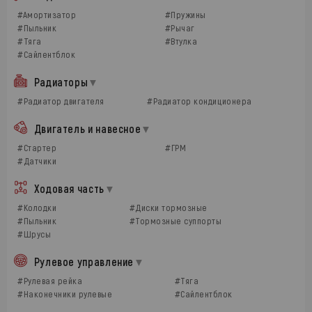
#Амортизатор
#Пружины
#Пыльник
#Рычаг
#Тяга
#Втулка
#Сайлентблок
Радиаторы
#Радиатор двигателя
#Радиатор кондиционера
Двигатель и навесное
#Стартер
#ГРМ
#Датчики
Ходовая часть
#Колодки
#Диски тормозные
#Пыльник
#Тормозные суппорты
#Шрусы
Рулевое управление
#Рулевая рейка
#Тяга
#Наконечники рулевые
#Сайлентблок