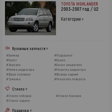
TOYOTA HIGHLANDER
2003-2007 год / U2
Категории
Кузовные запчасти
#Бампер
#Подкрылок
#Капот
#Крыло
#Зеркало
#Бачок омывателя
#Рамка радиатора
#Решетка радиатора
#Фара основная
#Фонарь задний
#Туманка
#Указатель поворота
Стекло
#Стекло лобовое
#Стекло боковое
#Стекло заднее
Подвеска