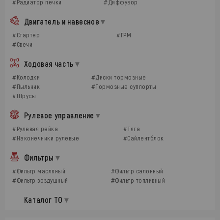
#Радиатор печки
#Диффузор
Двигатель и навесное
#Стартер
#ГРМ
#Свечи
Ходовая часть
#Колодки
#Диски тормозные
#Пыльник
#Тормозные суппорты
#Шрусы
Рулевое управление
#Рулевая рейка
#Тяга
#Наконечники рулевые
#Сайлентблок
Фильтры
#Фильтр масляный
#Фильтр салонный
#Фильтр воздушный
#Фильтр топливный
Каталог ТО