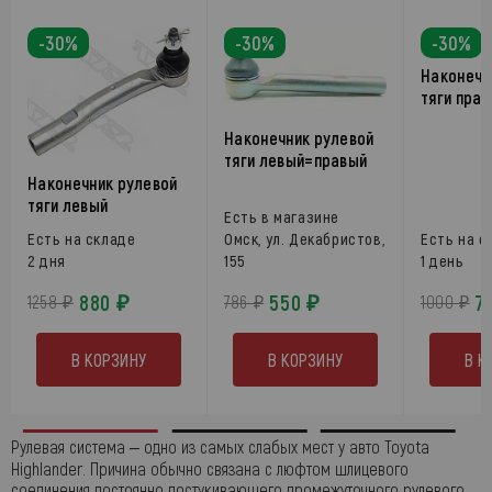
-30%
-30%
-30%
Наконечн
тяги пра
Наконечник рулевой
тяги левый=правый
Наконечник рулевой
тяги левый
Есть в магазине
Есть на складе
Омск, ул. Декабристов,
Есть на с
2 дня
155
1 день
880 ₽
550 ₽
7
1258 ₽
786 ₽
1000 ₽
В КОРЗИНУ
В КОРЗИНУ
В К
Рулевая система ‒ одно из самых слабых мест у авто Toyota
Highlander. Причина обычно связана с люфтом шлицевого
соединения постоянно постукивающего промежуточного рулевого