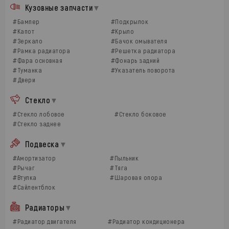
Кузовные запчасти
#Бампер
#Подкрылок
#Капот
#Крыло
#Зеркало
#Бачок омывателя
#Рамка радиатора
#Решетка радиатора
#Фара основная
#Фонарь задний
#Туманка
#Указатель поворота
#Двери
Стекло
#Стекло лобовое
#Стекло боковое
#Стекло заднее
Подвеска
#Амортизатор
#Пыльник
#Рычаг
#Тяга
#Втулка
#Шаровая опора
#Сайлентблок
Радиаторы
#Радиатор двигателя
#Радиатор кондиционера