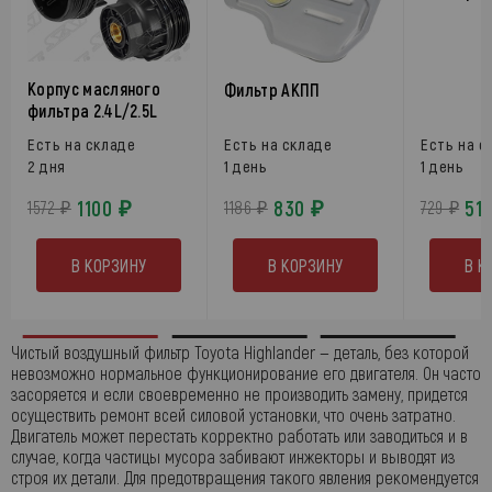
Корпус масляного
Фильтр АКПП
фильтра 2.4L/2.5L
Есть на складе
Есть на складе
Есть на с
2 дня
1 день
1 день
1100 ₽
830 ₽
51
1572 ₽
1186 ₽
729 ₽
В КОРЗИНУ
В КОРЗИНУ
В К
Чистый воздушный фильтр Toyota Highlander — деталь, без которой
невозможно нормальное функционирование его двигателя. Он часто
засоряется и если своевременно не производить замену, придется
осуществить ремонт всей силовой установки, что очень затратно.
Двигатель может перестать корректно работать или заводиться и в
случае, когда частицы мусора забивают инжекторы и выводят из
строя их детали. Для предотвращения такого явления рекомендуется