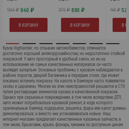
940 ₽
890 ₽
52
1343 ₽
1272 ₽
743 ₽
В КОРЗИНУ
В КОРЗИНУ
В К
Кузов Highlander, по отзывам автомобилистов, отличается
достаточно хорошей антикоррозийностью, но недостаточно стойкой
покраской. У авто просторный и удобный салон, но из-за
использования не самых качественных материалов он часто
выглядит затертым. Основные проблемы с кузовом наблюдаются в
районе порогов, дверей багажника и передних стоек, где может
локально вспучить покраску. На капоте и бампере часто появляются
сколы и царапины. Многие из этих неисправностей решаются в СТО
путем реставрации элементов кузова и качественной покраски.
Однако при серьезных повреждениях, в том числе вследствие ДТП,
авто может потребоваться кузовной ремонт, в ходе которого
оригинальные бампер, подкрылок, решетка, фара или капот должны
демонтироваться, а вместо них устанавливаться новые. Наш
интернет-магазин предлагает качественные кузовные запчасти, в
том числе, брызговик, крыло, фонарь, туманки по доступным ценам.