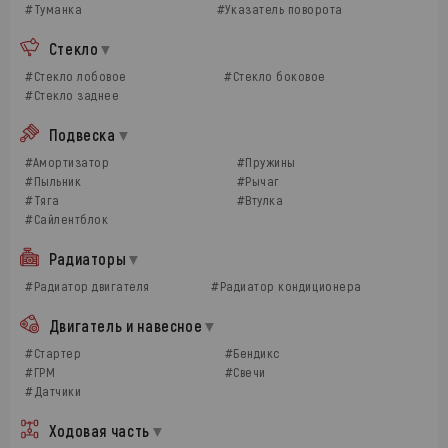
#Туманка
#Указатель поворота
Стекло
#Стекло лобовое
#Стекло боковое
#Стекло заднее
Подвеска
#Амортизатор
#Пружины
#Пыльник
#Рычаг
#Тяга
#Втулка
#Сайлентблок
Радиаторы
#Радиатор двигателя
#Радиатор кондиционера
Двигатель и навесное
#Стартер
#Бендикс
#ГРМ
#Свечи
#Датчики
Ходовая часть