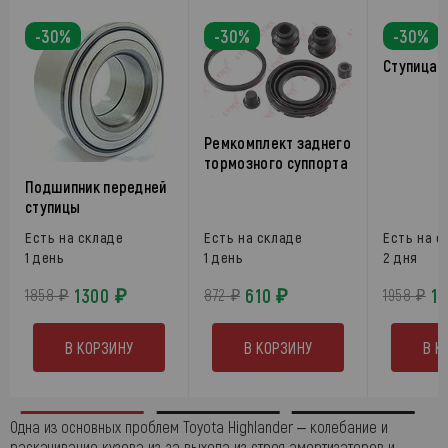
-30%
-30%
-30%
Ступица 
Ремкомплект заднего
тормозного суппорта
Подшипник передней
ступицы
Есть на складе
Есть на складе
Есть на с
1 день
1 день
2 дня
1300 ₽
610 ₽
1
1858 ₽
872 ₽
1958 ₽
В КОРЗИНУ
В КОРЗИНУ
В К
Одна из основных проблем Toyota Highlander ‒ колебание и
раскачивание кузова из-за выхода из строя амортизаторов и