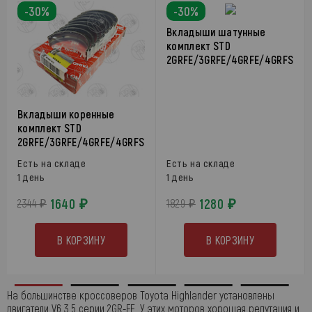
-30%
-30%
Вкладыши шатунные
комплект STD
2GRFE/3GRFE/4GRFE/4GRFSE
Вкладыши коренные
комплект STD
2GRFE/3GRFE/4GRFE/4GRFSE
Есть на складе
Есть на складе
1 день
1 день
1640 ₽
1280 ₽
2344 ₽
1829 ₽
В КОРЗИНУ
В КОРЗИНУ
На большинстве кроссоверов Toyota Highlander установлены
двигатели V6 3.5 серии 2GR-FE. У этих моторов хорошая репутация и