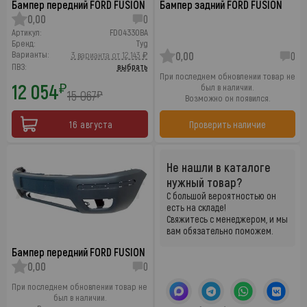
Бампер передний FORD FUSION
Бампер задний FORD FUSION
0,00
0
Артикул:
FD04330BA
Бренд:
Tyg
Варианты:
3 варианта от 12 143 ₽
0,00
0
ПВЗ:
выбрать
При последнем обновлении товар не
12 054
₽
был в наличии.
15 067
₽
Возможно он появился.
16 августа
Проверить наличие
Не нашли в каталоге
нужный товар?
С большой вероятностью он
есть на складе!
Свяжитесь с менеджером, и мы
вам обязательно поможем.
Бампер передний FORD FUSION
0,00
0
При последнем обновлении товар не
был в наличии.