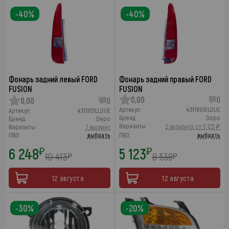
-40%
-40%
Фонарь задний левый FORD
Фонарь задний правый FORD
FUSION
FUSION
0,00
0
0,00
0
Артикул:
4311951RLDUE
Артикул:
4311951LLDUE
Бренд:
Depo
Бренд:
Depo
Варианты:
2 варианта от 5 123 ₽
Варианты:
1 вариант
ПВЗ:
выбрать
ПВЗ:
выбрать
6 248
5 123
₽
₽
10 413
8 538
₽
₽
12 августа
12 августа
-30%
-20%