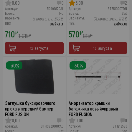
0,00
0
5,00
2
Артикул:
FD99187CAL
Артикул:
ST5512007DN
Бренд:
Tyg
Бренд:
Sat
Варианты:
Варианты:
4 варианта от 700 ₽
12 вариантов от 570 ₽
ПВЗ:
выбрать
ПВЗ:
выбрать
710
570
₽
₽
1 015
815
₽
₽
12 августа
13 августа
-30%
-30%
Заглушка буксировочного
Амортизатор крышки
крюка в передний бампер
багажника левый=правый
FORD FUSION
FORD FUSION
0,00
0
0,00
0
Артикул:
STFD82000CA0
Артикул:
ST1212586
Бренд:
Sat
Бренд:
Sat