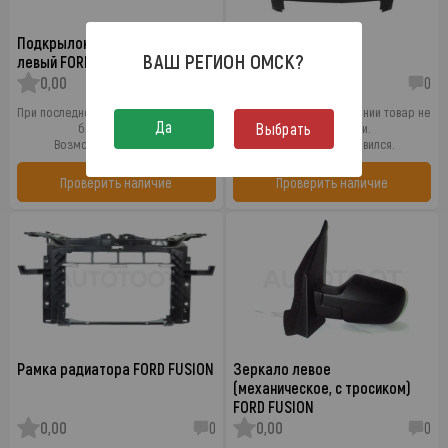
Подкрылок переднего крыла
Капот FORD FUSION
ВАШ РЕГИОН
ОМСК
?
левый FORD FUSION
0,00
0
0,00
0
При последнем обновлении товар не
При последнем обновлении товар не
Да
Выбрать
был в наличии.
был в наличии.
Возможно он появился.
Возможно он появился.
Проверить наличие
Проверить наличие
Рамка радиатора FORD FUSION
Зеркало левое
(механическое, с тросиком)
FORD FUSION
0,00
0
0,00
0