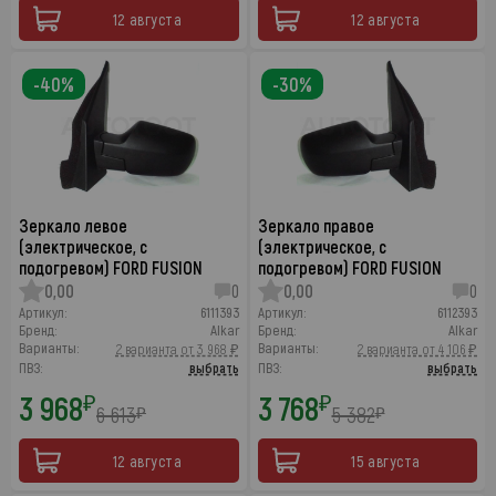
12 августа
12 августа
-40%
-30%
Зеркало левое
Зеркало правое
(электрическое, с
(электрическое, с
подогревом) FORD FUSION
подогревом) FORD FUSION
0,00
0
0,00
0
Артикул:
6111393
Артикул:
6112393
Бренд:
Alkar
Бренд:
Alkar
Варианты:
Варианты:
2 варианта от 3 968 ₽
2 варианта от 4 106 ₽
ПВЗ:
выбрать
ПВЗ:
выбрать
3 968
3 768
₽
₽
6 613
5 382
₽
₽
12 августа
15 августа