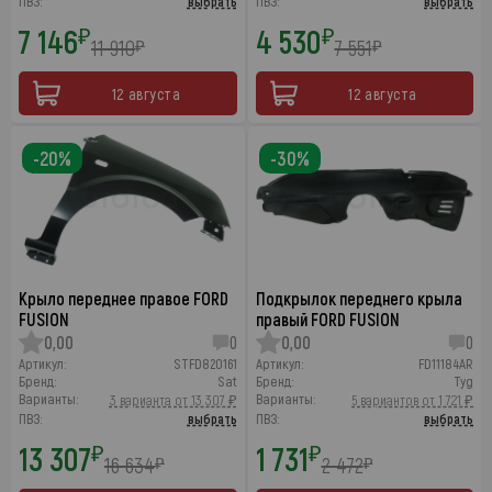
ПВЗ:
выбрать
ПВЗ:
выбрать
7 146
4 530
₽
₽
11 910
7 551
₽
₽
12 августа
12 августа
-20%
-30%
Крыло переднее правое FORD
Подкрылок переднего крыла
FUSION
правый FORD FUSION
0,00
0
0,00
0
Артикул:
STFD820161
Артикул:
FD11184AR
Бренд:
Sat
Бренд:
Tyg
Варианты:
Варианты:
3 варианта от 13 307 ₽
5 вариантов от 1 721 ₽
ПВЗ:
выбрать
ПВЗ:
выбрать
13 307
1 731
₽
₽
16 634
2 472
₽
₽