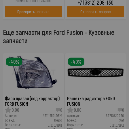
Возможно он появился.
+7 (3812) 208-130
Проверить наличие
Отправить запрос
Еще запчасти для Ford Fusion - Кузовные
запчасти
-40%
-40%
Фара правая (под корректор)
Решетка радиатора FORD
FORD FUSION
FUSION
0,00
0
0,00
0
Артикул:
4311155RLDEM
Артикул:
STFD820930
Бренд:
Depo
Бренд:
Sat
Варианты:
1 вариант
Варианты:
1 вариант