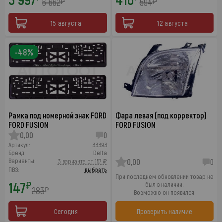
6 662
594
₽
₽
15 августа
12 августа
-48%
Рамка под номерной знак FORD
Фара левая (под корректор)
FORD FUSION
FORD FUSION
0,00
0
Артикул:
33393
Бренд:
Delta
Варианты:
3 варианта от 157 ₽
0,00
0
ПВЗ:
выбрать
При последнем обновлении товар не
147
₽
был в наличии.
283
₽
Возможно он появился.
Сегодня
Проверить наличие