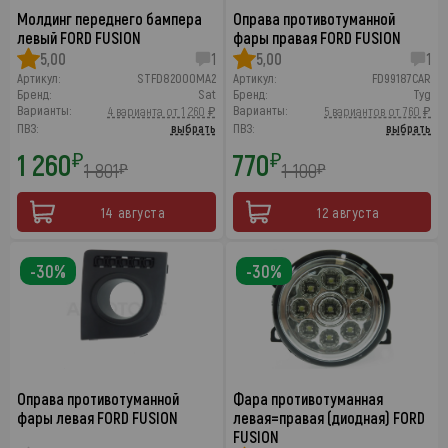
Молдинг переднего бампера
Оправа противотуманной
левый FORD FUSION
фары правая FORD FUSION
5,00
1
5,00
1
Артикул:
STFD82000MA2
Артикул:
FD99187CAR
Бренд:
Sat
Бренд:
Tyg
Варианты:
Варианты:
4 варианта от 1 260 ₽
5 вариантов от 760 ₽
ПВЗ:
выбрать
ПВЗ:
выбрать
1 260
770
₽
₽
1 801
1 100
₽
₽
14 августа
12 августа
-30%
-30%
Оправа противотуманной
Фара противотуманная
фары левая FORD FUSION
левая=правая (диодная) FORD
FUSION