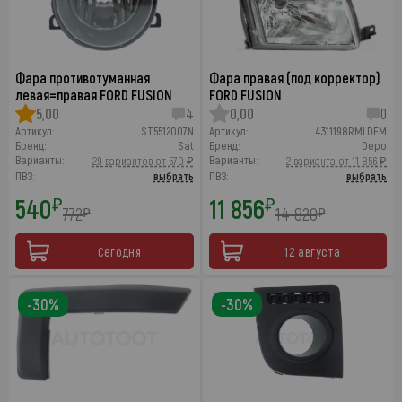
Фара противотуманная
Фара правая (под корректор)
левая=правая FORD FUSION
FORD FUSION
5,00
4
0,00
0
Артикул:
ST5512007N
Артикул:
4311198RMLDEM
Бренд:
Sat
Бренд:
Depo
Варианты:
Варианты:
29 вариантов от 570 ₽
2 варианта от 11 856 ₽
ПВЗ:
выбрать
ПВЗ:
выбрать
540
11 856
₽
₽
772
14 820
₽
₽
Сегодня
12 августа
-30%
-30%