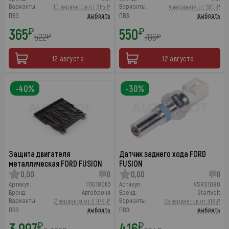
Варианты:
Варианты:
10 вариантов от 365 ₽
4 варианта от 550 ₽
ПВЗ:
выбрать
ПВЗ:
выбрать
365
550
₽
₽
522
786
₽
₽
12 августа
12 августа
-40%
-30%
Защита двигателя
Датчик заднего хода FORD
металлическая FORD FUSION
FUSION
0,00
0
0,00
0
Артикул:
111018063
Артикул:
VSRS1080
Бренд:
Автоброня
Бренд:
Startvolt
Варианты:
Варианты:
2 варианта от 3 978 ₽
25 вариантов от 416 ₽
ПВЗ:
выбрать
ПВЗ:
выбрать
3 997
416
₽
₽