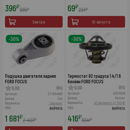
396
69
₽
₽
565
231
₽
₽
Завтра
10 августа
-30%
-30%
Подушка двигателя задняя
Термостат 82 градуса 1.4/1.6
FORD FOCUS
бензин FORD FOCUS
0,00
0
0,00
0
Артикул:
K203206
Артикул:
ST1094591
Бренд:
Kroner
Бренд:
Sat
Варианты:
42 варианта от 550 ₽
Варианты:
1 вариант
ПВЗ:
выбрать
ПВЗ:
выбрать
1 681
416
₽
₽
2 401
594
₽
₽