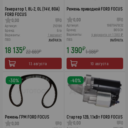
Генератор 1, 8L-2, 0L (14V, 80A)
Ремень приводной FORD FOCUS
FORD FOCUS
0,00
0
0,00
0
Артикул:
1987947832
Артикул:
210196
Бренд:
BOSCH
Бренд:
Era
Варианты:
4 варианта от 1 380 ₽
Варианты:
1 вариант
ПВЗ:
выбрать
ПВЗ:
выбрать
18 135
1 390
₽
₽
22 669
1 986
₽
₽
13 августа
10 августа
-30%
-40%
Ремень ГРМ FORD FOCUS
Стартер 12В, 1.1кВт FORD FOCUS
0,00
0
0,00
0