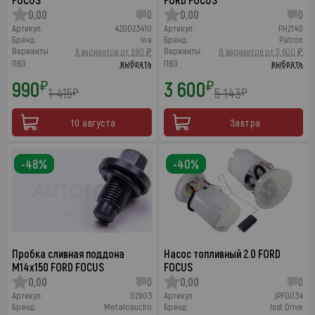
0,00
0
0,00
0
Артикул:
420023410
Артикул:
PH2140
Бренд:
Ina
Бренд:
Patron
Варианты:
Варианты:
6 вариантов от 990 ₽
8 вариантов от 3 600 ₽
ПВЗ:
выбрать
ПВЗ:
выбрать
990
3 600
₽
₽
1 415
5 143
₽
₽
10 августа
Завтра
-48%
-40%
Пробка сливная поддона
Насос топливный 2.0 FORD
М14х150 FORD FOCUS
FOCUS
0,00
0
0,00
0
Артикул:
02903
Артикул:
JPF0034
Бренд:
Metalcaucho
Бренд:
Just Drive