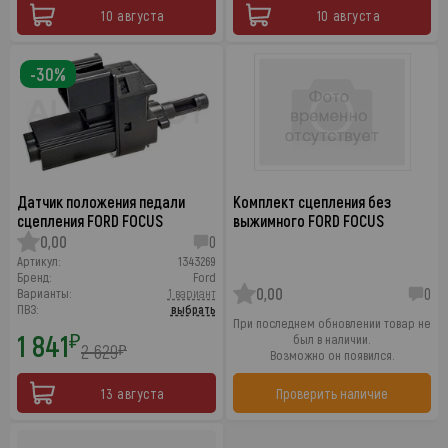
10 августа
10 августа
-30%
Датчик положения педали
Комплект сцепления без
сцепления FORD FOCUS
выжимного FORD FOCUS
0,00
0
Артикул:
1343269
Бренд:
Ford
0,00
0
Варианты:
1 вариант
ПВЗ:
выбрать
При последнем обновлении товар не
1 841
₽
был в наличии.
2 629
₽
Возможно он появился.
13 августа
Проверить наличие