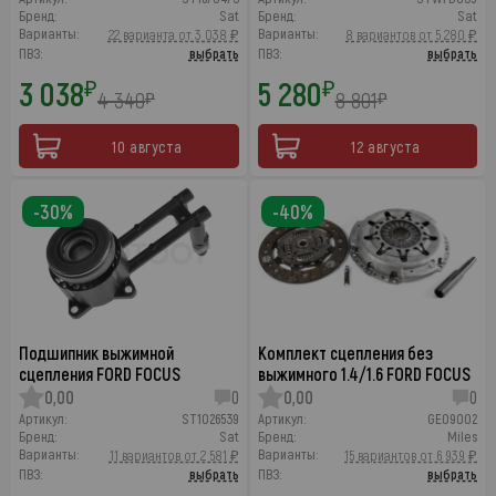
Бренд:
Sat
Бренд:
Sat
Варианты:
Варианты:
22 варианта от 3 038 ₽
8 вариантов от 5 280 ₽
ПВЗ:
выбрать
ПВЗ:
выбрать
3 038
5 280
₽
₽
4 340
8 801
₽
₽
10 августа
12 августа
-30%
-40%
Подшипник выжимной
Комплект сцепления без
сцепления FORD FOCUS
выжимного 1.4/1.6 FORD FOCUS
0,00
0
0,00
0
Артикул:
ST1026539
Артикул:
GE09002
Бренд:
Sat
Бренд:
Miles
Варианты:
Варианты:
11 вариантов от 2 581 ₽
15 вариантов от 6 939 ₽
ПВЗ:
выбрать
ПВЗ:
выбрать