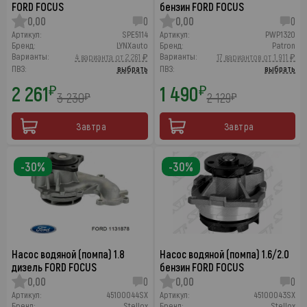
FORD FOCUS
бензин FORD FOCUS
0,00
0
0,00
0
Артикул:
SPE5114
Артикул:
PWP1320
Бренд:
LYNXauto
Бренд:
Patron
Варианты:
Варианты:
4 варианта от 2 261 ₽
17 вариантов от 1 911 ₽
ПВЗ:
выбрать
ПВЗ:
выбрать
2 261
1 490
₽
₽
3 230
2 129
₽
₽
Завтра
Завтра
-30%
-30%
Насос водяной (помпа) 1.8
Насос водяной (помпа) 1.6/2.0
дизель FORD FOCUS
бензин FORD FOCUS
0,00
0
0,00
0
Артикул:
45100044SX
Артикул:
45100043SX
Бренд:
Stellox
Бренд:
Stellox