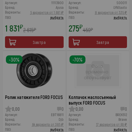
Артикул:
11113900
Артикул:
SO0011
Бренд:
Ajusa
Бренд:
LYNXauto
Варианты:
Варианты:
5 вариантов от 1 681 ₽
8 вариантов от 335 ₽
ПВЗ:
выбрать
ПВЗ:
выбрать
1 831
275
₽
₽
2 615
459
₽
₽
Завтра
Завтра
-30%
-70%
Ролик натяжителя FORD FOCUS
Колпачок маслосъемный
выпуск FORD FOCUS
0,00
0
0,00
0
Артикул:
EBT16811
Артикул:
BREK512
Бренд:
Djb
Бренд:
Brave
Варианты:
Варианты:
64 варианта от 385 ₽
17 вариантов от 69 ₽
ПВЗ:
выбрать
ПВЗ:
выбрать