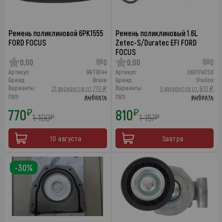
Ремень поликлиновой 6PK1555
Ремень поликлиновый 1.6L
FORD FOCUS
Zetec-S/Duratec EFI FORD
FOCUS
0,00
0
0,00
0
Артикул:
BRTB144
Артикул:
0601740SX
Бренд:
Brave
Бренд:
Stellox
Варианты:
Варианты:
21 вариантов от 770 ₽
6 вариантов от 810 ₽
ПВЗ:
выбрать
ПВЗ:
выбрать
770
810
₽
₽
1 100
1 157
₽
₽
10 августа
Завтра
-30%