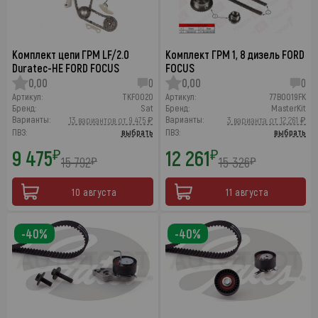
Комплект цепи ГРМ LF/2.0
Комплект ГРМ 1, 8 дизель FORD
Duratec-HE FORD FOCUS
FOCUS
0,00
0
0,00
0
Артикул:
TKFO020
Артикул:
77B0019FK
Бренд:
Sat
Бренд:
MasterKit
Варианты:
Варианты:
13 вариантов от 9 475 ₽
3 варианта от 12 261 ₽
ПВЗ:
выбрать
ПВЗ:
выбрать
9 475
12 261
₽
₽
15 792
15 326
₽
₽
10 августа
11 августа
-40%
-40%