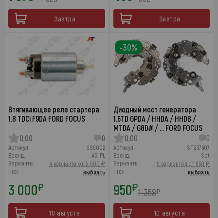
Завтра
Завтра
-30%
Втягивающее реле стартера
Диодный мост генератора
1.8 TDCi F9DA FORD FOCUS
1.6TD GPDA / HHDA / HHDB /
MTDA / G8D# / … FORD FOCUS
0,00
0
0,00
0
Артикул:
SS9002
Артикул:
ST237607
Бренд:
AS-PL
Бренд:
Sat
Варианты:
Варианты:
4 варианта от 3 000 ₽
9 вариантов от 950 ₽
ПВЗ:
выбрать
ПВЗ:
выбрать
3 000
950
₽
₽
1 358
₽
10 августа
10 августа