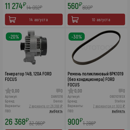
11 274
560
₽
₽
14 092
800
₽
₽
14 августа
10 августа
-20%
-30%
Генератор 14В, 120А FORD
Ремень поликлиновый 6PK1019
FOCUS
(без кондиционера) FORD
FOCUS
0,00
0
0,00
0
Артикул:
DAN1016
Артикул:
0601019SX
Бренд:
Denso
Бренд:
Stellox
Варианты:
Варианты:
2 варианта от 26 368 ₽
7 вариантов от 900 ₽
ПВЗ:
выбрать
ПВЗ:
выбрать
26 368
900
₽
₽
32 960
1 286
₽
₽