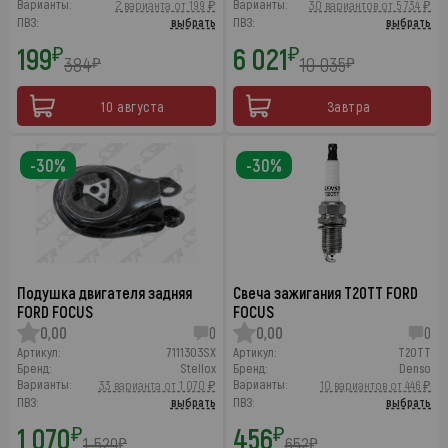
Варианты:
Варианты:
2 варианта от 199 ₽
30 вариантов от 5 734 ₽
ПВЗ:
выбрать
ПВЗ:
выбрать
199
6 021
₽
₽
384
10 035
₽
₽
10 августа
Завтра
-30%
-30%
Подушка двигателя задняя
Свеча зажигания T20TT FORD
FORD FOCUS
FOCUS
0,00
0
0,00
0
Артикул:
7111303SX
Артикул:
T20TT
Бренд:
Stellox
Бренд:
Denso
Варианты:
Варианты:
33 варианта от 1 070 ₽
10 вариантов от 446 ₽
ПВЗ:
выбрать
ПВЗ:
выбрать
1 070
456
₽
₽
1 529
652
₽
₽