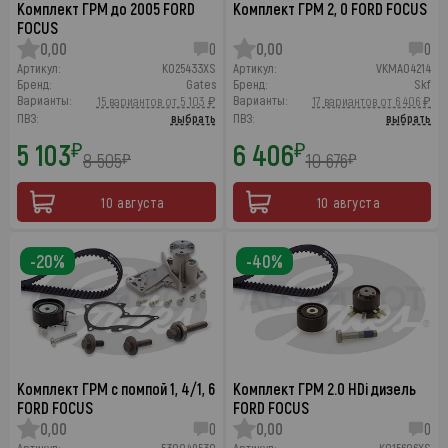
Комплект ГРМ до 2005 FORD
Комплект ГРМ 2, 0 FORD FOCUS
FOCUS
0,00
0
0,00
0
Артикул:
K025433XS
Артикул:
VKMA04214
Бренд:
Gates
Бренд:
Skf
Варианты:
Варианты:
15 вариантов от 5 103 ₽
17 вариантов от 6 406 ₽
ПВЗ:
выбрать
ПВЗ:
выбрать
5 103
6 406
₽
₽
8 505
10 676
₽
₽
10 августа
10 августа
-20%
-40%
Комплект ГРМ с помпой 1, 4/1, 6
Комплект ГРМ 2.0 HDi дизель
FORD FOCUS
FORD FOCUS
0,00
0
0,00
0