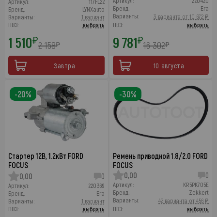
Артикул:
220420
Артикул:
117FL22
Бренд:
Era
Бренд:
LYNXauto
Варианты:
3 варианта от 10 672 ₽
Варианты:
1 вариант
ПВЗ:
выбрать
ПВЗ:
выбрать
1 510
9 781
₽
₽
2 158
16 302
₽
₽
Завтра
10 августа
-20%
-30%
Стартер 12В, 1.2кВт FORD
Ремень приводной 1.8/2.0 FORD
FOCUS
FOCUS
0,00
0
0,00
0
Артикул:
KR5PK705E
Артикул:
220369
Бренд:
Zekkert
Бренд:
Era
Варианты:
42 варианта от 456 ₽
Варианты:
1 вариант
ПВЗ:
выбрать
ПВЗ:
выбрать