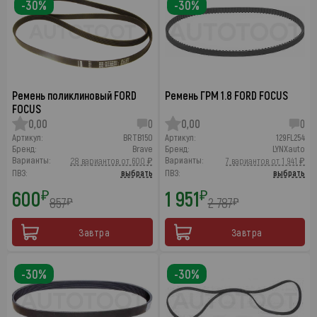
-30%
-30%
Ремень поликлиновый FORD
Ремень ГРМ 1.8 FORD FOCUS
FOCUS
0,00
0
0,00
0
Артикул:
BRTB150
Артикул:
129FL254
Бренд:
Brave
Бренд:
LYNXauto
Варианты:
Варианты:
28 вариантов от 600 ₽
7 вариантов от 1 941 ₽
ПВЗ:
выбрать
ПВЗ:
выбрать
600
1 951
₽
₽
857
2 787
₽
₽
Завтра
Завтра
-30%
-30%