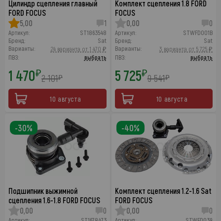
Цилиндр сцепления главный
Комплект сцепления 1.8 FORD
FORD FOCUS
FOCUS
5,00
1
0,00
0
Артикул:
ST1863548
Артикул:
STWFD001B
Бренд:
Sat
Бренд:
Sat
Варианты:
Варианты:
24 варианта от 1 470 ₽
3 варианта от 5 725 ₽
ПВЗ:
выбрать
ПВЗ:
выбрать
1 470
5 725
₽
₽
2 101
9 541
₽
₽
10 августа
10 августа
-30%
-40%
Подшипник выжимной
Комплект сцепления 1.2-1.6 Sat
сцепления 1.6-1.8 FORD FOCUS
FORD FOCUS
0,00
0
0,00
0
Артикул:
ST1678473
Артикул:
STWFD039