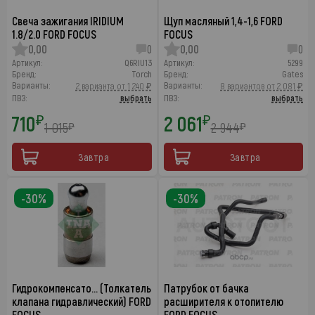
Свеча зажигания IRIDIUM
Щуп масляный 1,4-1,6 FORD
1.8/2.0 FORD FOCUS
FOCUS
0,00
0
0,00
0
Артикул:
Q6RIU13
Артикул:
5299
Бренд:
Torch
Бренд:
Gates
Варианты:
Варианты:
2 варианта от 1 240 ₽
8 вариантов от 2 081 ₽
ПВЗ:
выбрать
ПВЗ:
выбрать
710
2 061
₽
₽
1 015
2 944
₽
₽
Завтра
Завтра
-30%
-30%
Гидрокомпенсато… (Толкатель
Патрубок от бачка
клапана гидравлический) FORD
расширителя к отопителю
FOCUS
FORD FOCUS