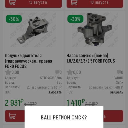
12 августа
10 августа
-30%
-30%
Подушка двигателя
Насос водяной (помпа)
(гидравлическая… правая
1.8/2.0/2,3/2.5 FORD FOCUS
FORD FOCUS
0,00
0
0,00
0
Артикул:
STBP4S39060C
Артикул:
FA1081
Бренд:
Sat
Бренд:
Sufix
Варианты:
Варианты:
20 вариантов от 2 931 ₽
60 вариантов от 1 410 ₽
ПВЗ:
выбрать
ПВЗ:
выбрать
2 931
1 410
₽
₽
4 187
2 015
₽
₽
10 августа
ВАШ РЕГИОН
ОМСК
?
Завтра