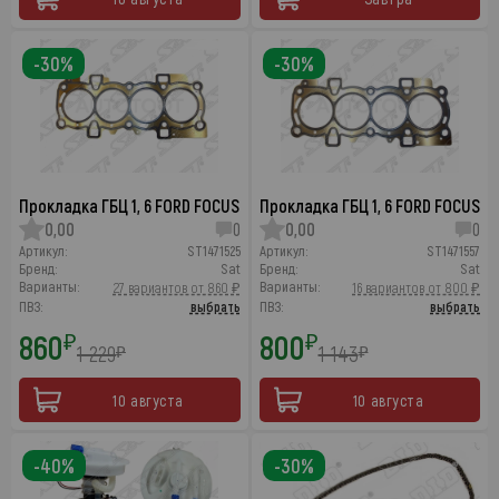
-30%
-30%
Прокладка ГБЦ 1, 6 FORD FOCUS
Прокладка ГБЦ 1, 6 FORD FOCUS
0,00
0
0,00
0
Артикул:
ST1471525
Артикул:
ST1471557
Бренд:
Sat
Бренд:
Sat
Варианты:
Варианты:
27 вариантов от 860 ₽
16 вариантов от 800 ₽
ПВЗ:
выбрать
ПВЗ:
выбрать
860
800
₽
₽
1 229
1 143
₽
₽
10 августа
10 августа
-40%
-30%