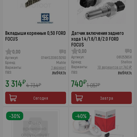
Вкладыши коренные 0,50 FORD
Датчик включения заднего
FOCUS
хода 1.4/1.6/1.8/2.0 FORD
FOCUS
0,00
0
0,00
0
Артикул:
0612536SX
Артикул:
014HS20803050
Бренд:
Stellox
Бренд:
Mahle
Варианты:
18 вариантов от 740 ₽
Варианты:
1 вариант
ПВЗ:
выбрать
ПВЗ:
выбрать
3 314
740
₽
₽
4 734
1 057
₽
₽
Сегодня
Завтра
-30%
-40%