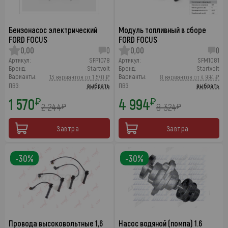
Бензонасос электрический
Модуль топливный в сборе
FORD FOCUS
FORD FOCUS
0,00
0
0,00
0
Артикул:
SFP1078
Артикул:
SFM1081
Бренд:
Startvolt
Бренд:
Startvolt
Варианты:
Варианты:
13 вариантов от 1 570 ₽
8 вариантов от 4 994 ₽
ПВЗ:
выбрать
ПВЗ:
выбрать
1 570
4 994
₽
₽
2 244
8 324
₽
₽
Завтра
Завтра
-30%
-30%
Провода высоковольтные 1,6
Насос водяной (помпа) 1.6