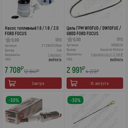
Насос топливный 1.6 / 1.8 / 2.0
Цепь ГРМ W10FUD / DW10FUE /
FORD FOCUS
G8DD FORD FOCUS
0,00
0
0,00
0
Артикул:
55562234
Артикул:
STZ6051335XA
Бренд:
General Motors
Бренд:
Sat
Варианты:
5 вариантов от 3 146 ₽
Варианты:
1 вариант
ПВЗ:
выбрать
ПВЗ:
выбрать
7 708
2 991
₽
₽
12 847
4 273
₽
₽
Завтра
10 августа
-30%
-30%