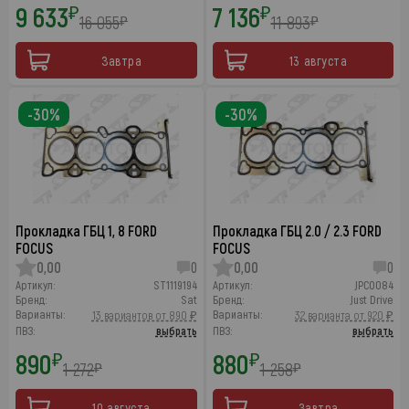
9 633
7 136
₽
₽
16 055
11 893
₽
₽
Завтра
13 августа
-30%
-30%
Прокладка ГБЦ 1, 8 FORD
Прокладка ГБЦ 2.0 / 2.3 FORD
FOCUS
FOCUS
0,00
0
0,00
0
Артикул:
ST1119194
Артикул:
JPC0084
Бренд:
Sat
Бренд:
Just Drive
Варианты:
Варианты:
13 вариантов от 890 ₽
32 варианта от 920 ₽
ПВЗ:
выбрать
ПВЗ:
выбрать
890
880
₽
₽
1 272
1 258
₽
₽
10 августа
Завтра