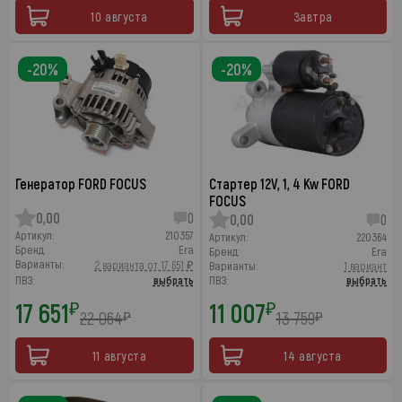
10 августа
Завтра
-20%
-20%
Генератор FORD FOCUS
Стартер 12V, 1, 4 Kw FORD
FOCUS
0,00
0
0,00
0
Артикул:
210357
Артикул:
220364
Бренд:
Era
Бренд:
Era
Варианты:
2 варианта от 17 651 ₽
Варианты:
1 вариант
ПВЗ:
выбрать
ПВЗ:
выбрать
17 651
11 007
₽
₽
22 064
13 759
₽
₽
11 августа
14 августа