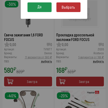
-30%
-48%
Да
Выбрать
Свеча зажигания 1,6 FORD
Прокладка дроссельной
FOCUS
заслонки FORD FOCUS
0,00
0
0,00
0
Артикул:
TV16TT
Артикул:
21205
Бренд:
Denso
Бренд:
Rosteco
Варианты:
Варианты:
11 вариантов от 580 ₽
5 вариантов от 168 ₽
ПВЗ:
выбрать
ПВЗ:
выбрать
580
168
₽
₽
829
323
₽
₽
Завтра
Завтра
-40%
-20%