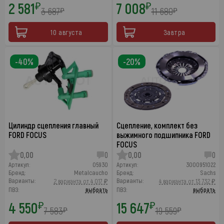
2 581
7 008
₽
₽
3 687
11 680
₽
₽
10 августа
Завтра
-40%
-20%
Цилиндр сцепления главный
Сцепление, комплект без
FORD FOCUS
выжимного подшипника FORD
FOCUS
0,00
0
0,00
0
Артикул:
05930
Артикул:
3000951022
Бренд:
Metalcaucho
Бренд:
Sachs
Варианты:
Варианты:
2 варианта от 4 017 ₽
4 варианта от 13 732 ₽
ПВЗ:
выбрать
ПВЗ:
выбрать
4 550
15 647
₽
₽
7 583
19 559
₽
₽