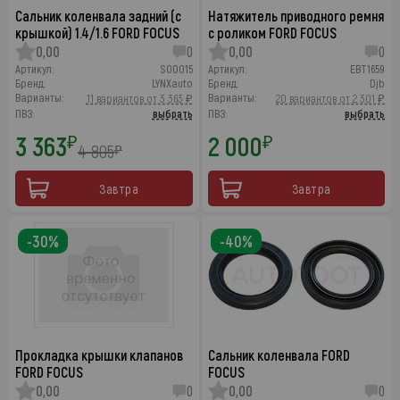
Сальник коленвала задний (с
Натяжитель приводного ремня
крышкой) 1.4/1.6 FORD FOCUS
с роликом FORD FOCUS
0,00
0
0,00
0
Артикул:
SO0015
Артикул:
EBT1659
Бренд:
LYNXauto
Бренд:
Djb
Варианты:
Варианты:
11 вариантов от 3 363 ₽
20 вариантов от 2 301 ₽
ПВЗ:
выбрать
ПВЗ:
выбрать
3 363
2 000
₽
₽
4 805
₽
Завтра
Завтра
-30%
-40%
Прокладка крышки клапанов
Сальник коленвала FORD
FORD FOCUS
FOCUS
0,00
0
0,00
0