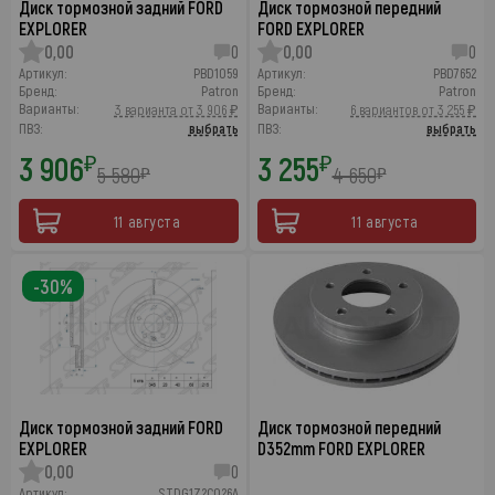
Диск тормозной задний FORD
Диск тормозной передний
EXPLORER
FORD EXPLORER
0,00
0
0,00
0
Артикул:
PBD1059
Артикул:
PBD7652
Бренд:
Patron
Бренд:
Patron
Варианты:
Варианты:
3 варианта от 3 906 ₽
6 вариантов от 3 255 ₽
ПВЗ:
выбрать
ПВЗ:
выбрать
3 906
3 255
₽
₽
5 580
4 650
₽
₽
11 августа
11 августа
-30%
Диск тормозной задний FORD
Диск тормозной передний
EXPLORER
D352mm FORD EXPLORER
0,00
0
Артикул:
STDG1Z2C026A