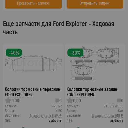
Проверить наличие
Отправить запрос
Еще запчасти для Ford Explorer - Ходовая
часть
-40%
-30%
Колодки тормозные передние
Колодки тормозные задние
FORD EXPLORER
FORD EXPLORER
0,00
0
0,00
0
Артикул:
PN0622
Артикул:
STDG1Z2200C
Бренд:
NiBK
Бренд:
Sat
Варианты:
Варианты:
6 вариантов от 6 564 ₽
8 вариантов от 910 ₽
ПВЗ:
выбрать
ПВЗ:
выбрать