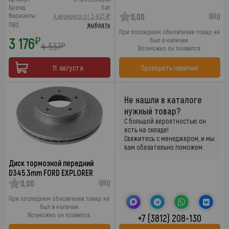
Бренд:
Sat
Варианты:
4 варианта от 3 403 ₽
0,00
0
ПВЗ:
выбрать
При последнем обновлении товар не
3 176
₽
был в наличии.
4 537
₽
Возможно он появился.
11 августа
Проверить наличие
Не нашли в каталоге
нужный товар?
С большой вероятностью он
есть на складе!
Свяжитесь с менеджером, и мы
вам обязательно поможем.
Диск тормозной передний
D345.3mm FORD EXPLORER
0,00
0
При последнем обновлении товар не
был в наличии.
Возможно он появился.
+7 (3812) 208-130