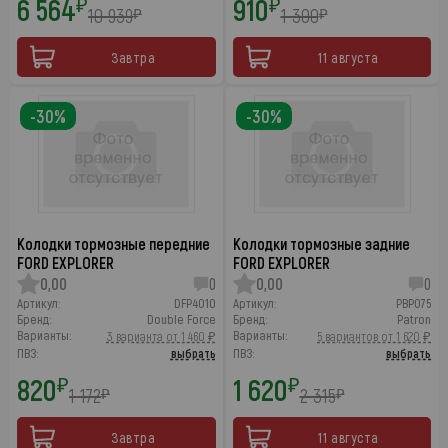
6 564
910
₽
₽
10 939
1 300
₽
₽
Завтра
11 августа
-30%
-30%
Колодки тормозные передние
Колодки тормозные задние
FORD EXPLORER
FORD EXPLORER
0,00
0
0,00
0
Артикул:
DFP4010
Артикул:
PBP075
Бренд:
Double Force
Бренд:
Patron
Варианты:
Варианты:
3 варианта от 1 460 ₽
5 вариантов от 1 620 ₽
ПВЗ:
выбрать
ПВЗ:
выбрать
820
1 620
₽
₽
1 172
2 315
₽
₽
Завтра
11 августа