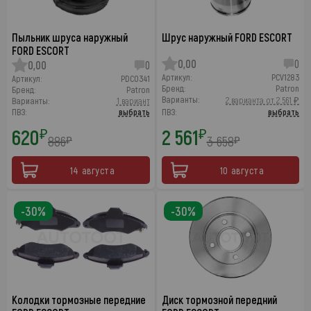
Пыльник шруса наружный
Шрус наружный FORD ESCORT
FORD ESCORT
0,00
0
0,00
0
Артикул:
PCV1283
Артикул:
PDC0341
Бренд:
Patron
Бренд:
Patron
Варианты:
2 варианта от 2 561 ₽
Варианты:
1 вариант
ПВЗ:
выбрать
ПВЗ:
выбрать
620
2 561
₽
₽
886
3 658
₽
₽
14 августа
10 августа
-30%
-30%
Колодки тормозные передние
Диск тормозной передний