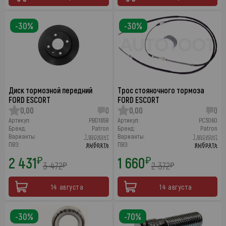
-30%
-30%
Диск тормозной передний
Трос стояночного тормоза
FORD ESCORT
FORD ESCORT
0,00
0
0,00
0
Артикул:
PBD1658
Артикул:
PC3060
Бренд:
Patron
Бренд:
Patron
Варианты:
1 вариант
Варианты:
1 вариант
ПВЗ:
выбрать
ПВЗ:
выбрать
2 431
1 660
₽
₽
3 472
2 372
₽
₽
14 августа
14 августа
-30%
-70%