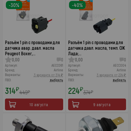
-30%
-40%
Разъём 1 pin с проводами для
Разъём 1 pin с проводами для
датчика авар. давл. масла
датчика давл. масла, темп. ОЖ
Peugeot Boxer,…
Лада;…
0,00
0
0,00
0
Артикул:
AECC061
Артикул:
AECC004
Бренд:
Airline
Бренд:
Airline
Варианты:
Варианты:
3 варианта от 314 ₽
3 варианта от 224 ₽
ПВЗ:
выбрать
ПВЗ:
выбрать
314
224
₽
₽
449
374
₽
₽
10 августа
9 августа