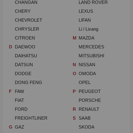
CHANGAN
LAND ROVER
CHERY
LEXUS
CHEVROLET
LIFAN
CHRYSLER
Li / Lixang
CITROEN
M
MAZDA
D
DAEWOO
MERCEDES
DAIHATSU
MITSUBISHI
DATSUN
N
NISSAN
DODGE
O
OMODA
DONG FENG
OPEL
F
FAW
P
PEUGEOT
FIAT
PORSCHE
FORD
R
RENAULT
FREIGHTLINER
S
SAAB
G
GAZ
SKODA