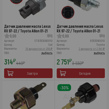
Датчик давления масла Lexus
Датчик давления масла Lexus
RX 97-22 / Toyota Allion 01-21
RX 97-22 / Toyota Allion 01-21
0,00
0
0,00
0
Артикул:
ST8353060010
Артикул:
8353060010
Бренд:
Sat
Бренд:
Toyota
Варианты:
Варианты:
19 вариантов от 296 ₽
2 варианта от 2 941 ₽
ПВЗ:
выбрать
ПВЗ:
выбрать
314
2 751
₽
₽
449
3 930
₽
₽
Завтра
Сегодня
-30%