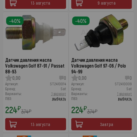
13 августа
9 августа
-40%
-40%
Датчик давления масла
Датчик давления масла
Volkswagen Golf 87-91 / Passat
Volkswagen Golf 97-06 / Polo
88-93
94-99
0,00
0
0,00
0
Артикул:
ST2410014
Артикул:
ST2410009
Бренд:
Sat
Бренд:
Sat
Варианты:
1 вариант
Варианты:
1 вариант
ПВЗ:
выбрать
ПВЗ:
выбрать
224
224
₽
₽
374
374
₽
₽
13 августа
Завтра