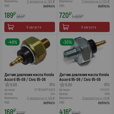
Варианты:
Варианты:
17 вариантов от 189 ₽
11 вариантов от 720 ₽
ПВЗ:
выбрать
ПВЗ:
выбрать
189
720
₽
₽
363
1 029
₽
₽
9 августа
9 августа
-48%
-30%
Датчик давления масла Honda
Датчик давления масла Honda
Accord 95-08 / Civic 95-06
Accord 95-08 / Civic 95-06
0,00
0
0,00
0
Артикул:
ST37240PT0023
Артикул:
TGS47S
Бренд:
Sat
Бренд:
GEN
Варианты:
Варианты:
17 вариантов от 168 ₽
16 вариантов от 416 ₽
ПВЗ:
выбрать
ПВЗ:
выбрать
168
416
₽
₽
323
594
₽
₽