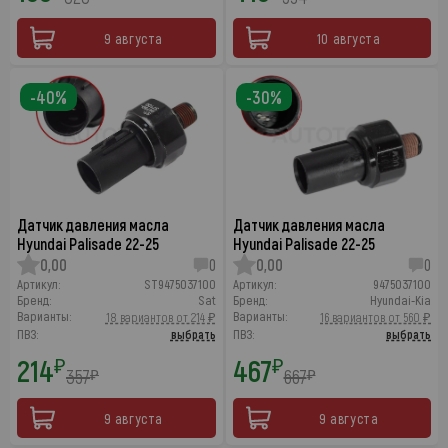
9 августа
10 августа
-40%
-30%
Датчик давления масла
Датчик давления масла
Hyundai Palisade 22-25
Hyundai Palisade 22-25
0,00
0
0,00
0
Артикул:
ST9475037100
Артикул:
9475037100
Бренд:
Sat
Бренд:
Hyundai-Kia
Варианты:
Варианты:
18 вариантов от 214 ₽
16 вариантов от 560 ₽
ПВЗ:
выбрать
ПВЗ:
выбрать
214
467
₽
₽
357
667
₽
₽
9 августа
9 августа