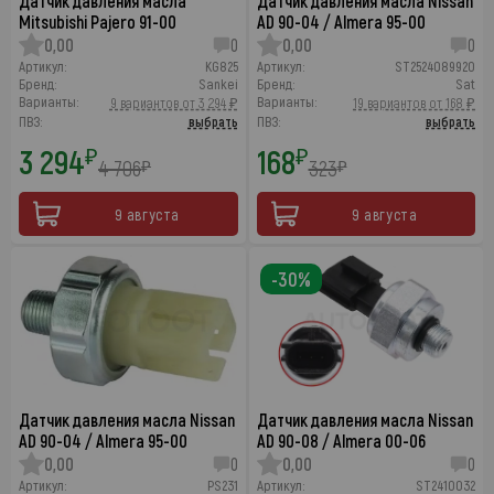
Датчик давления масла
Датчик давления масла Nissan
Mitsubishi Pajero 91-00
AD 90-04 / Almera 95-00
0,00
0
0,00
0
Артикул:
KG825
Артикул:
ST2524089920
Бренд:
Sankei
Бренд:
Sat
Варианты:
Варианты:
9 вариантов от 3 294 ₽
19 вариантов от 168 ₽
ПВЗ:
выбрать
ПВЗ:
выбрать
3 294
168
₽
₽
4 706
323
₽
₽
9 августа
9 августа
-30%
Датчик давления масла Nissan
Датчик давления масла Nissan
AD 90-04 / Almera 95-00
AD 90-08 / Almera 00-06
0,00
0
0,00
0
Артикул:
PS231
Артикул:
ST2410032