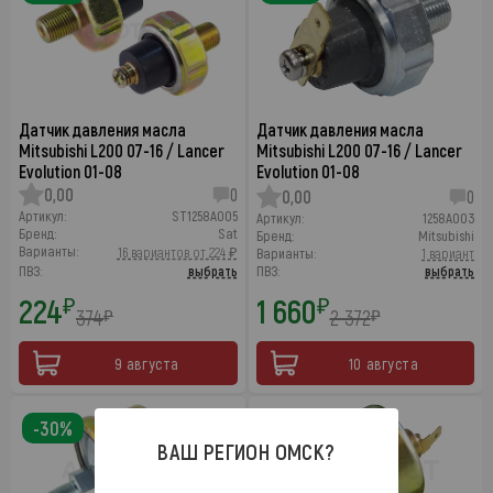
Датчик давления масла
Датчик давления масла
Mitsubishi L200 07-16 / Lancer
Mitsubishi L200 07-16 / Lancer
Evolution 01-08
Evolution 01-08
0,00
0
0,00
0
Артикул:
ST1258A005
Артикул:
1258A003
Бренд:
Sat
Бренд:
Mitsubishi
Варианты:
16 вариантов от 224 ₽
Варианты:
1 вариант
ПВЗ:
выбрать
ПВЗ:
выбрать
224
1 660
₽
₽
374
2 372
₽
₽
9 августа
10 августа
-30%
-30%
ВАШ РЕГИОН
ОМСК
?