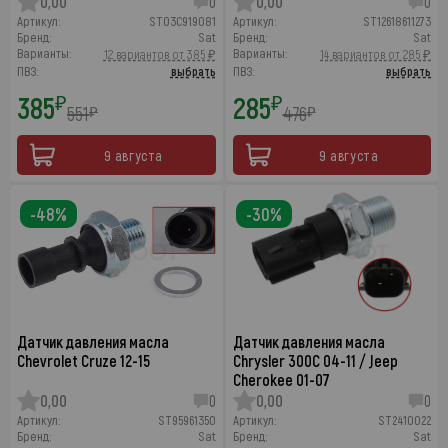
0,00
0
0,00
0
Артикул:
ST03C919081
Артикул:
ST12618611273
Бренд:
Sat
Бренд:
Sat
Варианты:
Варианты:
12 вариантов от 385 ₽
14 вариантов от 285 ₽
ПВЗ:
выбрать
ПВЗ:
выбрать
385
285
₽
₽
551
476
₽
₽
9 августа
9 августа
-48%
-30%
Датчик давления масла
Датчик давления масла
Chevrolet Cruze 12-15
Chrysler 300C 04-11 / Jeep
Cherokee 01-07
0,00
0
0,00
0
Артикул:
ST95961350
Артикул:
ST2410022
Бренд:
Sat
Бренд:
Sat