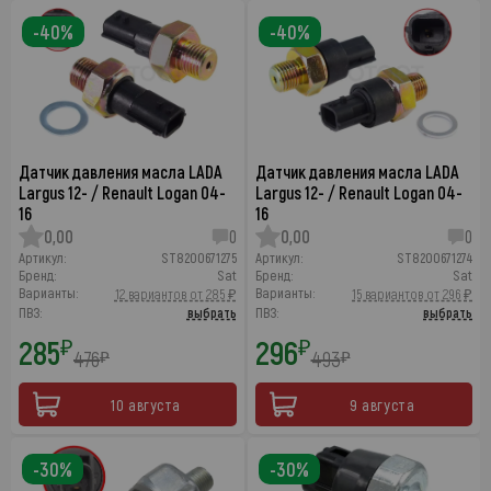
-40%
-40%
Датчик давления масла LADA
Датчик давления масла LADA
Largus 12- / Renault Logan 04-
Largus 12- / Renault Logan 04-
16
16
0,00
0
0,00
0
Артикул:
ST8200671275
Артикул:
ST8200671274
Бренд:
Sat
Бренд:
Sat
Варианты:
Варианты:
12 вариантов от 285 ₽
15 вариантов от 296 ₽
ПВЗ:
выбрать
ПВЗ:
выбрать
285
296
₽
₽
476
493
₽
₽
10 августа
9 августа
-30%
-30%