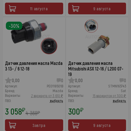
11 августа
9 августа
-30%
Датчик давления масла Mazda
Датчик давления масла
3 13- / 6 12-18
Mitsubishi ASX 12-16 / L200 07-
19
0,00
0
0,00
0
Артикул:
PE0118501B
Артикул:
STMN163743
Бренд:
Mazda
Бренд:
Sat
Варианты:
Варианты:
2 варианта от 3 610 ₽
15 вариантов от 300 ₽
ПВЗ:
выбрать
ПВЗ:
выбрать
3 058
300
₽
₽
4 368
₽
Завтра
9 августа