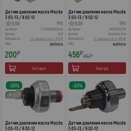
Датчик давления масла Mazda
Датчик давления масла Mazda
3 03-13 / 6 02-12
3 03-13 / 6 02-12
0,00
0
0,00
0
Артикул:
ST8353060040
Артикул:
9475021030
Бренд:
Sat
Бренд:
Hyundai-Kia
Варианты:
Варианты:
20 вариантов от 178 ₽
13 вариантов от 456 ₽
ПВЗ:
выбрать
ПВЗ:
выбрать
200
456
₽
₽
652
₽
Сегодня
Завтра
-30%
-30%
Датчик давления масла Mazda
Датчик давления масла Mazda
3 03-13 / 6 02-12
3 03-13 / 6 02-12