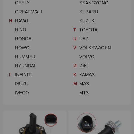
GEELY
SSANGYONG
GREAT WALL
SUBARU
H
HAVAL
SUZUKI
HINO
T
TOYOTA
HONDA
U
UAZ
HOWO
V
VOLKSWAGEN
HUMMER
VOLVO
HYUNDAI
И
ИЖ
I
INFINITI
К
КАМАЗ
ISUZU
М
МАЗ
IVECO
МТЗ