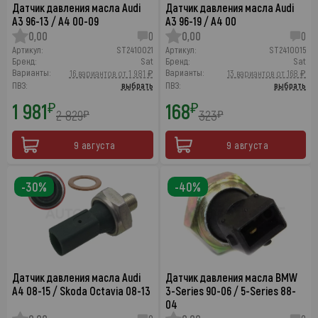
Датчик давления масла Audi
Датчик давления масла Audi
A3 96-13 / A4 00-09
A3 96-19 / A4 00
0,00
0
0,00
0
Артикул:
ST2410021
Артикул:
ST2410015
Бренд:
Sat
Бренд:
Sat
Варианты:
Варианты:
16 вариантов от 1 981 ₽
13 вариантов от 168 ₽
ПВЗ:
выбрать
ПВЗ:
выбрать
1 981
168
₽
₽
2 829
323
₽
₽
9 августа
9 августа
-30%
-40%
Датчик давления масла Audi
Датчик давления масла BMW
A4 08-15 / Skoda Octavia 08-13
3-Series 90-06 / 5-Series 88-
04