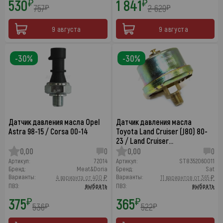
530
1 841
₽
₽
757
2 629
₽
₽
9 августа
9 августа
-30%
-30%
Датчик давления масла Opel
Датчик давления масла
Astra 98-15 / Corsa 00-14
Toyota Land Cruiser (J80) 80-
23 / Land Cruiser…
0,00
0
0,00
0
Артикул:
72014
Артикул:
ST8352060011
Бренд:
Meat&Doria
Бренд:
Sat
Варианты:
Варианты:
4 варианта от 400 ₽
11 вариантов от 365 ₽
ПВЗ:
выбрать
ПВЗ:
выбрать
375
365
₽
₽
536
522
₽
₽