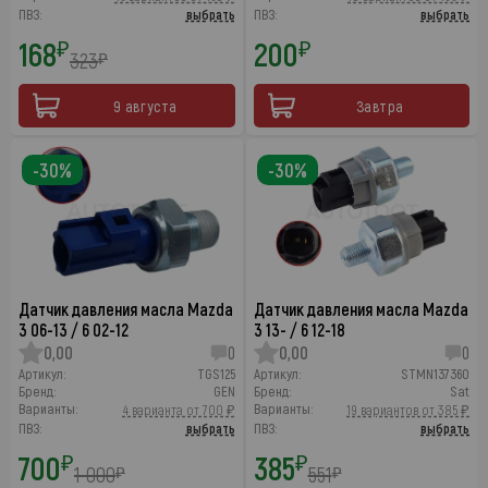
ПВЗ:
выбрать
ПВЗ:
выбрать
168
200
₽
₽
323
₽
9 августа
Завтра
-30%
-30%
Датчик давления масла Mazda
Датчик давления масла Mazda
3 06-13 / 6 02-12
3 13- / 6 12-18
0,00
0
0,00
0
Артикул:
TGS125
Артикул:
STMN137360
Бренд:
GEN
Бренд:
Sat
Варианты:
Варианты:
4 варианта от 700 ₽
19 вариантов от 385 ₽
ПВЗ:
выбрать
ПВЗ:
выбрать
700
385
₽
₽
1 000
551
₽
₽