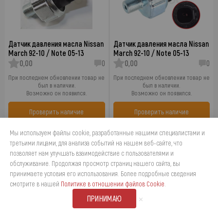
Датчик давления масла Nissan
Датчик давления масла Nissan
March 92-10 / Note 05-13
March 92-10 / Note 05-13
0,00
0
0,00
0
При последнем обновлении товар не
При последнем обновлении товар не
был в наличии.
был в наличии.
Возможно он появился.
Возможно он появился.
Проверить наличие
Проверить наличие
Мы используем файлы cookie, разработанные нашими специалистами и
третьими лицами, для анализа событий на нашем веб-сайте, что
позволяет нам улучшать взаимодействие с пользователями и
обслуживание. Продолжая просмотр страниц нашего сайта, вы
принимаете условия его использования. Более подробные сведения
4
смотрите в нашей
Политике в отношении файлов Cookie
.
×
ПРИНИМАЮ
Датчик давления масла Opel
Датчик давления масла
Astra 98-15 / Corsa 00-14
Peugeot Boxer 14