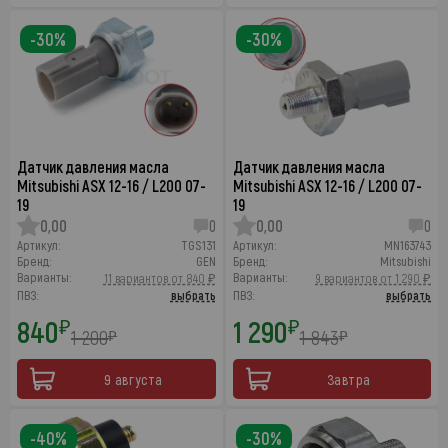
-30%
-30%
Датчик давления масла
Датчик давления масла
Mitsubishi ASX 12-16 / L200 07-
Mitsubishi ASX 12-16 / L200 07-
19
19
0,00
0
0,00
0
Артикул:
TGS131
Артикул:
MN163743
Бренд:
GEN
Бренд:
Mitsubishi
Варианты:
Варианты:
11 вариантов от 840 ₽
9 вариантов от 1 290 ₽
ПВЗ:
выбрать
ПВЗ:
выбрать
840
1 290
₽
₽
1 200
1 843
₽
₽
9 августа
Завтра
-40%
-30%