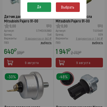
Да
Выбрать
Датчик давления масла
Датчик давления масла
Mitsubishi Pajero 91-00
Mitsubishi Pajero 91-00
0,00
0
0,00
0
Артикул:
STMD092660
Артикул:
TGO5481
Бренд:
Sat
Бренд:
GEN
Варианты:
Варианты:
15 вариантов от 640 ₽
9 вариантов от 1 941 ₽
ПВЗ:
выбрать
ПВЗ:
выбрать
640
1 941
₽
₽
915
2 772
₽
₽
9 августа
9 августа
-30%
-48%