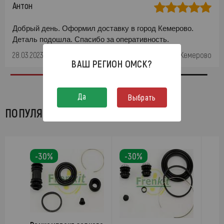
Антон
Добрый день. Оформил доставку в город Кемерово.
Деталь подошла. Спасибо за оперативность.
28.03.2023
Кемерово
ВАШ РЕГИОН
ОМСК
?
Да
Выбрать
ПОПУЛЯРНЫЕ ТОВАРЫ ХОДОВКИ
-30%
-30%