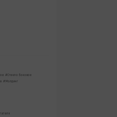
вое
#Стекло боковое
ее
#Молдинг
ы
гателя