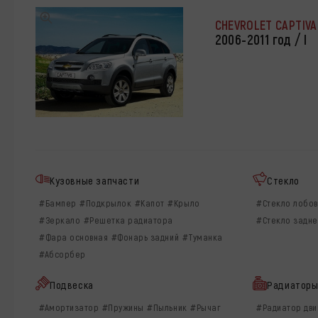
CHEVROLET CAPTIVA
2006-2011 год / I
Кузовные запчасти
Стекло
#Бампер
#Подкрылок
#Капот
#Крыло
#Стекло лобо
#Зеркало
#Решетка радиатора
#Стекло задн
#Фара основная
#Фонарь задний
#Туманка
#Абсорбер
Подвеска
Радиатор
#Амортизатор
#Пружины
#Пыльник
#Рычаг
#Радиатор дви