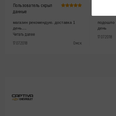
Пользователь скрыл
Пользова
данные
данные
магазин рекомендую. доставка 1
подошло 
день....
день
Читать далее
17.07.2018
17.07.2018
Омск