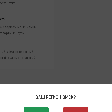
ндиционера
асть
ски тормозные
#Пыльник
уппорты
#Шрусы
яный
#Фильтр салонный
ушный
#Фильтр топливный
 CAPTIVA
ВАШ РЕГИОН
ОМСК
?