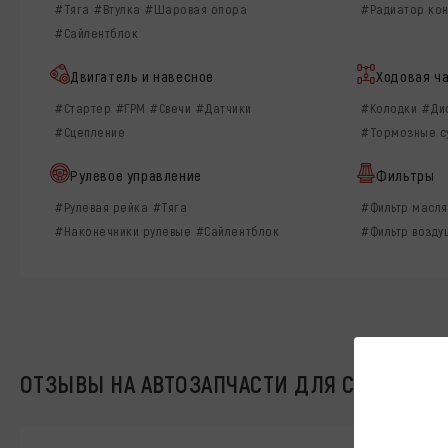
#Тяга
#Втулка
#Шаровая опора
#Радиатор ко
#Сайлентблок
Двигатель и навесное
Ходовая ч
#Стартер
#ГРМ
#Свечи
#Датчики
#Колодки
#Ди
#Сцепление
#Тормозные с
Рулевое управление
Фильтры
#Рулевая рейка
#Тяга
#Фильтр масл
#Наконечники рулевые
#Сайлентблок
#Фильтр возд
ОТЗЫВЫ НА АВТОЗАПЧАСТИ ДЛЯ CHEVROLET