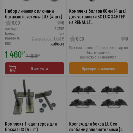
Набор личинок с ключами
Комплект болтов 60мм (4 шт.)
багажной системы LUX (4 шт.)
для установки БС LUX ХАНТЕР
на RENAULT…
0,00
0
Артикул:
843157
Бренд:
Lux
Варианты:
2 варианта от 1 640 ₽
0,00
0
ПВЗ:
выбрать
При последнем обновлении товар не
1 460
₽
был в наличии.
2 086
₽
Возможно он появился.
9 августа
Проверить наличие
Комплект Т-адаптеров для
Крепеж для бокса LUX со
бокса LUX (4 шт.)
скобами дополнительный (4