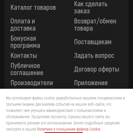
Как сделать
Каталог товаров
заказ
Оплата и
Возврат/обмен
доставка
товара
Бонусная
Поставщикам
программа
Контакты
Задать вопрос
Публичное
Договор оферты
соглашение
Производители
Приложение
Мы используем файлы cookie, разработанные нашими специалистами и
Все платежи на сайте защищены технологией 3-D
третьими лицами, для анализа событий на нашем веб-сайте, что
Secure. Прием платежей осуществляется через ПАО
позволяет нам улучшать взаимодействие с пользователями и
«Сбербанк».
обслуживание. Продолжая просмотр страниц нашего сайта, вы
принимаете условия его использования. Более подробные сведения
4
смотрите в нашей
Политике в отношении файлов Cookie
.