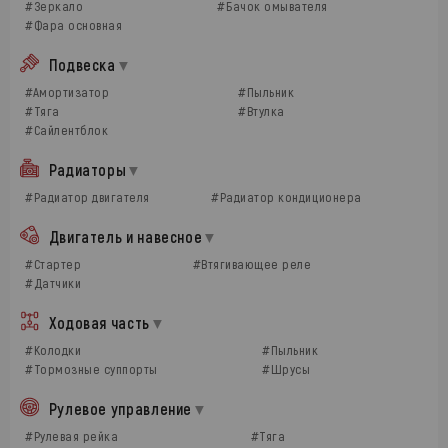
#Зеркало
#Бачок омывателя
#Фара основная
Подвеска
#Амортизатор
#Пыльник
#Тяга
#Втулка
#Сайлентблок
Радиаторы
#Радиатор двигателя
#Радиатор кондиционера
Двигатель и навесное
#Стартер
#Втягивающее реле
#Датчики
Ходовая часть
#Колодки
#Пыльник
#Тормозные суппорты
#Шрусы
Рулевое управление
#Рулевая рейка
#Тяга