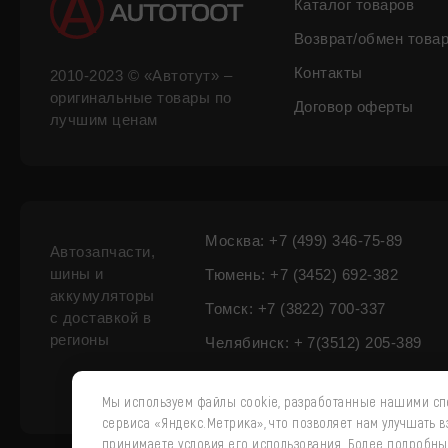
Каталог товаров
Возврат/обмен това
Контакты
2010-2023 © «Автотут» –
оригинальные товары по
Договор оферты
лучшим ценам
Москва: +7 (499) 346-75-89
Автозапчасти,
шины и
Тюмень: +7 (3452) 692-382
аккумуляторы
Томск: +7 (3822) 700-337
с доставкой в
регионы
Челябинск: + 7(3512) 205-389
Мы используем файлы cookie, разработанные нашими спе
сервиса «Яндекс.Метрика», что позволяет нам улучшать 
принимаете условия его использования. Более подробн