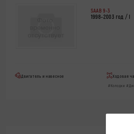
SAAB 9-3
1998-2003 год / I
Двигатель и навесное
Ходовая ч
#Колодки
#Ди