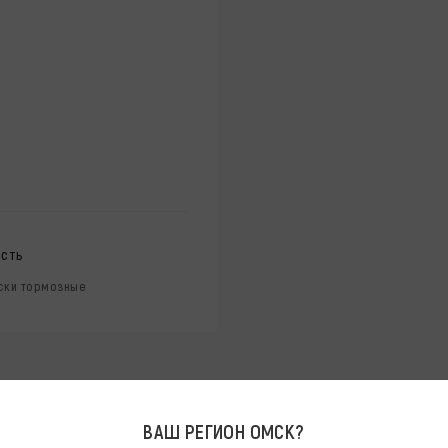
асть
ски тормозные
ВАШ РЕГИОН
ОМСК
?