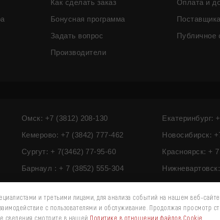
Как сделать заказ
Оплата и д
ра
Бонусная программа
Поставщик
Задать вопрос
Публичное 
Производители
Омск: +7 (3812) 208-130
Екатеринбург: +
Кемерово: +7 (3842) 777-462
Новосибирск: +7
Сургут: + 7(3462) 77-95-60
Красноярск: + 7
Барнаул : + 7 (3852) 555-304
Нижневартовск: 
циалистами и третьими лицами, для анализа событий на нашем веб-сайте
взаимодействие с пользователями и обслуживание. Продолжая просмотр ст
ые сведения смотрите в нашей
Политике в отношении файлов Cookie
.