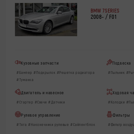
BMW 7SERIES
2008- / F01
Кузовные запчасти
Подвеска
#Бампер
#Подкрылок
#Решетка радиатора
#Пыльник
#Ры
#Туманка
Двигатель и навесное
Ходовая ч
#Стартер
#Свечи
#Датчики
#Колодки
#Пы
Рулевое управление
Фильтры
#Тяга
#Наконечники рулевые
#Сайлентблок
#Фильтр возд