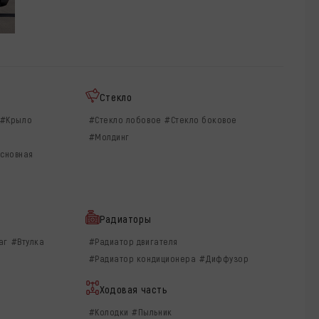
Стекло
#Крыло
#Стекло лобовое
#Стекло боковое
#Молдинг
сновная
Радиаторы
аг
#Втулка
#Радиатор двигателя
#Радиатор кондиционера
#Диффузор
Ходовая часть
#Колодки
#Пыльник