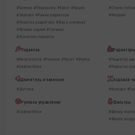
#Бампер
#Подкрылок
#Капот
#Крыло
#Стекло лобо
#Зеркало
#Рамка радиатора
#Молдинг
#Решетка радиатора
#Фара основная
#Фонарь задний
#Туманка
#Указатель поворота
Подвеска
Радиатор
#Амортизатор
#Пыльник
#Рычаг
#Втулка
#Радиатор дви
#Сайлентблок
#Радиатор ко
Двигатель и навесное
Ходовая ч
#Датчики
#Колодки
#Пы
Рулевое управление
Фильтры
#Сайлентблок
#Фильтр масл
#Фильтр возд