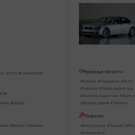
Кузовные запчасти
чаг
#Тяга
#Сайлентблок
#Бампер
#Подкрылок
#Капот
#Зеркало
#Рамка радиатора
асть
#Решетка радиатора
#Фара о
#Фонарь задний
#Туманка
льник
#Шрусы
Подвеска
#Амортизатор
#Пыльник
#Рыч
ушный
#Фильтр топливный
#Сайлентблок