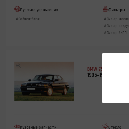
Рулевое управление
Фильтры
#Сайлентблок
#Фильтр масл
#Фильтр возд
#Фильтр АКПП
BMW 7SERIES
1995-1998 год / Е
Кузовные запчасти
Стекло