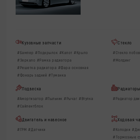
Кузовные запчасти
Стекло
#Бампер
#Подкрылок
#Капот
#Крыло
#Стекло лобо
#Зеркало
#Рамка радиатора
#Молдинг
#Решетка радиатора
#Фара основная
#Фонарь задний
#Туманка
Подвеска
Радиатор
#Амортизатор
#Пыльник
#Рычаг
#Втулка
#Радиатор дви
#Сайлентблок
Двигатель и навесное
Ходовая ч
#ГРМ
#Датчики
#Колодки
#Ди
#Тормозные с