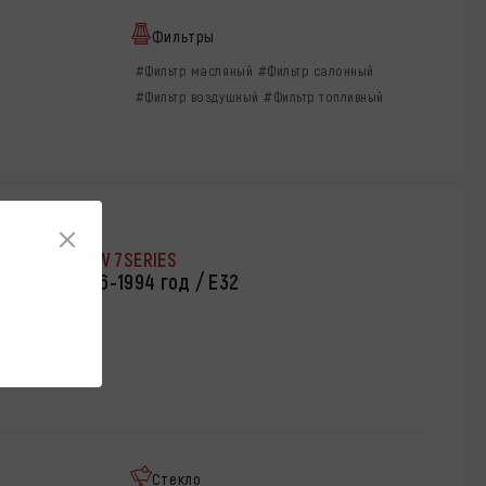
Фильтры
#Фильтр масляный
#Фильтр салонный
#Фильтр воздушный
#Фильтр топливный
BMW 7SERIES
1986-1994 год / Е32
Стекло