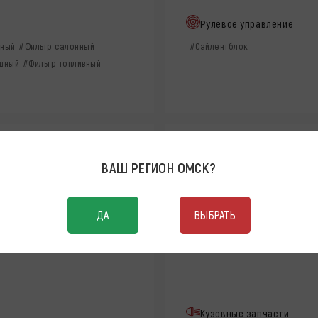
Рулевое управление
яный
#Фильтр салонный
#Сайлентблок
ушный
#Фильтр топливный
ВАШ РЕГИОН
ОМСК
?
38
ДА
ВЫБРАТЬ
Кузовные запчасти