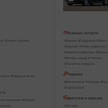
Кузовные запчасти
вое
#Стекло боковое
#Бампер
#Подкрылок
#Капот
#Зеркало
#Рамка радиатора
#Решетка радиатора
#Фара о
#Фонарь задний
#Туманка
#Указатель поворота
ы
Подвеска
гателя
#Радиатор печки
#Амортизатор
#Пыльник
#Рыч
#Сайлентблок
асть
Двигатель и навесное
ски тормозные
#Пыльник
уппорты
#Датчики