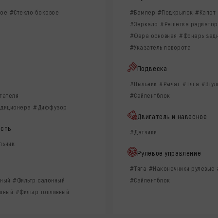
вое
#Стекло боковое
#Бампер
#Подкрылок
#Капот
#Зеркало
#Решетка радиато
#Фара основная
#Фонарь зад
#Указатель поворота
Подвеска
ы
#Пыльник
#Рычаг
#Тяга
#Втул
гателя
#Сайлентблок
ндиционера
#Диффузор
Двигатель и навесное
асть
#Датчики
льник
Рулевое управление
#Тяга
#Наконечники рулевые
яный
#Фильтр салонный
#Сайлентблок
ушный
#Фильтр топливный