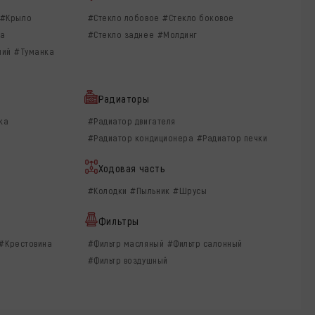
#Крыло
#Стекло лобовое
#Стекло боковое
ра
#Стекло заднее
#Молдинг
ний
#Туманка
Радиаторы
ка
#Радиатор двигателя
#Радиатор кондиционера
#Радиатор печки
Ходовая часть
#Колодки
#Пыльник
#Шрусы
Фильтры
#Крестовина
#Фильтр масляный
#Фильтр салонный
#Фильтр воздушный