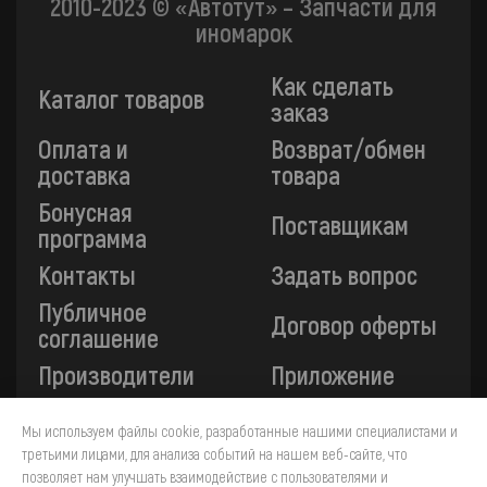
2010-2023 © «Автотут» – Запчасти для
иномарок
Как сделать
Каталог товаров
заказ
Оплата и
Возврат/обмен
доставка
товара
Бонусная
Поставщикам
программа
Контакты
Задать вопрос
Публичное
Договор оферты
соглашение
Производители
Приложение
Мы используем файлы cookie, разработанные нашими специалистами и
Все платежи на сайте защищены технологией 3-D
третьими лицами, для анализа событий на нашем веб-сайте, что
Secure. Прием платежей осуществляется через ПАО
позволяет нам улучшать взаимодействие с пользователями и
«Сбербанк».