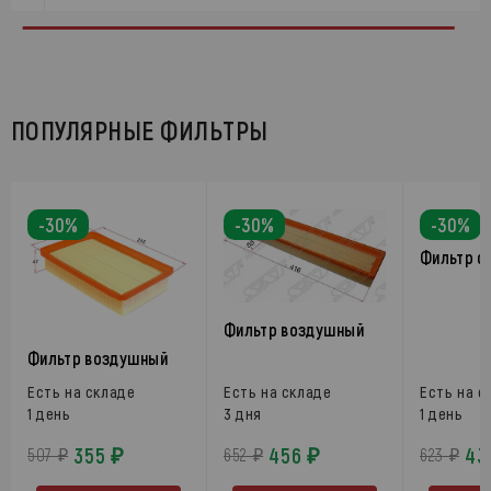
ПОПУЛЯРНЫЕ ФИЛЬТРЫ
-30%
-30%
-30%
Фильтр с
Фильтр воздушный
Фильтр воздушный
Есть на складе
Есть на складе
Есть на с
1 день
3 дня
1 день
355 ₽
456 ₽
43
507 ₽
652 ₽
623 ₽