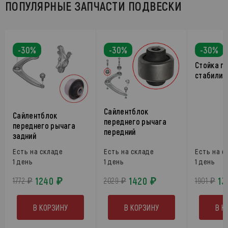
ПОПУЛЯРНЫЕ ЗАПЧАСТИ ПОДВЕСКИ
-30%
-30%
-30%
Стойка п
стабилиз
Сайлентблок
Сайлентблок
переднего рычага
переднего рычага
передний
задний
Есть на складе
Есть на складе
Есть на с
1 день
1 день
1 день
1240 ₽
1420 ₽
13
1772 ₽
2029 ₽
1901 ₽
В КОРЗИНУ
В КОРЗИНУ
В К