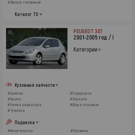
#Фильтр топливный
Каталог ТО
PEUGEOT 307
2001-2005 год / I
Категории
Кузовные запчасти
#Бампер
#Подкрылок
#Крыло
#Зеркало
#Рамка радиатора
#Фара основная
#Туманка
Подвеска
#Амортизатор
#Пружины