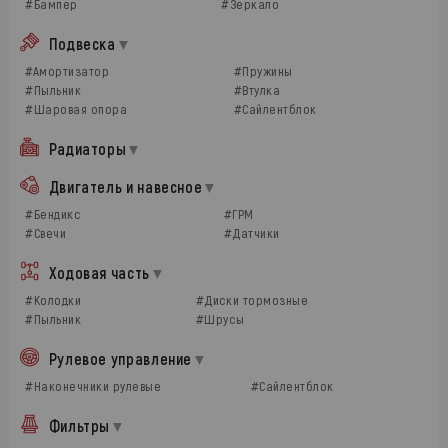
#Бампер
#Зеркало
Подвеска
#Амортизатор
#Пружины
#Пыльник
#Втулка
#Шаровая опора
#Сайлентблок
Радиаторы
Двигатель и навесное
#Бендикс
#ГРМ
#Свечи
#Датчики
Ходовая часть
#Колодки
#Диски тормозные
#Пыльник
#Шрусы
Рулевое управление
#Наконечники рулевые
#Сайлентблок
Фильтры