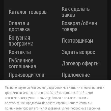
Как сделать
Каталог товаров
заказ
Оплата и
Возврат/обмен
доставка
товара
Бонусная
Поставщикам
программа
Контакты
Задать вопрос
Публичное
Договор оферты
соглашение
Производители
Приложение
Мы используем файлы cookie, разработанные нашими специалистами и
Все платежи на сайте защищены технологией 3-D
третьими лицами, для анализа событий на нашем веб-сайте, что
Secure. Прием платежей осуществляется через ПАО
позволяет нам улучшать взаимодействие с пользователями и
«Сбербанк».
обслуживание. Продолжая просмотр страниц нашего сайта, вы
принимаете условия его использования. Более подробные сведения
4