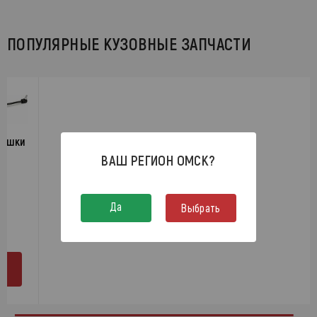
ПОПУЛЯРНЫЕ КУЗОВНЫЕ ЗАПЧАСТИ
рышки
ВАШ РЕГИОН
ОМСК
?
Да
Выбрать