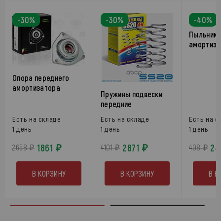
-30%
-30%
-40%
Пыльник 
амортиза
Опора переднего
амортизатора
Пружины подвески
передние
Есть на складе
Есть на складе
Есть на с
1 день
1 день
1 день
1861 ₽
2871 ₽
24
2658 ₽
4101 ₽
408 ₽
В КОРЗИНУ
В КОРЗИНУ
В К