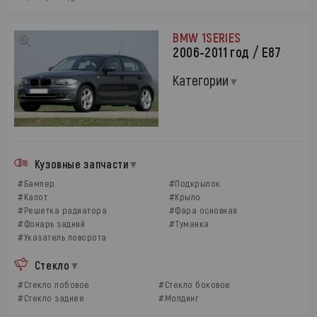
BMW 1SERIES
2006-2011 год / Е87
Категории
Кузовные запчасти
#Бампер
#Подкрылок
#Капот
#Крыло
#Решетка радиатора
#Фара основная
#Фонарь задний
#Туманка
#Указатель поворота
Стекло
#Стекло лобовое
#Стекло боковое
#Стекло заднее
#Молдинг