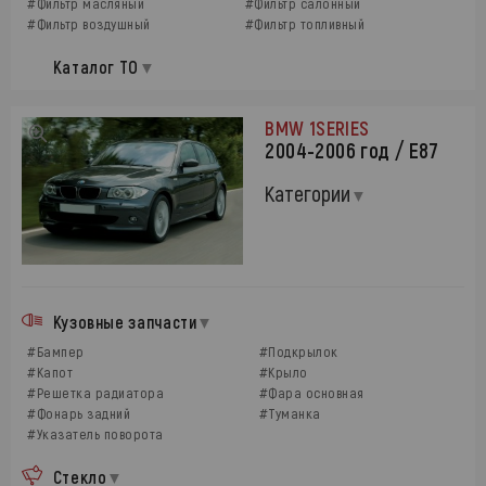
#Фильтр масляный
#Фильтр салонный
#Фильтр воздушный
#Фильтр топливный
Каталог ТО
BMW 1SERIES
2004-2006 год / Е87
Категории
Кузовные запчасти
#Бампер
#Подкрылок
#Капот
#Крыло
#Решетка радиатора
#Фара основная
#Фонарь задний
#Туманка
#Указатель поворота
Стекло