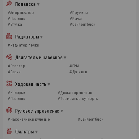
Подвеска
#Амортизатор
#Пружины
#Пыльник
#Рычаг
#Втулка
#Сайлентблок
Радиаторы
#Радиатор печки
Двигатель и навесное
#Стартер
#ГРМ
#Свечи
#Датчики
Ходовая часть
#Колодки
#Диски тормозные
#Пыльник
#Тормозные суппорты
Рулевое управление
#Наконечники рулевые
#Сайлентблок
Фильтры