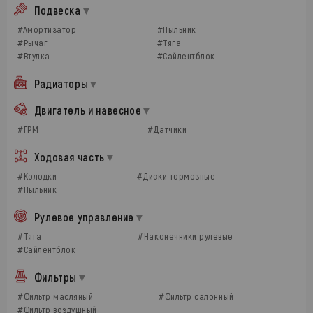
Подвеска
#Амортизатор
#Пыльник
#Рычаг
#Тяга
#Втулка
#Сайлентблок
Радиаторы
Двигатель и навесное
#ГРМ
#Датчики
Ходовая часть
#Колодки
#Диски тормозные
#Пыльник
Рулевое управление
#Тяга
#Наконечники рулевые
#Сайлентблок
Фильтры
#Фильтр масляный
#Фильтр салонный
#Фильтр воздушный