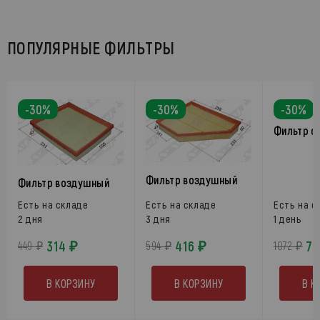
ПОПУЛЯРНЫЕ ФИЛЬТРЫ
-30%
-30%
-30%
Фильтр с
Фильтр воздушный
Фильтр воздушный
Есть на складе
Есть на складе
Есть на с
2 дня
3 дня
1 день
314 ₽
416 ₽
75
449 ₽
594 ₽
1072 ₽
В КОРЗИНУ
В КОРЗИНУ
В К