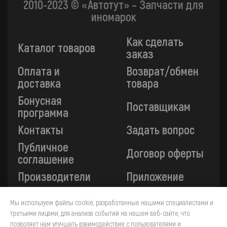
2010-2023 © «Автотут» – Запчасти для
иномарок
Как сделать
Каталог товаров
заказ
Оплата и
Возврат/обмен
доставка
товара
Бонусная
Поставщикам
программа
Контакты
Задать вопрос
Публичное
Договор оферты
соглашение
Производители
Приложение
Мы используем файлы cookie, разработанные нашими специалистами и
Все платежи на сайте защищены технологией 3-D
третьими лицами, для анализа событий на нашем веб-сайте, что
Secure. Прием платежей осуществляется через ПАО
«Сбербанк».
позволяет нам улучшать взаимодействие с пользователями и