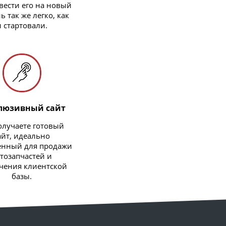
вести его на новый
ь так же легко, как
и стартовали.
люзивный сайт
олучаете готовый
айт, идеально
енный для продажи
тозапчастей и
чения клиентской
базы.