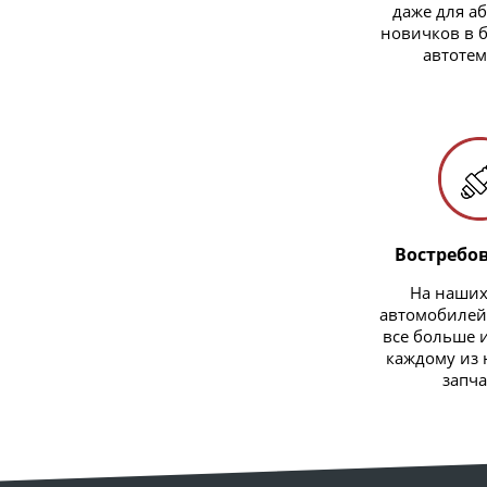
даже для а
новичков в 
автотем
Востребо
На наших
автомобилей
все больше 
каждому из
запча