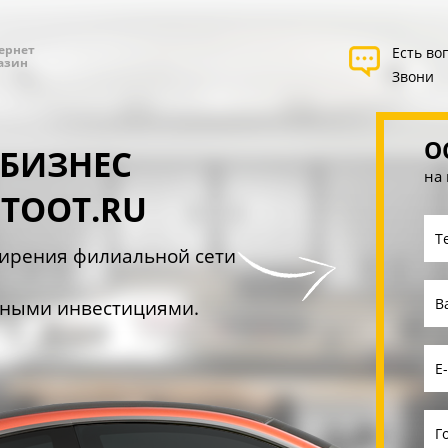
ернет
Есть во
азин
Звони
О
 БИЗНЕС
на
TOOT.RU
ирения филиальной сети
ьными инвестициями.