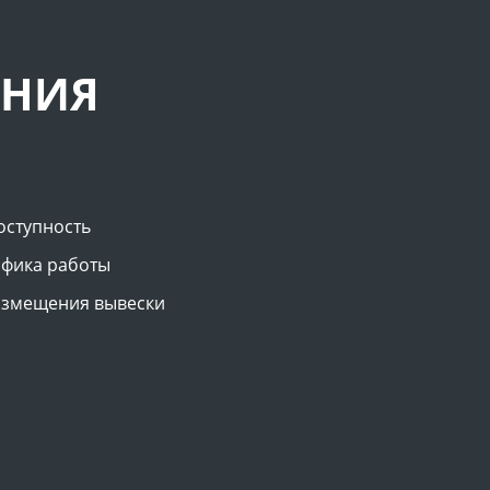
АНИЯ
оступность
афика работы
азмещения вывески