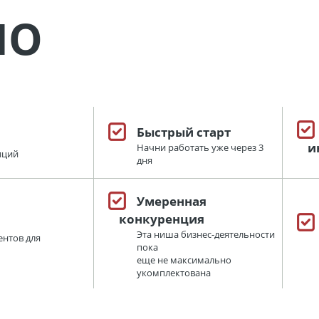
НО
Быстрый старт
и
Начни работать уже через 3
иций
дня
Умеренная
конкуренция
Эта ниша бизнес-деятельности
нтов для
пока
еще не максимально
укомплектована