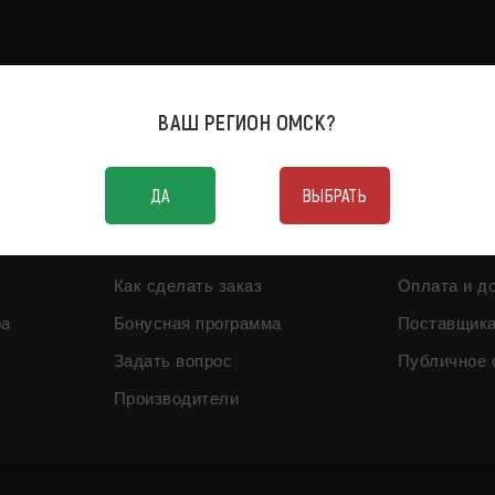
ВАШ РЕГИОН
ОМСК
?
MAX
Telegram
WhatsAp
ДА
ВЫБРАТЬ
Как сделать заказ
Оплата и д
ра
Бонусная программа
Поставщик
Задать вопрос
Публичное 
Производители