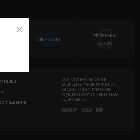
Мобильная
p
Вконтакте
версия
Все платежи на сайте
оставка
защищены технологией 3-D
Secure. Прием платежей
ам
осуществляется через ПАО
«Сбербанк».
соглашение