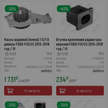
-30%
-40%
Насос водяной (помпа) 1.5/1.6
Втулка крепления радиатора
дизель FORD FOCUS 2015-2018
верхняя FORD FOCUS 2015-2018
год / III
год / III
0,00
0
0,00
0
Артикул:
STP139
Артикул:
ST1508176
Бренд:
Sat
Бренд:
Sat
Варианты:
Варианты:
4 варианта от 1 390 ₽
14 вариантов от 234 ₽
ПВЗ:
выбрать
ПВЗ:
выбрать
1 731
234
₽
₽
2 472
391
₽
₽
10 августа
10 августа
-20%
-30%