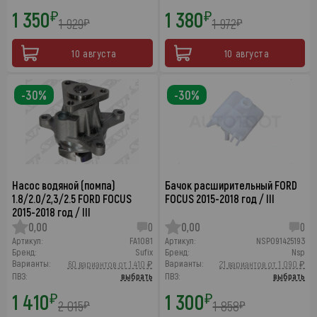
1 350
1 380
₽
₽
1 929
1 972
₽
₽
10 августа
10 августа
-30%
-30%
Насос водяной (помпа)
Бачок расширительный FORD
1.8/2.0/2,3/2.5 FORD FOCUS
FOCUS 2015-2018 год / III
2015-2018 год / III
0,00
0
0,00
0
Артикул:
FA1081
Артикул:
NSP091425193
Бренд:
Sufix
Бренд:
Nsp
Варианты:
Варианты:
60 вариантов от 1 410 ₽
21 вариантов от 1 090 ₽
ПВЗ:
выбрать
ПВЗ:
выбрать
1 410
1 300
₽
₽
2 015
1 858
₽
₽