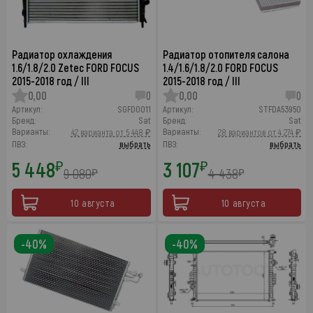
Радиатор охлаждения
Радиатор отопителя салона
1.6/1.8/2.0 Zetec FORD FOCUS
1.4/1.6/1.8/2.0 FORD FOCUS
2015-2018 год / III
2015-2018 год / III
0,00
0
0,00
0
Артикул:
SGFD0011
Артикул:
STFDA53950
Бренд:
Sat
Бренд:
Sat
Варианты:
Варианты:
42 варианта от 5 448 ₽
28 вариантов от 4 274 ₽
ПВЗ:
выбрать
ПВЗ:
выбрать
5 448
3 107
₽
₽
9 080
4 438
₽
₽
10 августа
10 августа
-40%
-40%