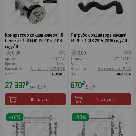
Компрессор кондиционера 1.6
Патрубок радиатора нижний
бензин FORD FOCUS 2015-2018
FORD FOCUS 2015-2018 год / III
год / III
0,00
0
0,00
0
Артикул:
LCAC1041
Артикул:
ST1848122
Бренд:
Luzar
Бренд:
Sat
Варианты:
Варианты:
3 варианта от 27 997 ₽
8 вариантов от 670 ₽
ПВЗ:
выбрать
ПВЗ:
выбрать
27 997
670
₽
₽
34 996
957
₽
₽
10 августа
10 августа
-40%
-40%