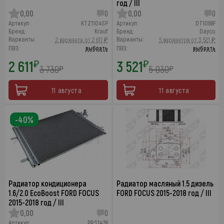
год / III
0,00
0
0,00
0
Артикул:
KTZ1104SP
Артикул:
DT1066F
Бренд:
Krauf
Бренд:
Dayco
Варианты:
Варианты:
2 варианта от 2 611 ₽
5 вариантов от 3 521 ₽
ПВЗ:
выбрать
ПВЗ:
выбрать
2 611
3 521
₽
₽
3 730
5 030
₽
₽
11 августа
11 августа
-40%
Радиатор кондиционера
Радиатор масляный 1.5 дизель
1.6/2.0 EcoBoost FORD FOCUS
FORD FOCUS 2015-2018 год / III
2015-2018 год / III
0,00
0
Артикул:
PRS1436