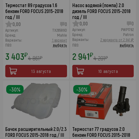
Термостат 89 градусов 1.6
Насос водяной (помпа) 2.0
бензин FORD FOCUS 2015-2018
дизель FORD FOCUS 2015-2018
год / III
год / III
0,00
0
0,00
0
Артикул:
PWP1762
Артикул:
TX26589D
Бренд:
Patron
Бренд:
Mahle
Варианты:
2 варианта от 2 941 ₽
Варианты:
1 вариант
ПВЗ:
выбрать
ПВЗ:
выбрать
3 403
2 941
₽
₽
4 861
4 201
₽
₽
13 августа
10 августа
-30%
-30%
Бачок расширительный 2.0/2.3
Термостат 77 градусов 2.0
FORD FOCUS 2015-2018 год / III
бензин FORD FOCUS 2015-2018