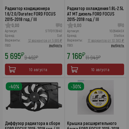
Радиатор кондиционера
Радиатор охлаждения 1.8L-2.5L
1.6/2.0/Duratec FORD FOCUS
AT MT дизель FORD FOCUS
2015-2018 год / III
2015-2018 год / III
0,00
0
0,00
0
Артикул:
STFD113940
Артикул:
1026464SX
Бренд:
Sat
Бренд:
Stellox
Варианты:
Варианты:
12 вариантов от 5 695 ₽
17 вариантов от 10 583 ₽
ПВЗ:
выбрать
ПВЗ:
выбрать
5 695
7 166
₽
₽
9 492
11 943
₽
₽
10 августа
10 августа
-40%
-30%
Диффузор радиатора в сборе
Крышка расширительного
FORD FOCUS 2015-2018 год / III
бачка FORD FOCUS 2015-2018