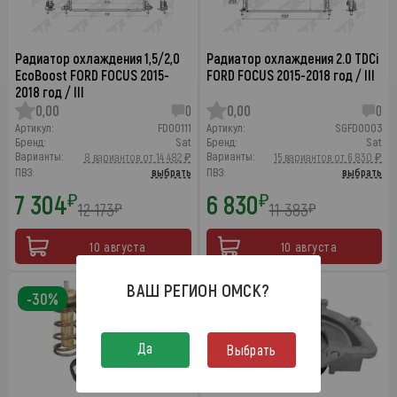
Радиатор охлаждения 1,5/2,0
Радиатор охлаждения 2.0 TDCi
EcoBoost FORD FOCUS 2015-
FORD FOCUS 2015-2018 год / III
2018 год / III
0,00
0
0,00
0
Артикул:
FD00111
Артикул:
SGFD0003
Бренд:
Sat
Бренд:
Sat
Варианты:
Варианты:
8 вариантов от 14 482 ₽
15 вариантов от 6 830 ₽
ПВЗ:
выбрать
ПВЗ:
выбрать
7 304
6 830
₽
₽
12 173
11 383
₽
₽
10 августа
10 августа
ВАШ РЕГИОН
ОМСК
?
-30%
-30%
Да
Выбрать