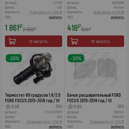
Артикул:
STF251
Артикул:
K203206
Бренд:
Sat
Бренд:
Kroner
Варианты:
Варианты:
73 варианта от 1 861 ₽
42 варианта от 550 ₽
ПВЗ:
выбрать
ПВЗ:
выбрать
1 861
416
₽
₽
2 658
594
₽
₽
10 августа
10 августа
-30%
-30%
Термостат 89 градусов 1.8/2.0
Бачок расширительный FORD
FORD FOCUS 2015-2018 год / III
FOCUS 2015-2018 год / III
0,00
0
0,00
0
Артикул:
STLF7015170
Артикул:
BD1041
Бренд:
Sat
Бренд:
Zekkert
Варианты:
Варианты:
50 вариантов от 1 350 ₽
12 вариантов от 1 570 ₽
ПВЗ:
выбрать
ПВЗ:
выбрать