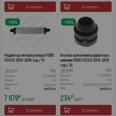
10 августа
10 августа
-40%
-40%
Радиатор интеркуллера FORD
Втулка крепления радиатора
FOCUS 2015-2018 год / III
нижняя FORD FOCUS 2015-2018
год / III
0,00
0
0,00
0
Артикул:
ST1235847
Артикул:
ST1376346
Бренд:
Sat
Бренд:
Sat
Варианты:
18 вариантов от 234 ₽
Варианты:
1 вариант
ПВЗ:
выбрать
ПВЗ:
выбрать
7 679
234
₽
₽
12 798
391
₽
₽
10 августа
10 августа