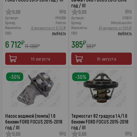
год / III
0,00
0
0,00
0
Артикул:
PFN268
Артикул:
03801
Бренд:
Patron
Бренд:
Metalcaucho
Варианты:
Варианты:
8 вариантов от 6 712 ₽
43 варианта от 385 ₽
ПВЗ:
выбрать
ПВЗ:
выбрать
6 712
385
₽
₽
11 186
551
₽
₽
10 августа
10 августа
-30%
-30%
Насос водяной (помпа) 1.6
Термостат 82 градуса 1.4/1.6
бензин FORD FOCUS 2015-2018
бензин FORD FOCUS 2015-2018
год / III
год / III
0,00
0
0,00
0