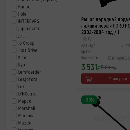
Hanse
Hola
Рычаг передней подв
INTERCARS
нижний левый FORD F
Japanparts
2002-2004 год / I
Jett
0,00
Jp Group
Артикул:
STY
Just Drive
Бренд:
Kilen
Варианты:
12 вариантов
Kyb
3 531
5 044
₽
₽
Lemfoerder
11 августа
Lesjofors
Lex
LYNXauto
-30%
Mapco
Marshall
Masuma
Mazda
Metaco