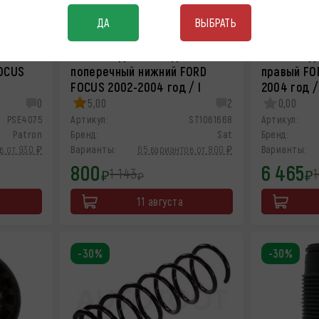
ДА
ВЫБРАТЬ
Рычаг подвески задний
Рычаг под
OCUS
поперечный нижний FORD
правый FO
FOCUS 2002-2004 год / I
2004 год /
0
5,00
2
0,00
PSE4075
Артикул:
ST1061668
Артикул:
Patron
Бренд:
Sat
Бренд:
в от 930 ₽
Варианты:
65 вариантов от 800 ₽
Варианты:
800
6 465
1 143
1
₽
₽
₽
11 августа
-30%
-30%