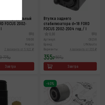
вески продольный
Втулка заднего
RD FOCUS 2002-
стабилизатора d=18 FORD
 I
FOCUS 2002-2004 год / I
0
0,00
0
51606
Артикул:
C8236
Mapco
Бренд:
LYNXauto
2 варианта от 5 922 ₽
Варианты:
4 варианта от 355 ₽
355
0 775
507
₽
₽
₽
Завтра
Завтра
-40%