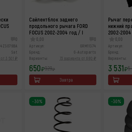
ески
Сайлентблок заднего
Рычаг пер
OCUS
продольного рычага FORD
нижний пр
FOCUS 2002-2004 год / I
2002-2004 
0
0,00
0
0,00
S4Z3079BA
Артикул:
GRM11374
Артикул:
Sat
Бренд:
G-Autoparts
Бренд:
 от 3 501 ₽
Варианты:
73 варианта от 680 ₽
Варианты:
650
3 531
929
5
₽
₽
₽
Завтра
-30%
-30%