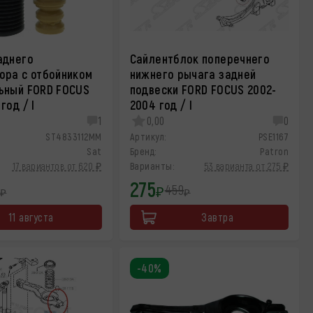
аднего
Сайлентблок поперечнего
ора с отбойником
нижнего рычага задней
ьный FORD FOCUS
подвески FORD FOCUS 2002-
год / I
2004 год / I
1
0,00
0
ST4833112MM
Артикул:
PSE1167
Sat
Бренд:
Patron
17 вариантов от 620 ₽
Варианты:
53 варианта от 275 ₽
275
459
₽
₽
₽
11 августа
Завтра
-40%