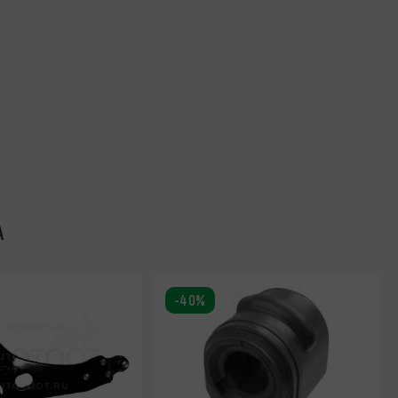
А
-40%