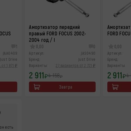
Амортизатор передний
Амортизат
FOCUS
правый FORD FOCUS 2002-
FORD FOCUS
2004 год / I
1
0,00
0
0,00
JAA0409
Артикул:
JAS0490
Артикул:
Just Drive
Бренд:
Just Drive
Бренд:
 от 1 871 ₽
Варианты:
27 вариантов от 2 721 ₽
Варианты:
2 911
2 911
4 158
4 
₽
₽
₽
Завтра
е
он есть