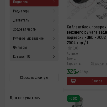
Подвеска
Радиаторы
Двигатель
Сайлентблок попереч
Ходовая часть
верхнего рычага зад
подвески FORD FOCUS 
Рулевое управление
2004 год / I
Фильтры
0,00
Артикул:
Каталог ТО
Бренд:
Варианты:
58 варианто
325
464
₽
₽
Сбросить фильтры
Завтра
Для покупателя:
-30%