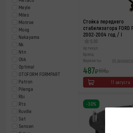
Meyle
Miles
Стойка переднего
Monroe
стабилизатора FORD 
Moog
2002-2004 год / I
Nakayama
0,00
Nk
Артикул:
Ntn
Бренд:
Obk
Варианты:
46 варианто
Optimal
487
696
₽
₽
OTOFORM FORMPART
Patron
11 августа
Pilenga
Rbi
Rts
-30%
Ruville
Sat
Sensen