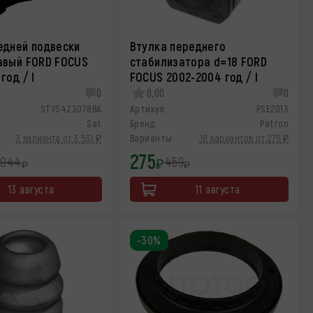
едней подвески
Втулка переднего
авый FORD FOCUS
стабилизатора d=18 FORD
год / I
FOCUS 2002-2004 год / I
0
0,00
0
STYS4Z3078BA
Артикул:
PSE2013
Sat
Бренд:
Patron
3 варианта от 3 531 ₽
Варианты:
18 вариантов от 275 ₽
275
 044
459
₽
₽
₽
13 августа
11 августа
-30%