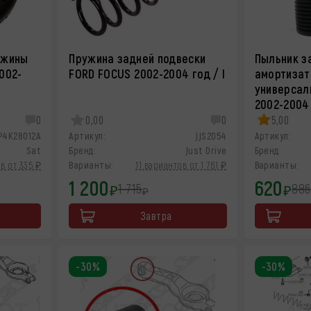
ужины
Пружина задней подвески
Пыльник з
002-
FORD FOCUS 2002-2004 год / I
амортизат
универсал
2002-2004 
0
0,00
0
5,00
P4K28012A
Артикул:
JJS2054
Артикул:
Sat
Бренд:
Just Drive
Бренд:
в от 335 ₽
Варианты:
11 вариантов от 1 761 ₽
Варианты:
1 200
620
1 715
886
₽
₽
₽
Завтра
-30%
-30%