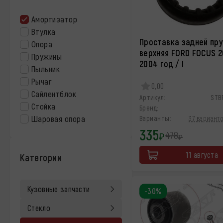
Амортизатор
Втулка
Проставка задней пр
Опора
верхняя FORD FOCUS 2
Пружины
2004 год / I
Пыльник
Рычаг
0,00
Сайлентблок
Артикул:
STB
Стойка
Бренд:
Шаровая опора
Варианты:
37 варианто
335
478
₽
₽
11 августа
Категории
Кузовные запчасти
-30%
Стекло