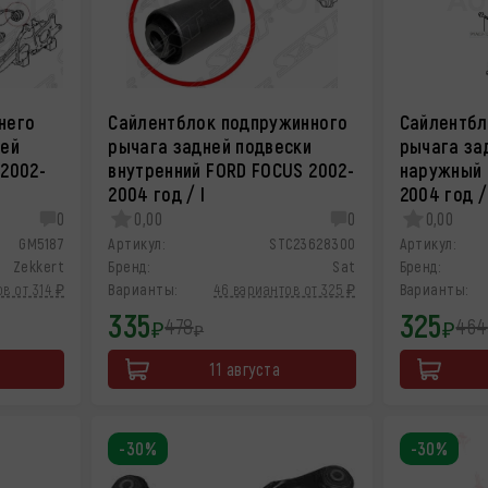
него
Сайлентблок подпружинного
Сайлентбл
ней
рычага задней подвески
рычага за
2002-
внутренний FORD FOCUS 2002-
наружный 
2004 год / I
2004 год /
0
0,00
0
0,00
GM5187
Артикул:
STC23628300
Артикул:
Zekkert
Бренд:
Sat
Бренд:
в от 314 ₽
Варианты:
46 вариантов от 325 ₽
Варианты:
335
325
478
464
₽
₽
₽
11 августа
-30%
-30%