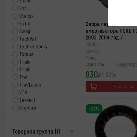
Sidem
Snr
Stellox
Sufix
Опора переднего
амортизатора FORD F
Swag
2002-2004 год / I
TechWit
0,00
Tochka opory
Артикул:
Torque
Бренд:
Trialii
Варианты:
11 варианто
Trialli
930
1 329
₽
₽
Trw
Trw/Lucas
15 августа
VTR
Zekkert
Форсаж
-30%
Товарная группа
(1)