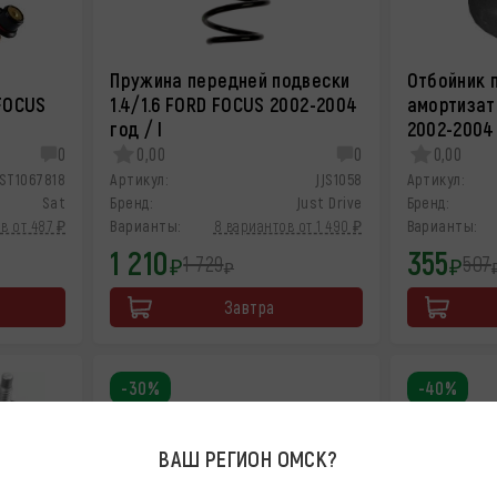
Пружина передней подвески
Отбойник 
FOCUS
1.4/1.6 FORD FOCUS 2002-2004
амортизат
год / I
2002-2004 
0
0,00
0
0,00
ST1067818
Артикул:
JJS1058
Артикул:
Sat
Бренд:
Just Drive
Бренд:
в от 487 ₽
Варианты:
8 вариантов от 1 490 ₽
Варианты:
1 210
355
1 729
507
₽
₽
₽
Завтра
-30%
-40%
ВАШ РЕГИОН
ОМСК
?