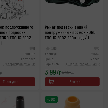
ок подпружинного
Рычаг подвески задний
дней подвески
подпружинный прямой FORD
FORD FOCUS 2002-
FOCUS 2002-2004 год / I
 I
0
0,00
0
1500097
Артикул:
59647
Formpart
Бренд:
Mapco
69 вариантов от 325 ₽
Варианты:
19 вариантов от 3 649 ₽
3 997
6 662
₽
₽
₽
11 августа
Завтра
-30%