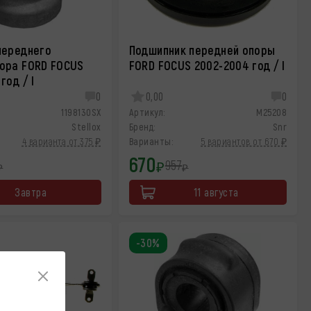
переднего
Подшипник передней опоры
ора FORD FOCUS
FORD FOCUS 2002-2004 год / I
год / I
0
0,00
0
1198130SX
Артикул:
M25208
Stellox
Бренд:
Snr
4 варианта от 375 ₽
Варианты:
5 вариантов от 670 ₽
670
957
₽
₽
₽
Завтра
11 августа
-30%