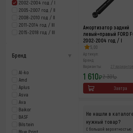
2002-2004 год / I
2005-2007 год / II
2008-2010 год / II
2011-2014 год / III
Амортизатор задний
2015-2018 год / III
левый=правый FORD 
2002-2004 год / I
5,00
Артикул:
Бренд
Бренд:
Варианты:
27 вариантов
Al-ko
1 610
2 301
₽
₽
Amd
Aplus
Завтра
Asva
Ava
Baikor
Не нашли в каталог
BASF
нужный товар?
Bilstein
С большой вероятностью 
Blue Print