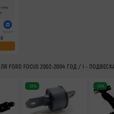
 и мы
м.
Вконтакте
30
с
Я FORD FOCUS 2002-2004 ГОД / I - ПОДВЕСК
-30%
-30%