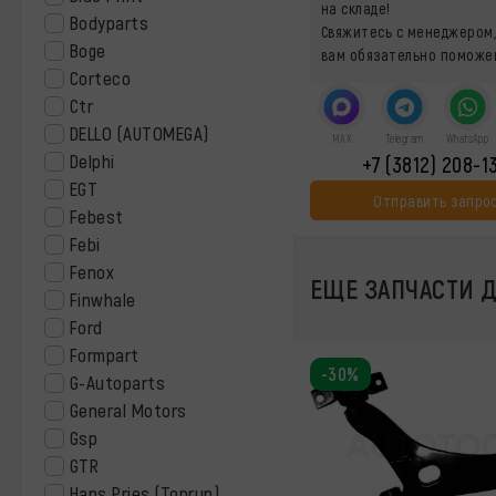
на складе!
Bodyparts
Свяжитесь с менеджером,
Boge
вам обязательно поможе
Corteco
Ctr
DELLO (AUTOMEGA)
MAX
Telegram
WhatsApp
Delphi
+7 (3812) 208-1
EGT
Отправить запро
Febest
Febi
Fenox
ЕЩЕ ЗАПЧАСТИ ДЛ
Finwhale
Ford
Formpart
-30%
G-Autoparts
General Motors
Gsp
GTR
Hans Pries (Toprun)