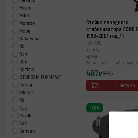
Meyle
Miles
Стойка переднего
Monroe
стабилизатора FORD 
Moog
1998-2001 год / I
Nakayama
0,00
Nk
Артикул:
Ntn
Бренд:
Obk
Варианты:
46 варианто
Optimal
487
696
₽
₽
OTOFORM FORMPART
Patron
11 августа
Pilenga
Rbi
Rts
-30%
Ruville
Sat
Sensen