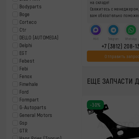
на складе!
Bodyparts
Свяжитесь с менеджером,
Boge
вам обязательно поможе
Corteco
Ctr
DELLO (AUTOMEGA)
MAX
Telegram
WhatsApp
Delphi
+7 (3812) 208-1
EGT
Отправить запро
Febest
Febi
Fenox
ЕЩЕ ЗАПЧАСТИ ДЛ
Finwhale
Ford
Formpart
-30%
G-Autoparts
General Motors
Gsp
GTR
Hans Pries (Toprun)