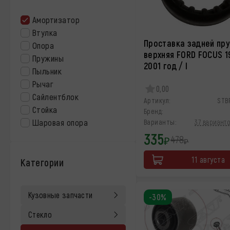
Амортизатор
Втулка
Проставка задней пр
Опора
верхняя FORD FOCUS 1
Пружины
2001 год / I
Пыльник
Рычаг
0,00
Сайлентблок
Артикул:
STB
Стойка
Бренд:
Шаровая опора
Варианты:
37 варианто
335
478
₽
₽
11 августа
Категории
Кузовные запчасти
-30%
Стекло