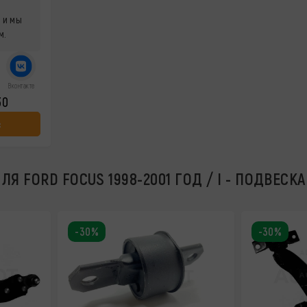
 и мы
м.
Вконтакте
30
с
Я FORD FOCUS 1998-2001 ГОД / I - ПОДВЕСКА
-30%
-30%