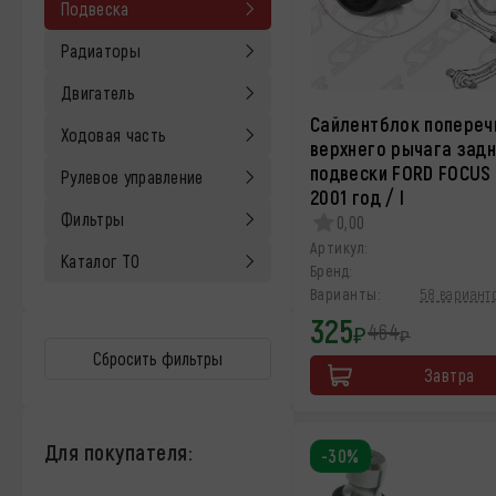
Подвеска
Радиаторы
Двигатель
Сайлентблок попереч
Ходовая часть
верхнего рычага зад
подвески FORD FOCUS 
Рулевое управление
2001 год / I
Фильтры
0,00
Артикул:
Каталог ТО
Бренд:
Варианты:
58 варианто
325
464
₽
₽
Сбросить фильтры
Завтра
Для покупателя:
-30%