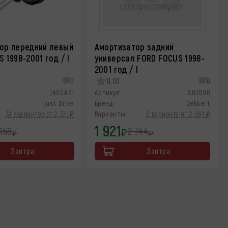
ор передний левый
Амортизатор задний
 1998-2001 год / I
универсал FORD FOCUS 1998-
2001 год / I
0
0,00
0
JAS0491
Артикул:
SG2600
Just Drive
Бренд:
Zekkert
31 вариантов от 2 721 ₽
Варианты:
2 варианта от 2 061 ₽
1 921
158
2 744
₽
₽
₽
Завтра
Завтра