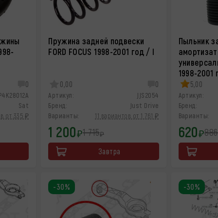
ужины
Пружина задней подвески
Пыльник з
998-
FORD FOCUS 1998-2001 год / I
амортизат
универсал
1998-2001 г
0
0,00
0
5,00
P4K28012A
Артикул:
JJS2054
Артикул:
Sat
Бренд:
Just Drive
Бренд:
в от 335 ₽
Варианты:
11 вариантов от 1 761 ₽
Варианты:
1 200
620
1 715
886
₽
₽
₽
Завтра
-30%
-30%