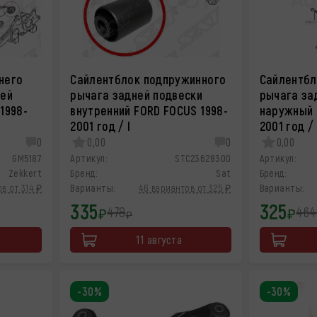
него
Сайлентблок подпружинного
Сайлентбл
ней
рычага задней подвески
рычага за
1998-
внутренний FORD FOCUS 1998-
наружный 
2001 год / I
2001 год / 
0
0,00
0
0,00
GM5187
Артикул:
STC23628300
Артикул:
Zekkert
Бренд:
Sat
Бренд:
в от 314 ₽
Варианты:
46 вариантов от 325 ₽
Варианты:
335
325
478
464
₽
₽
₽
11 августа
-30%
-30%