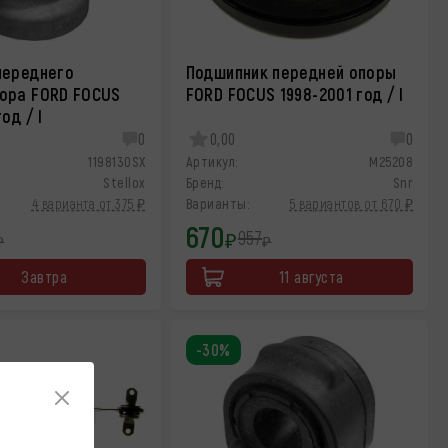
переднего
Подшипник передней опоры
ора FORD FOCUS
FORD FOCUS 1998-2001 год / I
од / I
0
0,00
0
1198130SX
Артикул:
M25208
Stellox
Бренд:
Snr
4 варианта от 375 ₽
Варианты:
5 вариантов от 670 ₽
670
957
₽
₽
₽
Завтра
11 августа
-30%