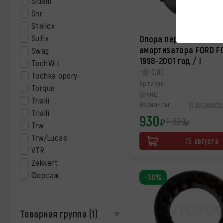
Sidem
Snr
Stellox
Sufix
Опора переднего
амортизатора FORD F
Swag
1998-2001 год / I
TechWit
0,00
Tochka opory
Артикул:
Torque
Бренд:
Trialii
Варианты:
11 варианто
Trialli
930
1 329
₽
₽
Trw
Trw/Lucas
15 августа
VTR
Zekkert
Форсаж
-30%
Товарная группа
(1)