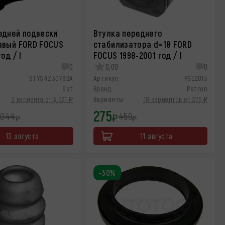
едней подвески
Втулка переднего
авый FORD FOCUS
стабилизатора d=18 FORD
од / I
FOCUS 1998-2001 год / I
0
0,00
0
STYS4Z3078BA
Артикул:
PSE2013
Sat
Бренд:
Patron
3 варианта от 3 531 ₽
Варианты:
18 вариантов от 275 ₽
275
 044
459
₽
₽
₽
13 августа
11 августа
-30%