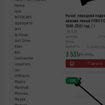
Hanse
Hola
Рычаг передней подв
INTERCARS
нижний левый FORD F
Japanparts
1998-2001 год / I
Jett
0,00
Jp Group
Артикул:
STY
Just Drive
Бренд:
Kilen
Варианты:
12 вариантов
Kyb
3 531
5 044
₽
₽
Lemfoerder
11 августа
Lesjofors
Lex
LYNXauto
-30%
Mapco
Marshall
Masuma
Mazda
Metaco