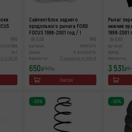
ески
Сайлентблок заднего
Рычаг пер
OCUS
продольного рычага FORD
нижний пр
FOCUS 1998-2001 год / I
1998-2001 г
0
0,00
0
0,00
S4Z3079BA
Артикул:
GRM11374
Артикул:
Sat
Бренд:
G-Autoparts
Бренд:
 от 3 501 ₽
Варианты:
73 варианта от 680 ₽
Варианты:
650
3 531
929
5
₽
₽
₽
Завтра
-30%
-30%