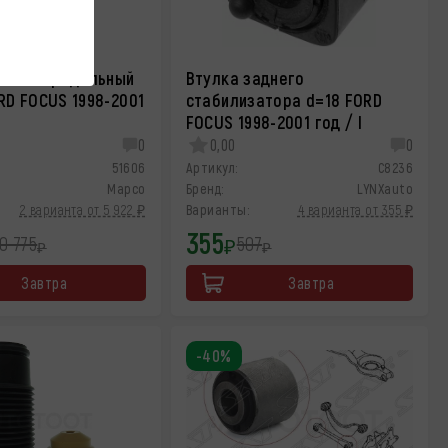
вески продольный
Втулка заднего
RD FOCUS 1998-2001
стабилизатора d=18 FORD
FOCUS 1998-2001 год / I
0
0,00
0
51606
Артикул:
C8236
Mapco
Бренд:
LYNXauto
2 варианта от 5 922 ₽
Варианты:
4 варианта от 355 ₽
355
0 775
507
₽
₽
₽
Завтра
Завтра
-40%