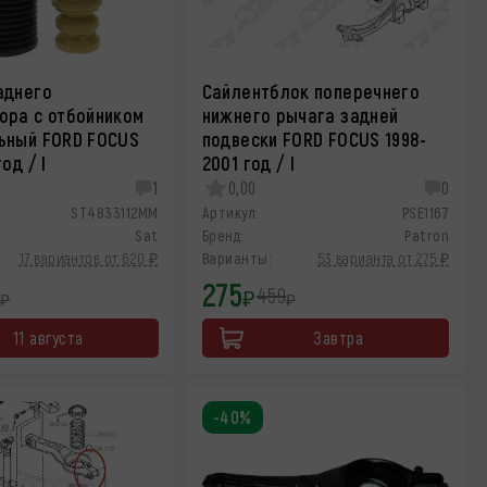
аднего
Сайлентблок поперечнего
ора с отбойником
нижнего рычага задней
ьный FORD FOCUS
подвески FORD FOCUS 1998-
од / I
2001 год / I
1
0,00
0
ST4833112MM
Артикул:
PSE1167
Sat
Бренд:
Patron
17 вариантов от 620 ₽
Варианты:
53 варианта от 275 ₽
275
459
₽
₽
₽
11 августа
Завтра
-40%