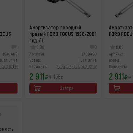
Амортизатор передний
Амортизат
FOCUS
правый FORD FOCUS 1998-2001
FORD FOCUS
год / I
1
0,00
0
0,00
JAA0409
Артикул:
JAS0490
Артикул:
Just Drive
Бренд:
Just Drive
Бренд:
 от 1 871 ₽
Варианты:
27 вариантов от 2 721 ₽
Варианты:
2 911
2 911
4 158
4 
₽
₽
₽
Завтра
е
он есть