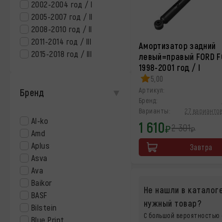
2002-2004 год / I
2005-2007 год / II
2008-2010 год / II
2011-2014 год / III
Амортизатор задний
2015-2018 год / III
левый=правый FORD 
1998-2001 год / I
5,00
Артикул:
Бренд
Бренд:
Варианты:
27 вариантов
Al-ko
1 610
2 301
₽
₽
Amd
Aplus
Завтра
Asva
Ava
Baikor
Не нашли в каталог
BASF
нужный товар?
Bilstein
С большой вероятностью 
Blue Print