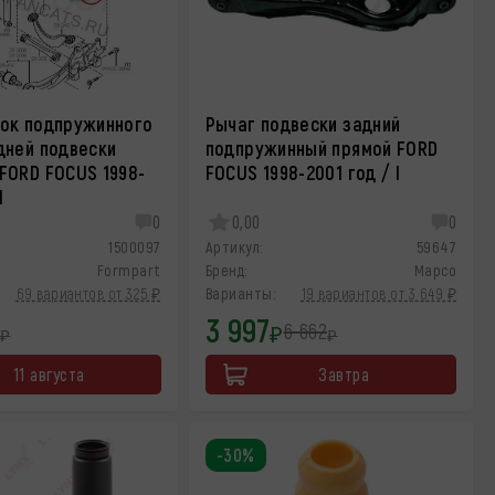
ок подпружинного
Рычаг подвески задний
дней подвески
подпружинный прямой FORD
FORD FOCUS 1998-
FOCUS 1998-2001 год / I
I
0
0,00
0
1500097
Артикул:
59647
Formpart
Бренд:
Mapco
69 вариантов от 325 ₽
Варианты:
19 вариантов от 3 649 ₽
3 997
6 662
₽
₽
₽
11 августа
Завтра
-30%