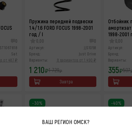
Пружина передней подвески
Отбойник 
FOCUS
1.4/1.6 FORD FOCUS 1998-2001
амортизат
год / I
1998-2001 г
0
0,00
0
0,00
ST1067818
Артикул:
JJS1058
Артикул:
Sat
Бренд:
Just Drive
Бренд:
в от 487 ₽
Варианты:
8 вариантов от 1 490 ₽
Варианты:
1 210
355
1 729
507
₽
₽
₽
Завтра
-30%
-40%
ВАШ РЕГИОН
ОМСК
?