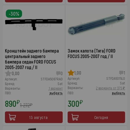
-30%
Кронштейн заднего бампера
Замок капота (Тяга) FORD
центральный заднего
FOCUS 2005-2007 год / II
бампера седан FORD FOCUS
2005-2007 год / II
1,00
1
0,00
0
Артикул:
STFDA5015L0
Артикул:
STFDA5087RA0
Бренд:
Sat
Бренд:
Sat
Варианты:
2 варианта от 375 ₽
Варианты:
1 вариант
ПВЗ:
выбрать
ПВЗ:
выбрать
890
300
₽
₽
1 272
₽
13 августа
Сегодня