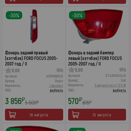
-30%
-30%
Фонарь задний правый
Фонарь в задний бампер
(хэтчбэк) FORD FOCUS 2005-
левый (хэтчбэк) FORD FOCUS
2007 год / II
2005-2007 год / II
0,00
0
0,00
0
Артикул:
ST4314001LLD
Артикул:
4311958RUE
Бренд:
Sat
Бренд:
Depo
Варианты:
5 вариантов от 570 ₽
Варианты:
1 вариант
ПВЗ:
выбрать
ПВЗ:
выбрать
3 856
570
₽
₽
5 509
815
₽
₽
16 августа
13 августа