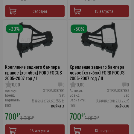
Сегодня
15 августа
-30%
-30%
Крепление заднего бампера
Крепление заднего бампера
правое (хэтчбэк) FORD FOCUS
левое (хэтчбэк) FORD FOCUS
2005-2007 год / II
2005-2007 год / II
0,00
0
0,00
0
Артикул:
STFDA5087BB1
Артикул:
STFDA5087BB2
Бренд:
Sat
Бренд:
Sat
Варианты:
Варианты:
6 вариантов от 700 ₽
6 вариантов от 700 ₽
ПВЗ:
выбрать
ПВЗ:
выбрать
700
700
₽
₽
1 000
1 000
₽
₽
13 августа
13 августа