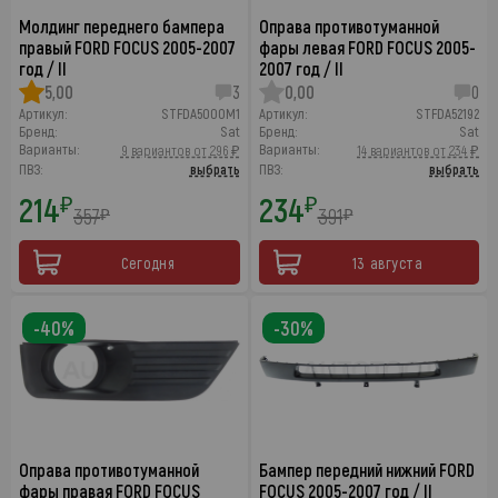
Молдинг переднего бампера
Оправа противотуманной
правый FORD FOCUS 2005-2007
фары левая FORD FOCUS 2005-
год / II
2007 год / II
5,00
3
0,00
0
Артикул:
STFDA5000M1
Артикул:
STFDA52192
Бренд:
Sat
Бренд:
Sat
Варианты:
Варианты:
9 вариантов от 296 ₽
14 вариантов от 234 ₽
ПВЗ:
выбрать
ПВЗ:
выбрать
214
234
₽
₽
357
391
₽
₽
Сегодня
13 августа
-40%
-30%
Оправа противотуманной
Бампер передний нижний FORD
фары правая FORD FOCUS
FOCUS 2005-2007 год / II