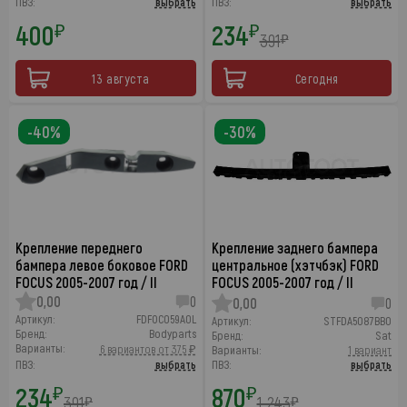
ПВЗ:
выбрать
ПВЗ:
выбрать
400
234
₽
₽
391
₽
13 августа
Сегодня
-40%
-30%
Крепление переднего
Крепление заднего бампера
бампера левое боковое FORD
центральное (хэтчбэк) FORD
FOCUS 2005-2007 год / II
FOCUS 2005-2007 год / II
0,00
0
0,00
0
Артикул:
FDFOC059A0L
Артикул:
STFDA5087BB0
Бренд:
Bodyparts
Бренд:
Sat
Варианты:
6 вариантов от 375 ₽
Варианты:
1 вариант
ПВЗ:
выбрать
ПВЗ:
выбрать
234
870
₽
₽
391
1 243
₽
₽