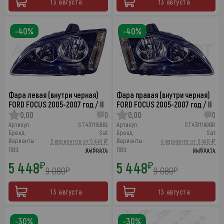
13 августа
13 августа
-40%
-40%
Фара левая (внутри черная)
Фара правая (внутри черная)
FORD FOCUS 2005-2007 год / II
FORD FOCUS 2005-2007 год / II
0,00
0
0,00
0
Артикул:
ST4311169BL
Артикул:
ST4311169BR
Бренд:
Sat
Бренд:
Sat
Варианты:
Варианты:
5 вариантов от 5 448 ₽
4 варианта от 5 448 ₽
ПВЗ:
выбрать
ПВЗ:
выбрать
5 448
5 448
₽
₽
9 080
9 080
₽
₽
13 августа
13 августа
-30%
-30%