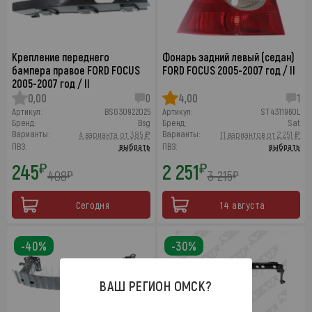
Крепление переднего
Фонарь задний левый (седан)
бампера правое FORD FOCUS
FORD FOCUS 2005-2007 год / II
2005-2007 год / II
0,00
0
4,00
1
Артикул:
BSG30922025
Артикул:
ST4311960L
Бренд:
Bsg
Бренд:
Sat
Варианты:
Варианты:
4 варианта от 385 ₽
11 вариантов от 2 251 ₽
ПВЗ:
выбрать
ПВЗ:
выбрать
245
2 251
₽
₽
408
3 215
₽
₽
Сегодня
14 августа
-40%
-30%
ВАШ РЕГИОН
ОМСК
?