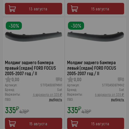
13 августа
15 августа
-30%
-30%
Молдинг заднего бампера
Молдинг заднего бампера
правый (седан) FORD FOCUS
левый (седан) FORD FOCUS
2005-2007 год / II
2005-2007 год / II
0,00
0
0,00
0
Артикул:
STFDA5087MH1
Артикул:
STFDA5087MH2
Бренд:
Sat
Бренд:
Sat
Варианты:
Варианты:
4 варианта от 335 ₽
4 варианта от 335 ₽
ПВЗ:
выбрать
ПВЗ:
выбрать
335
335
₽
₽
478
478
₽
₽
15 августа
15 августа