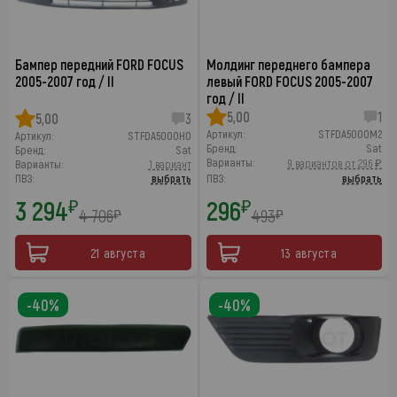
Бампер передний FORD FOCUS
Молдинг переднего бампера
2005-2007 год / II
левый FORD FOCUS 2005-2007
год / II
5,00
1
5,00
3
Артикул:
STFDA5000M2
Артикул:
STFDA5000H0
Бренд:
Sat
Бренд:
Sat
Варианты:
9 вариантов от 296 ₽
Варианты:
1 вариант
ПВЗ:
выбрать
ПВЗ:
выбрать
3 294
296
₽
₽
4 706
493
₽
₽
21 августа
13 августа
-40%
-40%