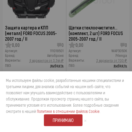
Защита картера и КПП
Щетки стеклоочистител…
(металл) FORD FOCUS 2005-
(комплект, 2 шт) FORD FOCUS
2007 год / II
2005-2007 год / II
0,00
0
0,00
0
Артикул:
111018501
Артикул:
WAP3050K
Бренд:
Автоброня
Бренд:
Pilenga
Варианты:
Варианты:
9 вариантов от 3 344 ₽
3 варианта от 700 ₽
ПВЗ:
выбрать
ПВЗ:
выбрать
3 482
700
₽
₽
4 974
1 000
₽
₽
Мы используем файлы cookie, разработанные нашими специалистами и
третьими лицами, для анализа событий на нашем веб-сайте, что
Завтра
Завтра
позволяет нам улучшать взаимодействие с пользователями и
обслуживание. Продолжая просмотр страниц нашего сайта, вы
принимаете условия его использования. Более подробные сведения
-40%
-40%
4
смотрите в нашей
Политике в отношении файлов Cookie
.
×
ПРИНИМАЮ