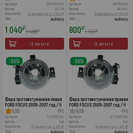
Артикул:
FOR15FO003
Артикул:
AK1359240
Бренд:
DE-GA
Бренд:
Akrado
Варианты:
Варианты:
10 вариантов от 1 020 ₽
12 вариантов от 850 ₽
ПВЗ:
выбрать
ПВЗ:
выбрать
1 040
800
₽
₽
1 486
1 143
₽
₽
13 августа
13 августа
-30%
-30%
Фара противотуманная левая
Фара противотуманная правая
FORD FOCUS 2005-2007 год / II
FORD FOCUS 2005-2007 год / II
5,00
2
0,00
0
Артикул:
ST4312010L
Артикул:
ST4312010R
Бренд:
Sat
Бренд:
Sat
Варианты:
Варианты:
13 вариантов от 610 ₽
14 вариантов от 610 ₽
ПВЗ:
выбрать
ПВЗ:
выбрать