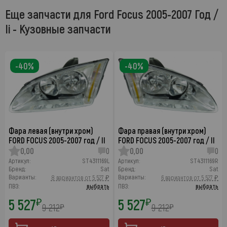
Еще запчасти для Ford Focus 2005-2007 Год /
Ii - Кузовные запчасти
-40%
-40%
Фара левая (внутри хром)
Фара правая (внутри хром)
FORD FOCUS 2005-2007 год / II
FORD FOCUS 2005-2007 год / II
0,00
0
0,00
0
Артикул:
ST4311169L
Артикул:
ST4311169R
Бренд:
Sat
Бренд:
Sat
Варианты:
Варианты:
8 вариантов от 5 527 ₽
6 вариантов от 5 527 ₽
ПВЗ:
выбрать
ПВЗ:
выбрать
5 527
5 527
₽
₽
9 212
9 212
₽
₽