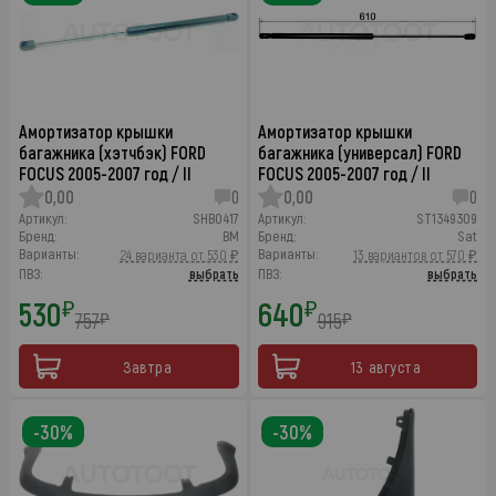
Амортизатор крышки
Амортизатор крышки
багажника (хэтчбэк) FORD
багажника (универсал) FORD
FOCUS 2005-2007 год / II
FOCUS 2005-2007 год / II
0,00
0
0,00
0
Артикул:
SHB0417
Артикул:
ST1349309
Бренд:
BM
Бренд:
Sat
Варианты:
Варианты:
24 варианта от 530 ₽
13 вариантов от 570 ₽
ПВЗ:
выбрать
ПВЗ:
выбрать
530
640
₽
₽
757
915
₽
₽
Завтра
13 августа
-30%
-30%