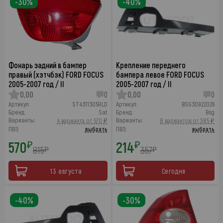
-30%
-40%
Фонарь задний в бампер
Крепление переднего
правый (хэтчбэк) FORD FOCUS
бампера левое FORD FOCUS
2005-2007 год / II
2005-2007 год / II
0,00
0
0,00
0
Артикул:
ST4311305RLD
Артикул:
BSG30922026
Бренд:
Sat
Бренд:
Bsg
Варианты:
Варианты:
4 варианта от 570 ₽
8 вариантов от 385 ₽
ПВЗ:
выбрать
ПВЗ:
выбрать
570
214
₽
₽
815
357
₽
₽
13 августа
Сегодня
-40%
-30%