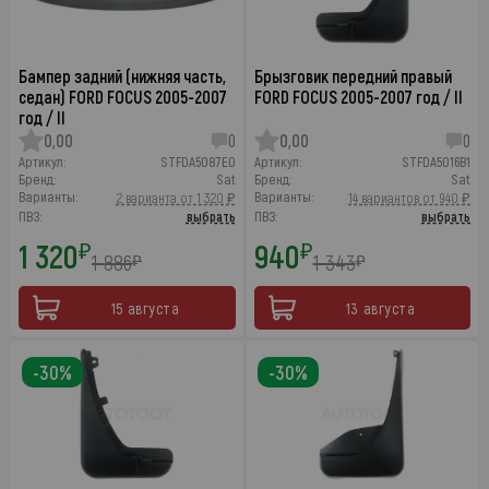
Бампер задний (нижняя часть,
Брызговик передний правый
седан) FORD FOCUS 2005-2007
FORD FOCUS 2005-2007 год / II
год / II
0,00
0
0,00
0
Артикул:
STFDA5087E0
Артикул:
STFDA5016B1
Бренд:
Sat
Бренд:
Sat
Варианты:
Варианты:
2 варианта от 1 320 ₽
14 вариантов от 940 ₽
ПВЗ:
выбрать
ПВЗ:
выбрать
1 320
940
₽
₽
1 886
1 343
₽
₽
15 августа
13 августа
-30%
-30%