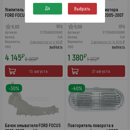
Да
Выбрать
Усилитель переднего бампера
Балка суппорта радиатора
FORD FOCUS 2005-2007 год / II
нижняя FORD FOCUS 2005-2007
год / II
0,00
0
0,00
0
Артикул:
STFDA5000RA0
Артикул:
STFDA5000RB0
Бренд:
Sat
Бренд:
Sat
Варианты:
Варианты:
6 вариантов от 4 145 ₽
2 варианта от 14 808 ₽
ПВЗ:
выбрать
ПВЗ:
выбрать
4 145
1 380
₽
₽
6 909
1 972
₽
₽
13 августа
21 августа
-30%
-40%
Бачок омывателя FORD FOCUS
Повторитель поворота в