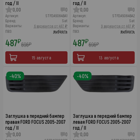
год / II
год / II
0,00
0
0,00
0
Артикул:
STFDA5064BA1
Артикул:
STFDA5064BA2
Бренд:
Sat
Бренд:
Sat
Варианты:
Варианты:
6 вариантов от 487 ₽
9 вариантов от 487 ₽
ПВЗ:
выбрать
ПВЗ:
выбрать
487
487
₽
₽
696
696
₽
₽
15 августа
13 августа
-40%
-40%
Заглушка в передний бампер
Заглушка в передний бампер
правая FORD FOCUS 2005-2007
левая FORD FOCUS 2005-2007
год / II
год / II
0,00
0
0,00
0