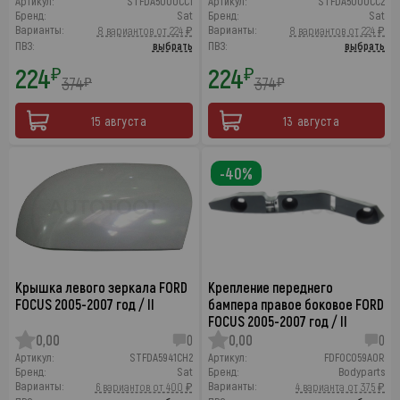
Артикул:
STFDA5000CC1
Артикул:
STFDA5000CC2
Бренд:
Sat
Бренд:
Sat
Варианты:
Варианты:
8 вариантов от 224 ₽
8 вариантов от 224 ₽
ПВЗ:
выбрать
ПВЗ:
выбрать
224
224
₽
₽
374
374
₽
₽
15 августа
13 августа
-40%
Крышка левого зеркала FORD
Крепление переднего
FOCUS 2005-2007 год / II
бампера правое боковое FORD
FOCUS 2005-2007 год / II
0,00
0
0,00
0
Артикул:
STFDA5941CH2
Артикул:
FDFOC059A0R
Бренд:
Sat
Бренд:
Bodyparts
Варианты:
Варианты:
6 вариантов от 400 ₽
4 варианта от 375 ₽