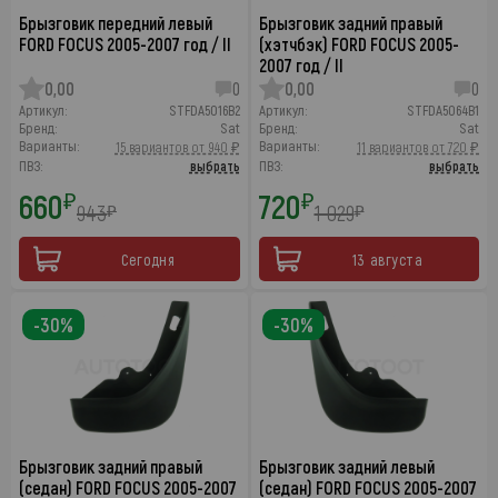
Брызговик передний левый
Брызговик задний правый
FORD FOCUS 2005-2007 год / II
(хэтчбэк) FORD FOCUS 2005-
2007 год / II
0,00
0
0,00
0
Артикул:
STFDA5016B2
Артикул:
STFDA5064B1
Бренд:
Sat
Бренд:
Sat
Варианты:
Варианты:
15 вариантов от 940 ₽
11 вариантов от 720 ₽
ПВЗ:
выбрать
ПВЗ:
выбрать
660
720
₽
₽
943
1 029
₽
₽
Сегодня
13 августа
-30%
-30%
Брызговик задний правый
Брызговик задний левый
(седан) FORD FOCUS 2005-2007
(седан) FORD FOCUS 2005-2007