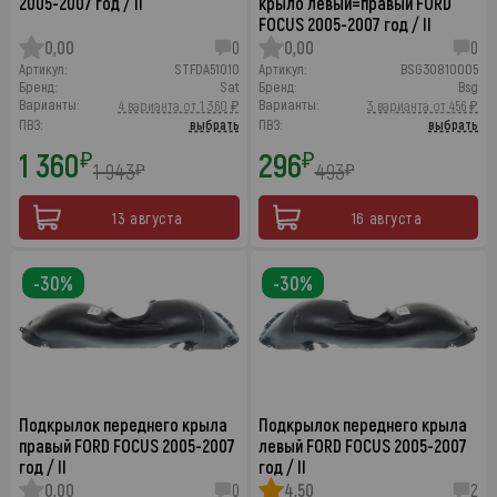
2005-2007 год / II
крыло левый=правый FORD
FOCUS 2005-2007 год / II
0,00
0
0,00
0
Артикул:
STFDA51010
Артикул:
BSG30810005
Бренд:
Sat
Бренд:
Bsg
Варианты:
Варианты:
4 варианта от 1 360 ₽
3 варианта от 456 ₽
ПВЗ:
выбрать
ПВЗ:
выбрать
1 360
296
₽
₽
1 943
493
₽
₽
13 августа
16 августа
-30%
-30%
Подкрылок переднего крыла
Подкрылок переднего крыла
правый FORD FOCUS 2005-2007
левый FORD FOCUS 2005-2007
год / II
год / II
0,00
0
4,50
2