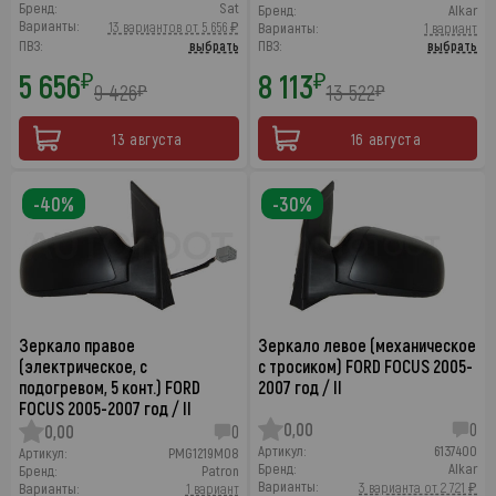
Бренд:
Sat
Бренд:
Alkar
Варианты:
13 вариантов от 5 656 ₽
Варианты:
1 вариант
ПВЗ:
выбрать
ПВЗ:
выбрать
5 656
8 113
₽
₽
9 426
13 522
₽
₽
13 августа
16 августа
-40%
-30%
Зеркало правое
Зеркало левое (механическое
(электрическое, с
с тросиком) FORD FOCUS 2005-
подогревом, 5 конт.) FORD
2007 год / II
FOCUS 2005-2007 год / II
0,00
0
0,00
0
Артикул:
6137400
Артикул:
PMG1219M08
Бренд:
Alkar
Бренд:
Patron
Варианты:
3 варианта от 2 721 ₽
Варианты:
1 вариант