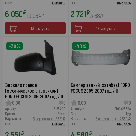
ПВЗ:
выбрать
ПВЗ:
выбрать
6 050
2 721
₽
₽
10 084
3 887
₽
₽
13 августа
13 августа
-30%
-40%
Зеркало правое
Бампер задний (хэтчбэк) FORD
(механическое с тросиком)
FOCUS 2005-2007 год / II
FORD FOCUS 2005-2007 год / II
0,00
0
0,00
0
Артикул:
6165400
Артикул:
FD04233BA
Бренд:
Alkar
Бренд:
Tyg
Варианты:
Варианты:
3 варианта от 2 551 ₽
6 вариантов от 4 530 ₽
ПВЗ:
выбрать
ПВЗ:
выбрать
2 551
4 560
₽
₽