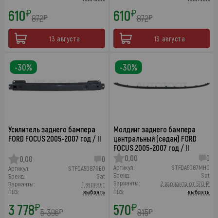
610
610
₽
₽
872
872
₽
₽
13 августа
13 августа
-30%
-30%
Усилитель заднего бампера
Молдинг заднего бампера
FORD FOCUS 2005-2007 год / II
центральный (седан) FORD
FOCUS 2005-2007 год / II
0,00
0
0,00
0
Артикул:
STFDA5087MH0
Артикул:
STFDA5087RE0
Бренд:
Sat
Бренд:
Sat
Варианты:
2 варианта от 570 ₽
Варианты:
1 вариант
ПВЗ:
выбрать
ПВЗ:
выбрать
3 778
570
₽
₽
5 396
815
₽
₽