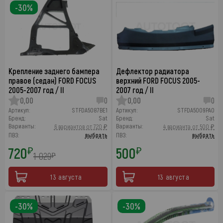
-30%
Крепление заднего бампера
Дефлектор радиатора
правое (седан) FORD FOCUS
верхний FORD FOCUS 2005-
2005-2007 год / II
2007 год / II
0,00
0
0,00
0
Артикул:
STFDA5087BE1
Артикул:
STFDA5009PA0
Бренд:
Sat
Бренд:
Sat
Варианты:
Варианты:
6 вариантов от 720 ₽
4 варианта от 500 ₽
ПВЗ:
выбрать
ПВЗ:
выбрать
720
500
₽
₽
1 029
₽
13 августа
13 августа
-30%
-30%