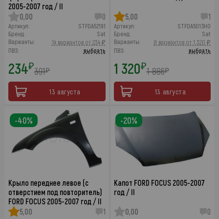
2005-2007 год / II
0,00
0
5,00
1
Артикул:
STFDA52191
Артикул:
STFDA5013H0
Бренд:
Sat
Бренд:
Sat
Варианты:
Варианты:
14 вариантов от 234 ₽
8 вариантов от 1 320 ₽
ПВЗ:
выбрать
ПВЗ:
выбрать
234
1 320
₽
₽
391
1 886
₽
₽
13 августа
13 августа
-40%
-20%
Крыло переднее левое (с
Капот FORD FOCUS 2005-2007
отверстием под повторитель)
год / II
FORD FOCUS 2005-2007 год / II
5,00
1
0,00
0