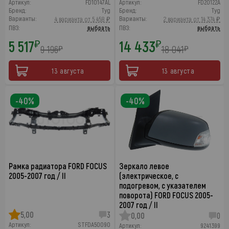
Артикул:
FD10147AL
Артикул:
FD20122A
Бренд:
Tyg
Бренд:
Tyg
Варианты:
Варианты:
4 варианта от 5 458 ₽
2 варианта от 14 374 ₽
ПВЗ:
выбрать
ПВЗ:
выбрать
5 517
14 433
₽
₽
9 196
18 041
₽
₽
13 августа
13 августа
-40%
-40%
Рамка радиатора FORD FOCUS
Зеркало левое
2005-2007 год / II
(электрическое, с
подогревом, с указателем
поворота) FORD FOCUS 2005-
2007 год / II
5,00
3
0,00
0
Артикул:
STFDA50090
Артикул:
9241399