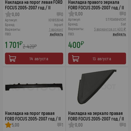
Накладка на порог левая FORD
Накладка правого зеркала
FOCUS 2005-2007 год / II
FORD FOCUS 2005-2007 год / II
0,00
0
0,00
0
Артикул:
STFDA5941CH1
Артикул:
I01853046
Бренд:
Sat
Бренд:
Inpart
Варианты:
5 вариантов от 400 ₽
Варианты:
1 вариант
ПВЗ:
выбрать
ПВЗ:
выбрать
1 701
400
₽
₽
2 429
₽
14 августа
13 августа
Накладка на порог правая
Накладка на зеркало правая
FORD FOCUS 2005-2007 год / II
FORD FOCUS 2005-2007 год / II
5,00
1
0,00
0