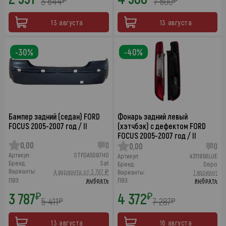
3 644
7 600
₽
₽
13 августа
13 августа
-30%
-40%
Бампер задний (седан) FORD
Фонарь задний левый
FOCUS 2005-2007 год / II
(хэтчбэк) с дефектом FORD
FOCUS 2005-2007 год / II
0,00
0
0,00
0
Артикул:
STFDA5087H0
Артикул:
4311958LUE
Бренд:
Sat
Бренд:
Depo
Варианты:
4 варианта от 3 787 ₽
Варианты:
1 вариант
ПВЗ:
выбрать
ПВЗ:
выбрать
3 787
4 372
₽
₽
5 411
7 287
₽
₽
13 августа
16 августа