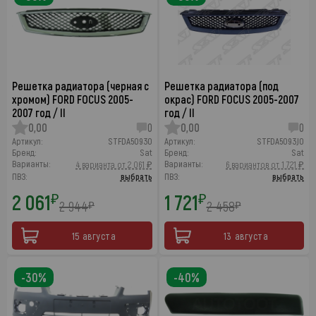
Решетка радиатора (черная с
Решетка радиатора (под
хромом) FORD FOCUS 2005-
окрас) FORD FOCUS 2005-2007
2007 год / II
год / II
0,00
0
0,00
0
Артикул:
STFDA50930
Артикул:
STFDA5093J0
Бренд:
Sat
Бренд:
Sat
Варианты:
Варианты:
4 варианта от 2 061 ₽
6 вариантов от 1 721 ₽
ПВЗ:
выбрать
ПВЗ:
выбрать
2 061
1 721
₽
₽
2 944
2 458
₽
₽
15 августа
13 августа
-30%
-40%