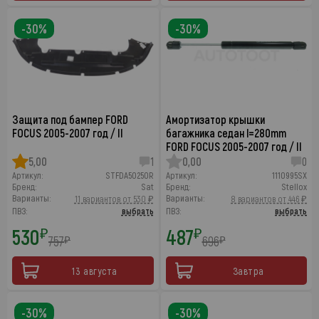
-30%
-30%
Защита под бампер FORD
Амортизатор крышки
FOCUS 2005-2007 год / II
багажника седан l=280mm
FORD FOCUS 2005-2007 год / II
5,00
1
0,00
0
Артикул:
STFDA50250R
Артикул:
1110995SX
Бренд:
Sat
Бренд:
Stellox
Варианты:
Варианты:
11 вариантов от 530 ₽
8 вариантов от 446 ₽
ПВЗ:
выбрать
ПВЗ:
выбрать
530
487
₽
₽
757
696
₽
₽
13 августа
Завтра
-30%
-30%